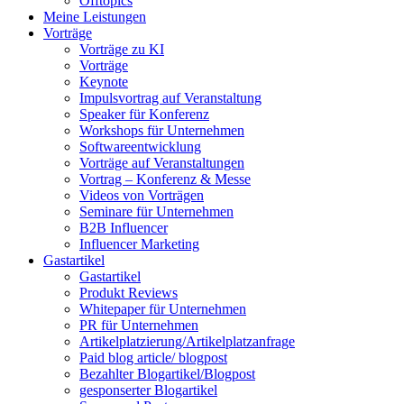
Offtopics
Meine Leistungen
Vorträge
Vorträge zu KI
Vorträge
Keynote
Impulsvortrag auf Veranstaltung
Speaker für Konferenz
Workshops für Unternehmen
Softwareentwicklung
Vorträge auf Veranstaltungen
Vortrag – Konferenz & Messe
Videos von Vorträgen
Seminare für Unternehmen
B2B Influencer
Influencer Marketing
Gastartikel
Gastartikel
Produkt Reviews
Whitepaper für Unternehmen
PR für Unternehmen
Artikelplatzierung/Artikelplatzanfrage
Paid blog article/ blogpost
Bezahlter Blogartikel/Blogpost
gesponserter Blogartikel