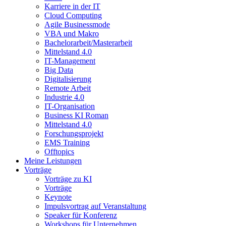
Karriere in der IT
Cloud Computing
Agile Businessmode
VBA und Makro
Bachelorarbeit/Masterarbeit
Mittelstand 4.0
IT-Management
Big Data
Digitalisierung
Remote Arbeit
Industrie 4.0
IT-Organisation
Business KI Roman
Mittelstand 4.0
Forschungsprojekt
EMS Training
Offtopics
Meine Leistungen
Vorträge
Vorträge zu KI
Vorträge
Keynote
Impulsvortrag auf Veranstaltung
Speaker für Konferenz
Workshops für Unternehmen