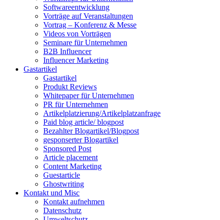
Softwareentwicklung
Vorträge auf Veranstaltungen
Vortrag – Konferenz & Messe
Videos von Vorträgen
Seminare für Unternehmen
B2B Influencer
Influencer Marketing
Gastartikel
Gastartikel
Produkt Reviews
Whitepaper für Unternehmen
PR für Unternehmen
Artikelplatzierung/Artikelplatzanfrage
Paid blog article/ blogpost
Bezahlter Blogartikel/Blogpost
gesponserter Blogartikel
Sponsored Post
Article placement
Content Marketing
Guestarticle
Ghostwriting
Kontakt und Misc
Kontakt aufnehmen
Datenschutz
Umweltschutz