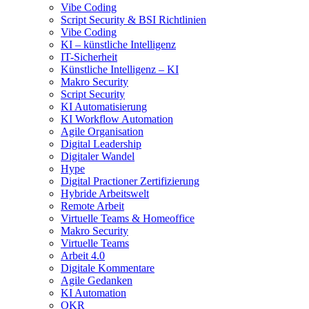
Vibe Coding
Script Security & BSI Richtlinien
Vibe Coding
KI – künstliche Intelligenz
IT-Sicherheit
Künstliche Intelligenz – KI
Makro Security
Script Security
KI Automatisierung
KI Workflow Automation
Agile Organisation
Digital Leadership
Digitaler Wandel
Hype
Digital Practioner Zertifizierung
Hybride Arbeitswelt
Remote Arbeit
Virtuelle Teams & Homeoffice
Makro Security
Virtuelle Teams
Arbeit 4.0
Digitale Kommentare
Agile Gedanken
KI Automation
OKR