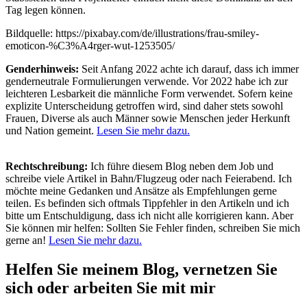
Tag legen können.
Bildquelle: https://pixabay.com/de/illustrations/frau-smiley-
emoticon-%C3%A4rger-wut-1253505/
Genderhinweis:
Seit Anfang 2022 achte ich darauf, dass ich immer
genderneutrale Formulierungen verwende. Vor 2022 habe ich zur
leichteren Lesbarkeit die männliche Form verwendet. Sofern keine
explizite Unterscheidung getroffen wird, sind daher stets sowohl
Frauen, Diverse als auch Männer sowie Menschen jeder Herkunft
und Nation gemeint.
Lesen Sie mehr dazu.
Rechtschreibung:
Ich führe diesem Blog neben dem Job und
schreibe viele Artikel in Bahn/Flugzeug oder nach Feierabend. Ich
möchte meine Gedanken und Ansätze als Empfehlungen gerne
teilen. Es befinden sich oftmals Tippfehler in den Artikeln und ich
bitte um Entschuldigung, dass ich nicht alle korrigieren kann. Aber
Sie können mir helfen: Sollten Sie Fehler finden, schreiben Sie mich
gerne an!
Lesen Sie mehr dazu.
Helfen Sie meinem Blog, vernetzen Sie
sich oder arbeiten Sie mit mir