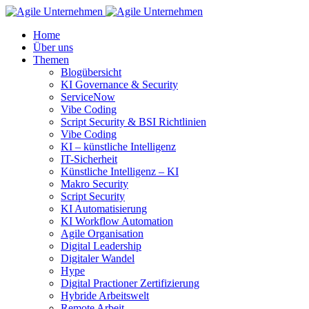
Home
Über uns
Themen
Blogübersicht
KI Governance & Security
ServiceNow
Vibe Coding
Script Security & BSI Richtlinien
Vibe Coding
KI – künstliche Intelligenz
IT-Sicherheit
Künstliche Intelligenz – KI
Makro Security
Script Security
KI Automatisierung
KI Workflow Automation
Agile Organisation
Digital Leadership
Digitaler Wandel
Hype
Digital Practioner Zertifizierung
Hybride Arbeitswelt
Remote Arbeit