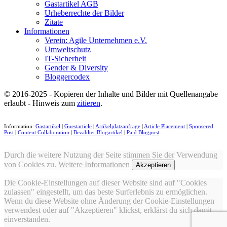
Gastartikel AGB
Urheberrechte der Bilder
Zitate
Informationen
Verein: Agile Unternehmen e.V.
Umweltschutz
IT-Sicherheit
Gender & Diversity
Bloggercodex
© 2016-2025 - Kopieren der Inhalte und Bilder mit Quellenangabe
erlaubt - Hinweis zum
zitieren
.
Information:
Gastartikel
|
Guestarticle
|
Artikelplatzanfrage
|
Article Placement
|
Sponsered
Post
|
Content Collaboration
|
Bezahlter Blogartikel
|
Paid Blogpost
Durch die weitere Nutzung der Seite stimmen Sie der Verwendung
von Cookies zu.
Weitere Informationen
Akzeptieren
Die Cookie-Einstellungen auf dieser Website sind auf "Cookies
zulassen" eingestellt, um das beste Surferlebnis zu ermöglichen.
Wenn du diese Website ohne Änderung der Cookie-Einstellungen
verwendest oder auf "Akzeptieren" klickst, erklärst du sich damit
einverstanden.