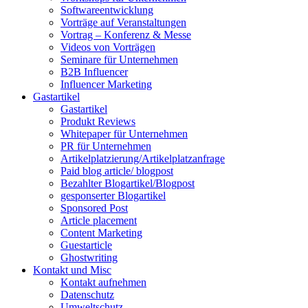
Softwareentwicklung
Vorträge auf Veranstaltungen
Vortrag – Konferenz & Messe
Videos von Vorträgen
Seminare für Unternehmen
B2B Influencer
Influencer Marketing
Gastartikel
Gastartikel
Produkt Reviews
Whitepaper für Unternehmen
PR für Unternehmen
Artikelplatzierung/Artikelplatzanfrage
Paid blog article/ blogpost
Bezahlter Blogartikel/Blogpost
gesponserter Blogartikel
Sponsored Post
Article placement
Content Marketing
Guestarticle
Ghostwriting
Kontakt und Misc
Kontakt aufnehmen
Datenschutz
Umweltschutz