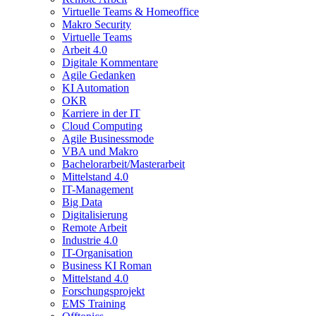
Virtuelle Teams & Homeoffice
Makro Security
Virtuelle Teams
Arbeit 4.0
Digitale Kommentare
Agile Gedanken
KI Automation
OKR
Karriere in der IT
Cloud Computing
Agile Businessmode
VBA und Makro
Bachelorarbeit/Masterarbeit
Mittelstand 4.0
IT-Management
Big Data
Digitalisierung
Remote Arbeit
Industrie 4.0
IT-Organisation
Business KI Roman
Mittelstand 4.0
Forschungsprojekt
EMS Training