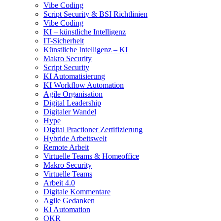
Vibe Coding
Script Security & BSI Richtlinien
Vibe Coding
KI – künstliche Intelligenz
IT-Sicherheit
Künstliche Intelligenz – KI
Makro Security
Script Security
KI Automatisierung
KI Workflow Automation
Agile Organisation
Digital Leadership
Digitaler Wandel
Hype
Digital Practioner Zertifizierung
Hybride Arbeitswelt
Remote Arbeit
Virtuelle Teams & Homeoffice
Makro Security
Virtuelle Teams
Arbeit 4.0
Digitale Kommentare
Agile Gedanken
KI Automation
OKR