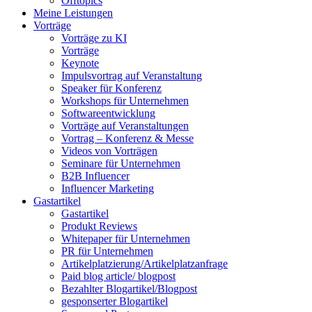
Offtopics
Meine Leistungen
Vorträge
Vorträge zu KI
Vorträge
Keynote
Impulsvortrag auf Veranstaltung
Speaker für Konferenz
Workshops für Unternehmen
Softwareentwicklung
Vorträge auf Veranstaltungen
Vortrag – Konferenz & Messe
Videos von Vorträgen
Seminare für Unternehmen
B2B Influencer
Influencer Marketing
Gastartikel
Gastartikel
Produkt Reviews
Whitepaper für Unternehmen
PR für Unternehmen
Artikelplatzierung/Artikelplatzanfrage
Paid blog article/ blogpost
Bezahlter Blogartikel/Blogpost
gesponserter Blogartikel