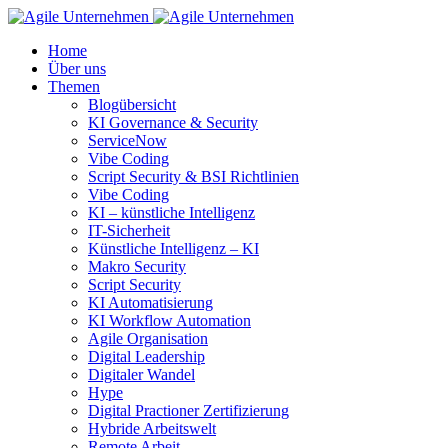
Home
Über uns
Themen
Blogübersicht
KI Governance & Security
ServiceNow
Vibe Coding
Script Security & BSI Richtlinien
Vibe Coding
KI – künstliche Intelligenz
IT-Sicherheit
Künstliche Intelligenz – KI
Makro Security
Script Security
KI Automatisierung
KI Workflow Automation
Agile Organisation
Digital Leadership
Digitaler Wandel
Hype
Digital Practioner Zertifizierung
Hybride Arbeitswelt
Remote Arbeit