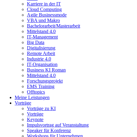
Karriere in der IT
Cloud Computing
Agile Businessmode
VBA und Makro
Bachelorarbeit/Masterarbeit
Mittelstand 4.0
IT-Management
Big Data
Digitalisierung
Remote Arbeit
Industrie 4.0
IT-Organisation
Business KI Roman
Mittelstand 4.0
Forschungsprojekt
EMS Training
Offtopics
Meine Leistungen
Vorträge
Vorträge zu KI
Vorträge
Keynote
Impulsvortrag auf Veranstaltung
Speaker für Konferenz
Workshops für Unternehmen