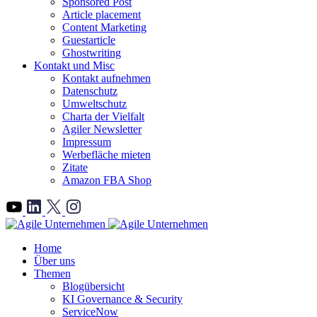
Sponsored Post
Article placement
Content Marketing
Guestarticle
Ghostwriting
Kontakt und Misc
Kontakt aufnehmen
Datenschutz
Umweltschutz
Charta der Vielfalt
Agiler Newsletter
Impressum
Werbefläche mieten
Zitate
Amazon FBA Shop
">
Home
Über uns
Themen
Blogübersicht
KI Governance & Security
ServiceNow