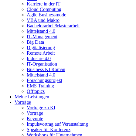
Karriere in der IT
Cloud Computing
Agile Businessmode
VBA und Makro
Bachelorarbeit/Masterarbeit
Mittelstand 4.0
IT-Management
Big Data
Digitalisierung
Remote Arbeit
Industrie 4.0
IT-Organisation
Business KI Roman
Mittelstand 4.0
Forschungsprojekt
EMS Training
Offtopics
Meine Leistungen
Vorträge
Vorträge zu KI
Vorträge
Keynote
Impulsvortrag auf Veranstaltung
Speaker für Konferenz
Workshops für Unternehmen