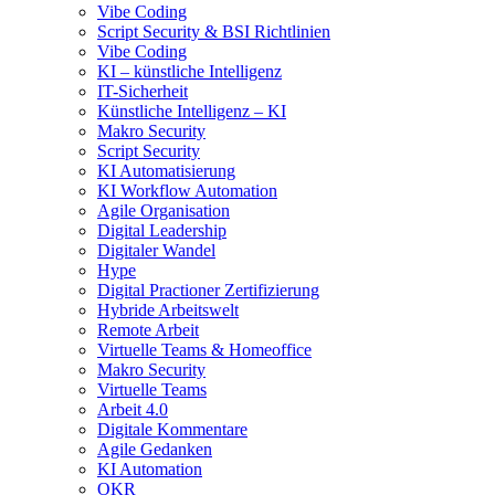
Vibe Coding
Script Security & BSI Richtlinien
Vibe Coding
KI – künstliche Intelligenz
IT-Sicherheit
Künstliche Intelligenz – KI
Makro Security
Script Security
KI Automatisierung
KI Workflow Automation
Agile Organisation
Digital Leadership
Digitaler Wandel
Hype
Digital Practioner Zertifizierung
Hybride Arbeitswelt
Remote Arbeit
Virtuelle Teams & Homeoffice
Makro Security
Virtuelle Teams
Arbeit 4.0
Digitale Kommentare
Agile Gedanken
KI Automation
OKR