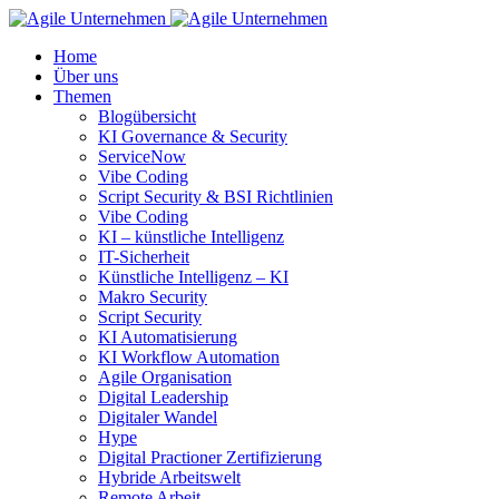
Home
Über uns
Themen
Blogübersicht
KI Governance & Security
ServiceNow
Vibe Coding
Script Security & BSI Richtlinien
Vibe Coding
KI – künstliche Intelligenz
IT-Sicherheit
Künstliche Intelligenz – KI
Makro Security
Script Security
KI Automatisierung
KI Workflow Automation
Agile Organisation
Digital Leadership
Digitaler Wandel
Hype
Digital Practioner Zertifizierung
Hybride Arbeitswelt
Remote Arbeit