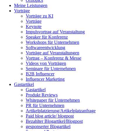
Offtopics
Meine Leistungen
Vorträge
Vorträge zu KI
Vorträge
Keynote
Impulsvortrag auf Veranstaltung
Speaker für Konferenz
Workshops für Unternehmen
Softwareentwicklung
Vorträge auf Veranstaltungen
Vortrag – Konferenz & Messe
Videos von Vorträgen
Seminare für Unternehmen
B2B Influencer
Influencer Marketing
Gastartikel
Gastartikel
Produkt Reviews
Whitepaper für Unternehmen
PR für Unternehmen
Artikelplatzierung/Artikelplatzanfrage
Paid blog article/ blogpost
Bezahlter Blogartikel/Blogpost
gesponserter Blogartikel