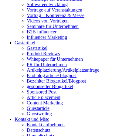
Softwareentwicklung
Vorträge auf Veranstaltungen
Vortrag – Konferenz & Messe
Videos von Vorträgen
Seminare für Unternehmen
B2B Influencer
Influencer Marketing
Gastartikel
Gastartikel
Produkt Reviews
Whitepaper für Unternehmen
PR für Unternehmen
Artikelplatzierung/Artikelplatzanfrage
Paid blog article/ blogpost
Bezahlter Blogartikel/Blogpost
gesponserter Blogartikel
Sponsored Post
Article placement
Content Marketing
Guestarticle
Ghostwriting
Kontakt und Misc
Kontakt aufnehmen
Datenschutz
Umweltschutz