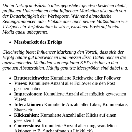
Da im Netz grundsätzlich alles gepostete irgendwo bestehen bleibt,
profitieren Unternehmen beim Influencer Marketing also auch von
der Dauerhaftigkeit der Werbeposts. Während altmodische
Zeitungsannoncen oder Plakate aber auch neuere Maßnahmen wie
TV-Spots ein Verfallsdatum besitzen, existieren Posts auf Social
Media quasi unbegrenzt.
Messbarkeit des Erfolgs
Gleichzeitig bietet Influencer Marketing den Vorteil, dass sich der
Erfolg relativ gut überwachen und messen lässt. Dabei reichen die
anzuwendenden Methoden von regulären
KPI´s bis hin zu den
genauen Absatzzahlen. Häufig genutzte Messgrößen sind dabei u.a.
Bruttoreichweite:
Kumulierte Reichweite aller Follower
Views:
Kumulierte Anzahl aller Follower die den Post
gesehen haben
Impressionen:
Kumulierte Anzahl aller möglich gewesenen
Views
Interaktionen:
Kumulierte Anzahl aller Likes, Kommentare,
Shares etc.
Klickzahlen:
Kumulierte Anzahl aller Klicks auf einen
gesetzten Link
Conversions:
Kumulierte Anzahl aller umgewandelten
Aktionen (z.B. Suchanfrage zu Linkklick)