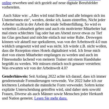
online
erwerben und sich gezielt auf neue digitale Berufsfelder
vorbereiten.
Auch Sätze wie: „Alles wird total flexibel und alle bringen sich ins
Unternehmen ein“, werden, denke ich, kaum eintreffen, Nicht jeder
Arbeiter sucht in der Arbeit die totale Selbsterfüllung. So wird es
weiterhin Lohnarbeit geben und auch ein motivierter Mitarbeiter hat
mal einen schlechten Tag oder hat am Abend zuvor etwas zu Tief
ins Glas geschaut und möchte einfach nur seine Ruhe. Deswegen
können wir aktuell nur spekulieren, was von der Arbeitswelt 4.0 nun
wirklich umgesetzt wird und was nicht. Ich würde z.B. nicht wollen,
dass die Rezeption eines Hotels digitalisiert wird. Ich freue mich
dort von einem Mitarbeiter empfangen zu werden und auch im
Fitnessstudio lachend von meinem Trainer mit einem Handshake
begrüßt zu werden. Wir müssen einfach noch genauer verstehen:
Was erwarten wir von der Arbeitswelt 4.0?
Genderhinweis:
Seit Anfang 2022 achte ich darauf, dass ich immer
genderneutrale Formulierungen verwende. Vor 2022 habe ich zur
leichteren Lesbarkeit die männliche Form verwendet. Sofern keine
explizite Unterscheidung getroffen wird, sind daher stets sowohl
Frauen, Diverse als auch Männer sowie Menschen jeder Herkunft
und Nation gemeint.
Lesen Sie mehr dazu.