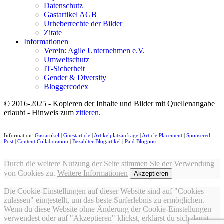
Datenschutz
Gastartikel AGB
Urheberrechte der Bilder
Zitate
Informationen
Verein: Agile Unternehmen e.V.
Umweltschutz
IT-Sicherheit
Gender & Diversity
Bloggercodex
© 2016-2025 - Kopieren der Inhalte und Bilder mit Quellenangabe
erlaubt - Hinweis zum
zitieren
.
Information:
Gastartikel
|
Guestarticle
|
Artikelplatzanfrage
|
Article Placement
|
Sponsered
Post
|
Content Collaboration
|
Bezahlter Blogartikel
|
Paid Blogpost
Durch die weitere Nutzung der Seite stimmen Sie der Verwendung
von Cookies zu.
Weitere Informationen
Akzeptieren
Die Cookie-Einstellungen auf dieser Website sind auf "Cookies
zulassen" eingestellt, um das beste Surferlebnis zu ermöglichen.
Wenn du diese Website ohne Änderung der Cookie-Einstellungen
verwendest oder auf "Akzeptieren" klickst, erklärst du sich damit