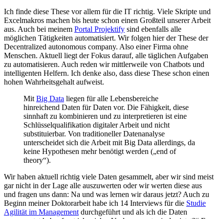
Ich finde diese These vor allem für die IT richtig. Viele Skripte und
Excelmakros machen bis heute schon einen Großteil unserer Arbeit
aus. Auch bei meinem
Portal Projektify
sind ebenfalls alle
möglichen Tätigkeiten automatisiert. Wir folgen hier der These der
Decentralized autonomous company. Also einer Firma ohne
Menschen. Aktuell liegt der Fokus darauf, alle täglichen Aufgaben
zu automatisieren. Auch reden wir mittlerweile von Chatbots und
intelligenten Helfern. Ich denke also, dass diese These schon einen
hohen Wahrheitsgehalt aufweist.
Mit
Big Data
liegen für alle Lebensbereiche
hinreichend Daten für Daten vor. Die Fähigkeit, diese
sinnhaft zu kombinieren und zu interpretieren ist eine
Schlüsselqualifikation digitaler Arbeit und nicht
substituierbar. Von traditioneller Datenanalyse
unterscheidet sich die Arbeit mit Big Data allerdings, da
keine Hypothesen mehr benötigt werden („end of
theory“).
Wir haben aktuell richtig viele Daten gesammelt, aber wir sind meist
gar nicht in der Lage alle auszuwerten oder wir werten diese aus
und fragen uns dann: Na und was lernen wir daraus jetzt? Auch zu
Beginn meiner Doktorarbeit habe ich 14 Interviews für die
Studie
Agilität im Management
durchgeführt und als ich die Daten