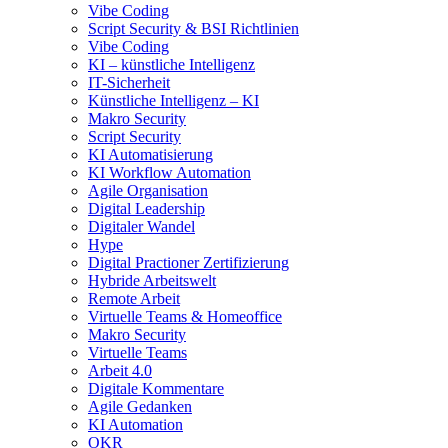
Vibe Coding
Script Security & BSI Richtlinien
Vibe Coding
KI – künstliche Intelligenz
IT-Sicherheit
Künstliche Intelligenz – KI
Makro Security
Script Security
KI Automatisierung
KI Workflow Automation
Agile Organisation
Digital Leadership
Digitaler Wandel
Hype
Digital Practioner Zertifizierung
Hybride Arbeitswelt
Remote Arbeit
Virtuelle Teams & Homeoffice
Makro Security
Virtuelle Teams
Arbeit 4.0
Digitale Kommentare
Agile Gedanken
KI Automation
OKR