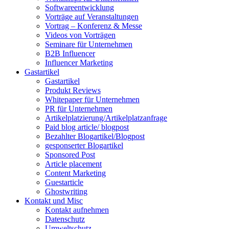
Softwareentwicklung
Vorträge auf Veranstaltungen
Vortrag – Konferenz & Messe
Videos von Vorträgen
Seminare für Unternehmen
B2B Influencer
Influencer Marketing
Gastartikel
Gastartikel
Produkt Reviews
Whitepaper für Unternehmen
PR für Unternehmen
Artikelplatzierung/Artikelplatzanfrage
Paid blog article/ blogpost
Bezahlter Blogartikel/Blogpost
gesponserter Blogartikel
Sponsored Post
Article placement
Content Marketing
Guestarticle
Ghostwriting
Kontakt und Misc
Kontakt aufnehmen
Datenschutz
Umweltschutz