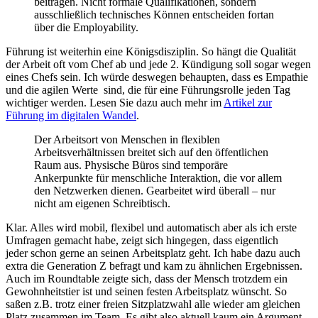
beitragen. Nicht formale Qualifikationen, sondern
ausschließlich technisches Können entscheiden fortan
über die Employability.
Führung ist weiterhin eine Königsdisziplin. So hängt die Qualität
der Arbeit oft vom Chef ab und jede 2. Kündigung soll sogar wegen
eines Chefs sein. Ich würde deswegen behaupten, dass es Empathie
und die agilen Werte sind, die für eine Führungsrolle jeden Tag
wichtiger werden. Lesen Sie dazu auch mehr im
Artikel zur
Führung im digitalen Wandel
.
Der Arbeitsort von Menschen in flexiblen
Arbeitsverhältnissen breitet sich auf den öffentlichen
Raum aus. Physische Büros sind temporäre
Ankerpunkte für menschliche Interaktion, die vor allem
den Netzwerken dienen. Gearbeitet wird überall – nur
nicht am eigenen Schreibtisch.
Klar. Alles wird mobil, flexibel und automatisch aber als ich erste
Umfragen gemacht habe, zeigt sich hingegen, dass eigentlich
jeder schon gerne an seinen Arbeitsplatz geht. Ich habe dazu auch
extra die Generation Z befragt und kam zu ähnlichen Ergebnissen.
Auch im Roundtable zeigte sich, dass der Mensch trotzdem ein
Gewohnheitstier ist und seinen festen Arbeitsplatz wünscht. So
saßen z.B. trotz einer freien Sitzplatzwahl alle wieder am gleichen
Platz zusammen im Team. Es gibt also aktuell kaum ein Argument