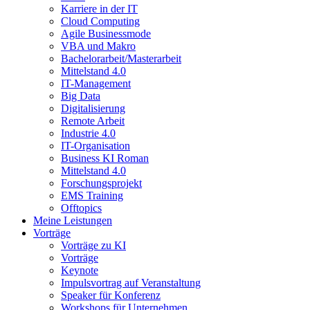
Karriere in der IT
Cloud Computing
Agile Businessmode
VBA und Makro
Bachelorarbeit/Masterarbeit
Mittelstand 4.0
IT-Management
Big Data
Digitalisierung
Remote Arbeit
Industrie 4.0
IT-Organisation
Business KI Roman
Mittelstand 4.0
Forschungsprojekt
EMS Training
Offtopics
Meine Leistungen
Vorträge
Vorträge zu KI
Vorträge
Keynote
Impulsvortrag auf Veranstaltung
Speaker für Konferenz
Workshops für Unternehmen