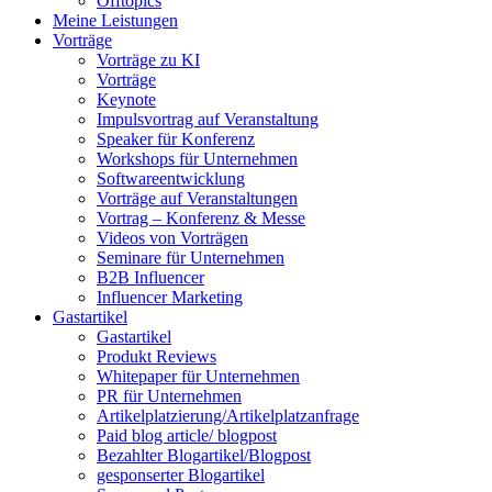
Offtopics
Meine Leistungen
Vorträge
Vorträge zu KI
Vorträge
Keynote
Impulsvortrag auf Veranstaltung
Speaker für Konferenz
Workshops für Unternehmen
Softwareentwicklung
Vorträge auf Veranstaltungen
Vortrag – Konferenz & Messe
Videos von Vorträgen
Seminare für Unternehmen
B2B Influencer
Influencer Marketing
Gastartikel
Gastartikel
Produkt Reviews
Whitepaper für Unternehmen
PR für Unternehmen
Artikelplatzierung/Artikelplatzanfrage
Paid blog article/ blogpost
Bezahlter Blogartikel/Blogpost
gesponserter Blogartikel