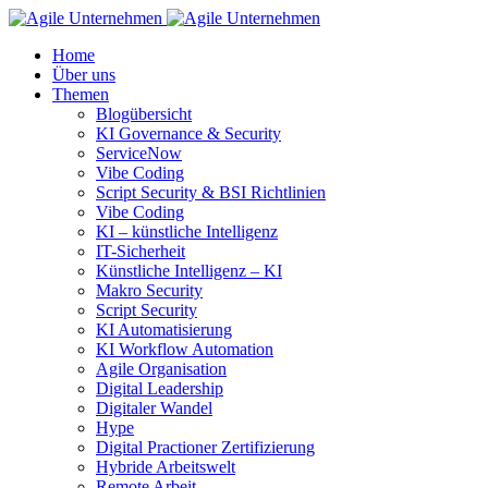
Home
Über uns
Themen
Blogübersicht
KI Governance & Security
ServiceNow
Vibe Coding
Script Security & BSI Richtlinien
Vibe Coding
KI – künstliche Intelligenz
IT-Sicherheit
Künstliche Intelligenz – KI
Makro Security
Script Security
KI Automatisierung
KI Workflow Automation
Agile Organisation
Digital Leadership
Digitaler Wandel
Hype
Digital Practioner Zertifizierung
Hybride Arbeitswelt
Remote Arbeit