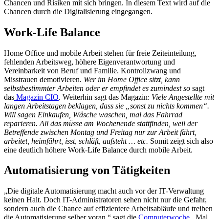
Chancen und Risiken mit sich bringen. In diesem Text wird auf die
Chancen durch die Digitalisierung eingegangen.
Work-Life Balance
Home Office und mobile Arbeit stehen für freie Zeiteinteilung,
fehlenden Arbeitsweg, höhere Eigenverantwortung und
Vereinbarkeit von Beruf und Familie. Kontrollzwang und
Misstrauen demotivieren.
Wer im Home Office sitzt, kann
selbstbestimmter Arbeiten oder er empfindet es zumindest so
sagt
das
Magazin CIO
. Weiterhin sagt das Magazin:
Viele Angestellte mit
langen Arbeitstagen beklagen, dass sie „sonst zu nichts kommen“.
Will sagen Einkaufen, Wäsche waschen, mal das Fahrrad
reparieren. All das müsse am Wochenende stattfinden, weil der
Betreffende zwischen Montag und Freitag nur zur Arbeit fährt,
arbeitet, heimfährt, isst, schläft, aufsteht … etc.
Somit zeigt sich also
eine deutlich höhere Work-Life Balance durch mobile Arbeit.
Automatisierung von Tätigkeiten
„Die digitale Automatisierung macht auch vor der IT-Verwaltung
keinen Halt. Doch IT-Administratoren sehen nicht nur die Gefahr,
sondern auch die Chance auf effizientere Arbeitsabläufe und treiben
die Automatisierung selber voran.“ sagt die
Computerwoche
. Mal