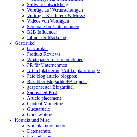
Softwareentwicklung
Vorträge auf Veranstaltungen
Vortrag – Konferenz & Messe
Videos von Vorträgen
Seminare für Unternehmen
B2B Influencer
Influencer Marketing
Gastartikel
Gastartikel
Produkt Reviews
Whitepaper für Unternehmen
PR für Unternehmen
Artikelplatzierung/Artikelplatzanfrage
Paid blog article/ blogpost
Bezahlter Blogartikel/Blogpost
gesponserter Blogartikel
Sponsored Post
Article placement
Content Marketing
Guestarticle
Ghostwriting
Kontakt und Misc
Kontakt aufnehmen
Datenschutz
Umweltschutz