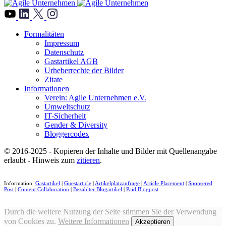
">
Formalitäten
Impressum
Datenschutz
Gastartikel AGB
Urheberrechte der Bilder
Zitate
Informationen
Verein: Agile Unternehmen e.V.
Umweltschutz
IT-Sicherheit
Gender & Diversity
Bloggercodex
© 2016-2025 - Kopieren der Inhalte und Bilder mit Quellenangabe
erlaubt - Hinweis zum
zitieren
.
Information:
Gastartikel
|
Guestarticle
|
Artikelplatzanfrage
|
Article Placement
|
Sponsered
Post
|
Content Collaboration
|
Bezahlter Blogartikel
|
Paid Blogpost
Durch die weitere Nutzung der Seite stimmen Sie der Verwendung
von Cookies zu.
Weitere Informationen
Akzeptieren