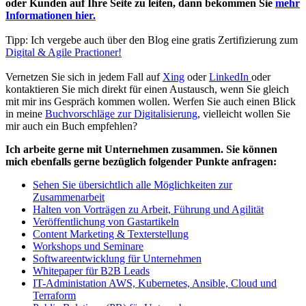
oder Kunden auf Ihre Seite zu leiten, dann bekommen Sie
mehr
Informationen hier.
Tipp: Ich vergebe auch über den Blog eine gratis Zertifizierung zum
Digital & Agile Practioner!
Vernetzen Sie sich in jedem Fall auf
Xing
oder
LinkedIn
oder
kontaktieren Sie mich direkt für einen Austausch, wenn Sie gleich
mit mir ins Gespräch kommen wollen. Werfen Sie auch einen Blick
in meine
Buchvorschläge zur Digitalisierung
, vielleicht wollen Sie
mir auch ein Buch empfehlen?
Ich arbeite gerne mit Unternehmen zusammen. Sie können
mich ebenfalls gerne bezüglich folgender Punkte anfragen:
Sehen Sie übersichtlich alle Möglichkeiten zur
Zusammenarbeit
Halten von Vorträgen zu Arbeit, Führung und Agilität
Veröffentlichung von Gastartikeln
Content Marketing & Texterstellung
Workshops und Seminare
Softwareentwicklung für Unternehmen
Whitepaper für B2B Leads
IT-Administation AWS, Kubernetes, Ansible, Cloud und
Terraform