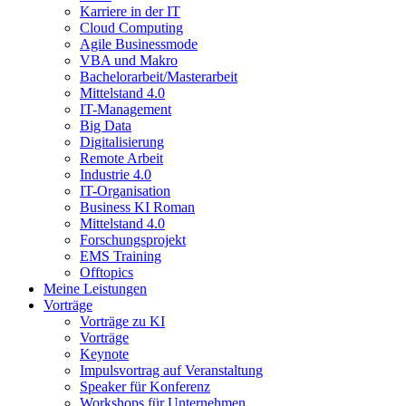
Karriere in der IT
Cloud Computing
Agile Businessmode
VBA und Makro
Bachelorarbeit/Masterarbeit
Mittelstand 4.0
IT-Management
Big Data
Digitalisierung
Remote Arbeit
Industrie 4.0
IT-Organisation
Business KI Roman
Mittelstand 4.0
Forschungsprojekt
EMS Training
Offtopics
Meine Leistungen
Vorträge
Vorträge zu KI
Vorträge
Keynote
Impulsvortrag auf Veranstaltung
Speaker für Konferenz
Workshops für Unternehmen