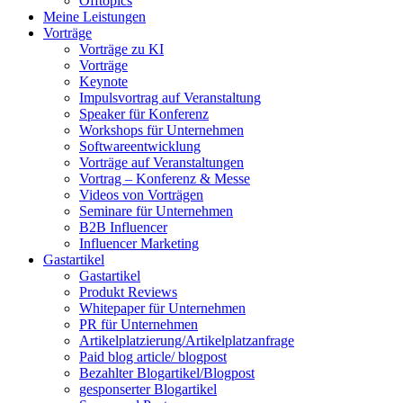
Offtopics
Meine Leistungen
Vorträge
Vorträge zu KI
Vorträge
Keynote
Impulsvortrag auf Veranstaltung
Speaker für Konferenz
Workshops für Unternehmen
Softwareentwicklung
Vorträge auf Veranstaltungen
Vortrag – Konferenz & Messe
Videos von Vorträgen
Seminare für Unternehmen
B2B Influencer
Influencer Marketing
Gastartikel
Gastartikel
Produkt Reviews
Whitepaper für Unternehmen
PR für Unternehmen
Artikelplatzierung/Artikelplatzanfrage
Paid blog article/ blogpost
Bezahlter Blogartikel/Blogpost
gesponserter Blogartikel