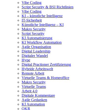
Vibe Coding
Script Security & BSI Richtlinien
Vibe Coding
KI – künstliche Intelligenz
IT-Sicherheit
Künstliche Intelligenz – KI
Makro Security
Script Security
KI Automatisierung
KI Workflow Automation
Agile Organisation
Digital Leadership
Digitaler Wandel
Hype
Digital Practioner Zertifizierung
Hybride Arbeitswelt
Remote Arbeit
Virtuelle Teams & Homeoffice
Makro Security
Virtuelle Teams
Arbeit 4.0
Digitale Kommentare
Agile Gedanken
KI Automation
OKR