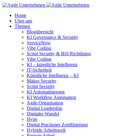
Home
Über uns
Themen
Blogübersicht
KI Governance & Security
ServiceNow
Vibe Coding
Script Security & BSI Richtlinien
Vibe Coding
KI – künstliche Intelligenz
IT-Sicherheit
Künstliche Intelligenz – KI
Makro Security
Script Security
KI Automatisierung
KI Workflow Automation
Agile Organisation
Digital Leadership
Digitaler Wandel
Hype
Digital Practioner Zertifizierung
Hybride Arbeitswelt
Remote Arbeit