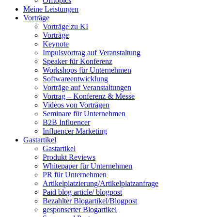
Offtopics
Meine Leistungen
Vorträge
Vorträge zu KI
Vorträge
Keynote
Impulsvortrag auf Veranstaltung
Speaker für Konferenz
Workshops für Unternehmen
Softwareentwicklung
Vorträge auf Veranstaltungen
Vortrag – Konferenz & Messe
Videos von Vorträgen
Seminare für Unternehmen
B2B Influencer
Influencer Marketing
Gastartikel
Gastartikel
Produkt Reviews
Whitepaper für Unternehmen
PR für Unternehmen
Artikelplatzierung/Artikelplatzanfrage
Paid blog article/ blogpost
Bezahlter Blogartikel/Blogpost
gesponserter Blogartikel