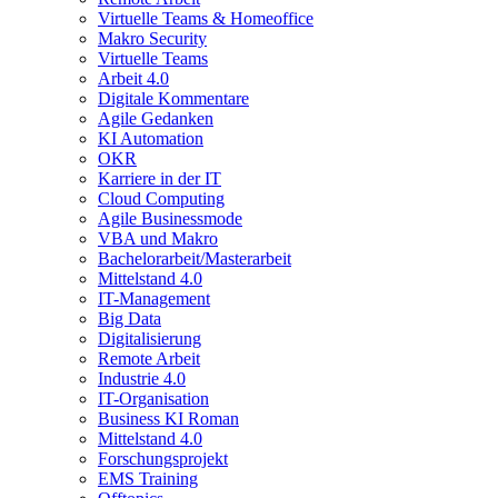
Virtuelle Teams & Homeoffice
Makro Security
Virtuelle Teams
Arbeit 4.0
Digitale Kommentare
Agile Gedanken
KI Automation
OKR
Karriere in der IT
Cloud Computing
Agile Businessmode
VBA und Makro
Bachelorarbeit/Masterarbeit
Mittelstand 4.0
IT-Management
Big Data
Digitalisierung
Remote Arbeit
Industrie 4.0
IT-Organisation
Business KI Roman
Mittelstand 4.0
Forschungsprojekt
EMS Training