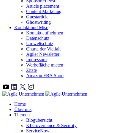
Sponsored Post
Article placement
Content Marketing
Guestarticle
Ghostwriting
Kontakt und Misc
Kontakt aufnehmen
Datenschutz
Umweltschutz
Charta der Vielfalt
Agiler Newsletter
Impressum
Werbefläche mieten
Zitate
Amazon FBA Shop
">
Home
Über uns
Themen
Blogübersicht
KI Governance & Security
ServiceNow