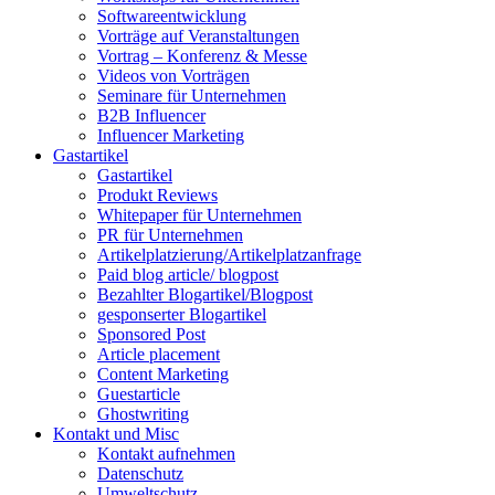
Softwareentwicklung
Vorträge auf Veranstaltungen
Vortrag – Konferenz & Messe
Videos von Vorträgen
Seminare für Unternehmen
B2B Influencer
Influencer Marketing
Gastartikel
Gastartikel
Produkt Reviews
Whitepaper für Unternehmen
PR für Unternehmen
Artikelplatzierung/Artikelplatzanfrage
Paid blog article/ blogpost
Bezahlter Blogartikel/Blogpost
gesponserter Blogartikel
Sponsored Post
Article placement
Content Marketing
Guestarticle
Ghostwriting
Kontakt und Misc
Kontakt aufnehmen
Datenschutz
Umweltschutz