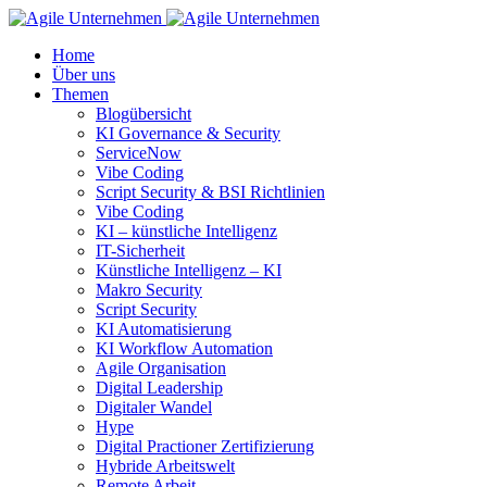
Home
Über uns
Themen
Blogübersicht
KI Governance & Security
ServiceNow
Vibe Coding
Script Security & BSI Richtlinien
Vibe Coding
KI – künstliche Intelligenz
IT-Sicherheit
Künstliche Intelligenz – KI
Makro Security
Script Security
KI Automatisierung
KI Workflow Automation
Agile Organisation
Digital Leadership
Digitaler Wandel
Hype
Digital Practioner Zertifizierung
Hybride Arbeitswelt
Remote Arbeit