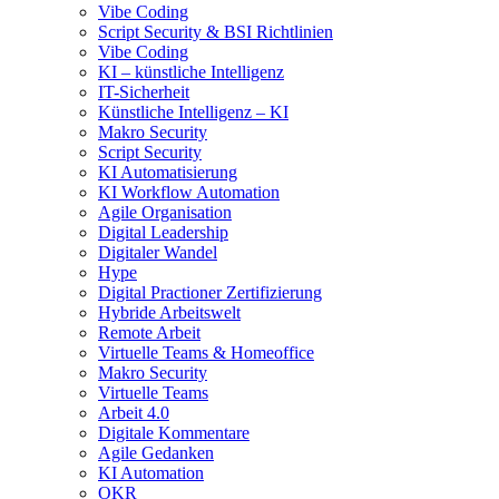
Vibe Coding
Script Security & BSI Richtlinien
Vibe Coding
KI – künstliche Intelligenz
IT-Sicherheit
Künstliche Intelligenz – KI
Makro Security
Script Security
KI Automatisierung
KI Workflow Automation
Agile Organisation
Digital Leadership
Digitaler Wandel
Hype
Digital Practioner Zertifizierung
Hybride Arbeitswelt
Remote Arbeit
Virtuelle Teams & Homeoffice
Makro Security
Virtuelle Teams
Arbeit 4.0
Digitale Kommentare
Agile Gedanken
KI Automation
OKR