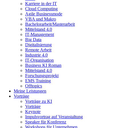
Karriere in der IT
Cloud Computing
Agile Businessmode
VBA und Makro
Bachelorarbeit/Masterarbeit
Mittelstand 4.0
IT-Management
Big Data
Digitalisierung
Remote Arbeit
Industrie 4.0
IT-Organisation
Business KI Roman
Mittelstand 4.0
Forschungsprojekt
EMS Training
Offtopics
Meine Leistungen
Vorträge
Vorträge zu KI
Vorträge
Keynote
Impulsvortrag auf Veranstaltung
Speaker für Konferenz
Workshops für Unternehmen