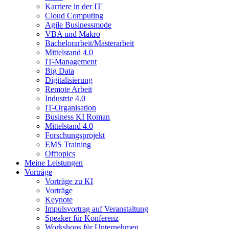
Karriere in der IT
Cloud Computing
Agile Businessmode
VBA und Makro
Bachelorarbeit/Masterarbeit
Mittelstand 4.0
IT-Management
Big Data
Digitalisierung
Remote Arbeit
Industrie 4.0
IT-Organisation
Business KI Roman
Mittelstand 4.0
Forschungsprojekt
EMS Training
Offtopics
Meine Leistungen
Vorträge
Vorträge zu KI
Vorträge
Keynote
Impulsvortrag auf Veranstaltung
Speaker für Konferenz
Workshops für Unternehmen