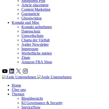
Sponsored Post
Article placement
Content Marketing
Guestarticle
Ghostwriting
Kontakt und Misc
Kontakt aufnehmen
Datenschutz
Umweltschutz
Charta der Vielfalt
Agiler Newsletter
Impressum
Werbefläche mieten
Zitate
Amazon FBA Shop
">
Home
Über uns
Themen
Blogübersicht
KI Governance & Security
ServiceNow