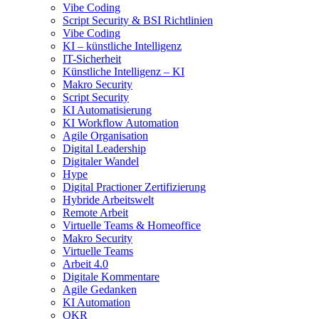
Vibe Coding
Script Security & BSI Richtlinien
Vibe Coding
KI – künstliche Intelligenz
IT-Sicherheit
Künstliche Intelligenz – KI
Makro Security
Script Security
KI Automatisierung
KI Workflow Automation
Agile Organisation
Digital Leadership
Digitaler Wandel
Hype
Digital Practioner Zertifizierung
Hybride Arbeitswelt
Remote Arbeit
Virtuelle Teams & Homeoffice
Makro Security
Virtuelle Teams
Arbeit 4.0
Digitale Kommentare
Agile Gedanken
KI Automation
OKR