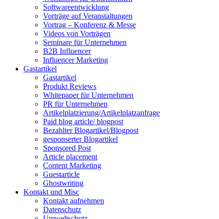
Softwareentwicklung
Vorträge auf Veranstaltungen
Vortrag – Konferenz & Messe
Videos von Vorträgen
Seminare für Unternehmen
B2B Influencer
Influencer Marketing
Gastartikel
Gastartikel
Produkt Reviews
Whitepaper für Unternehmen
PR für Unternehmen
Artikelplatzierung/Artikelplatzanfrage
Paid blog article/ blogpost
Bezahlter Blogartikel/Blogpost
gesponserter Blogartikel
Sponsored Post
Article placement
Content Marketing
Guestarticle
Ghostwriting
Kontakt und Misc
Kontakt aufnehmen
Datenschutz
Umweltschutz