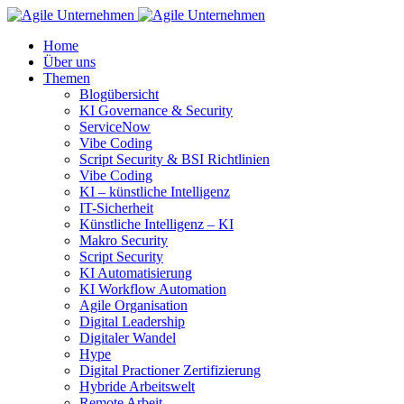
Home
Über uns
Themen
Blogübersicht
KI Governance & Security
ServiceNow
Vibe Coding
Script Security & BSI Richtlinien
Vibe Coding
KI – künstliche Intelligenz
IT-Sicherheit
Künstliche Intelligenz – KI
Makro Security
Script Security
KI Automatisierung
KI Workflow Automation
Agile Organisation
Digital Leadership
Digitaler Wandel
Hype
Digital Practioner Zertifizierung
Hybride Arbeitswelt
Remote Arbeit