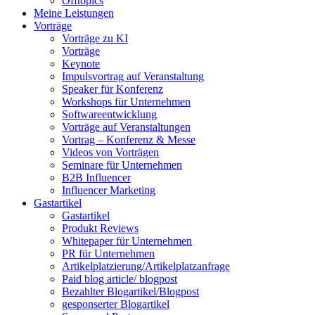
Offtopics
Meine Leistungen
Vorträge
Vorträge zu KI
Vorträge
Keynote
Impulsvortrag auf Veranstaltung
Speaker für Konferenz
Workshops für Unternehmen
Softwareentwicklung
Vorträge auf Veranstaltungen
Vortrag – Konferenz & Messe
Videos von Vorträgen
Seminare für Unternehmen
B2B Influencer
Influencer Marketing
Gastartikel
Gastartikel
Produkt Reviews
Whitepaper für Unternehmen
PR für Unternehmen
Artikelplatzierung/Artikelplatzanfrage
Paid blog article/ blogpost
Bezahlter Blogartikel/Blogpost
gesponserter Blogartikel