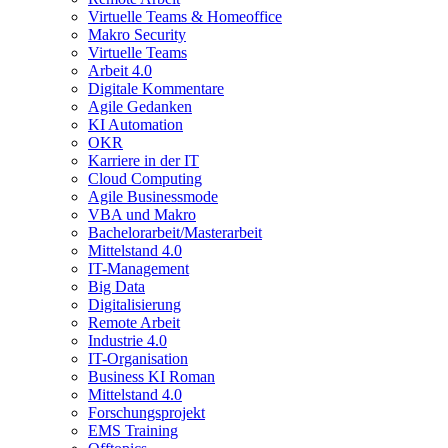
Virtuelle Teams & Homeoffice
Makro Security
Virtuelle Teams
Arbeit 4.0
Digitale Kommentare
Agile Gedanken
KI Automation
OKR
Karriere in der IT
Cloud Computing
Agile Businessmode
VBA und Makro
Bachelorarbeit/Masterarbeit
Mittelstand 4.0
IT-Management
Big Data
Digitalisierung
Remote Arbeit
Industrie 4.0
IT-Organisation
Business KI Roman
Mittelstand 4.0
Forschungsprojekt
EMS Training