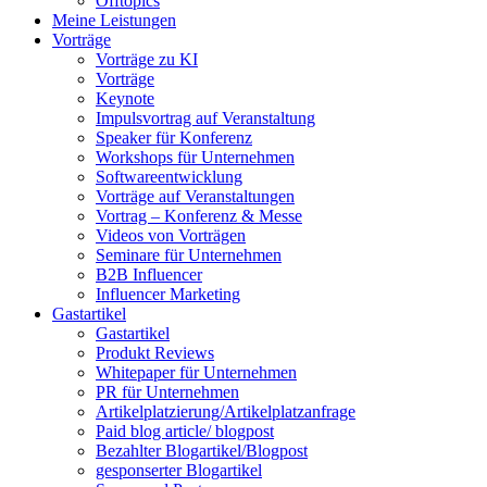
Offtopics
Meine Leistungen
Vorträge
Vorträge zu KI
Vorträge
Keynote
Impulsvortrag auf Veranstaltung
Speaker für Konferenz
Workshops für Unternehmen
Softwareentwicklung
Vorträge auf Veranstaltungen
Vortrag – Konferenz & Messe
Videos von Vorträgen
Seminare für Unternehmen
B2B Influencer
Influencer Marketing
Gastartikel
Gastartikel
Produkt Reviews
Whitepaper für Unternehmen
PR für Unternehmen
Artikelplatzierung/Artikelplatzanfrage
Paid blog article/ blogpost
Bezahlter Blogartikel/Blogpost
gesponserter Blogartikel