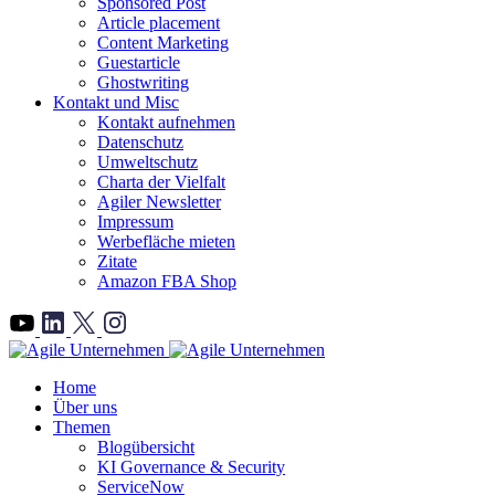
Sponsored Post
Article placement
Content Marketing
Guestarticle
Ghostwriting
Kontakt und Misc
Kontakt aufnehmen
Datenschutz
Umweltschutz
Charta der Vielfalt
Agiler Newsletter
Impressum
Werbefläche mieten
Zitate
Amazon FBA Shop
">
Home
Über uns
Themen
Blogübersicht
KI Governance & Security
ServiceNow