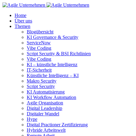
Home
Über uns
Themen
Blogübersicht
KI Governance & Security
ServiceNow
Vibe Coding
Script Security & BSI Richtlinien
Vibe Coding
KI – künstliche Intelligenz
IT-Sicherheit
Künstliche Intelligenz – KI
Makro Security
Script Security
KI Automatisierung
KI Workflow Automation
Agile Organisation
Digital Leadership
Digitaler Wandel
Hype
Digital Practioner Zertifizierung
Hybride Arbeitswelt
Remote Arbeit