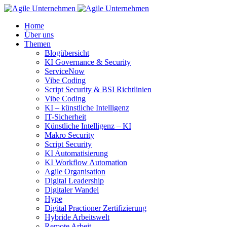
Home
Über uns
Themen
Blogübersicht
KI Governance & Security
ServiceNow
Vibe Coding
Script Security & BSI Richtlinien
Vibe Coding
KI – künstliche Intelligenz
IT-Sicherheit
Künstliche Intelligenz – KI
Makro Security
Script Security
KI Automatisierung
KI Workflow Automation
Agile Organisation
Digital Leadership
Digitaler Wandel
Hype
Digital Practioner Zertifizierung
Hybride Arbeitswelt
Remote Arbeit