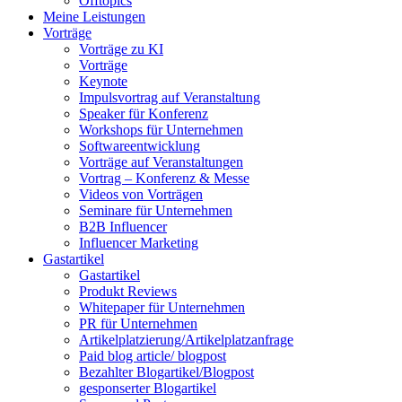
Offtopics
Meine Leistungen
Vorträge
Vorträge zu KI
Vorträge
Keynote
Impulsvortrag auf Veranstaltung
Speaker für Konferenz
Workshops für Unternehmen
Softwareentwicklung
Vorträge auf Veranstaltungen
Vortrag – Konferenz & Messe
Videos von Vorträgen
Seminare für Unternehmen
B2B Influencer
Influencer Marketing
Gastartikel
Gastartikel
Produkt Reviews
Whitepaper für Unternehmen
PR für Unternehmen
Artikelplatzierung/Artikelplatzanfrage
Paid blog article/ blogpost
Bezahlter Blogartikel/Blogpost
gesponserter Blogartikel