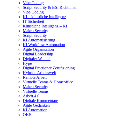
Vibe Coding
Script Security & BSI Richtlinien
Vibe Coding
KI – künstliche Intelligenz
IT-Sicherheit
Künstliche Intelligenz – KI
Makro Security
Script Security
KI Automatisierung
KI Workflow Automation
Agile Organisation
Digital Leadership
Digitaler Wandel
Hype
Digital Practioner Zertifizierung
Hybride Arbeitswelt
Remote Arbeit
Virtuelle Teams & Homeoffice
Makro Security
Virtuelle Teams
Arbeit 4.0
Digitale Kommentare
Agile Gedanken
KI Automation
OKR