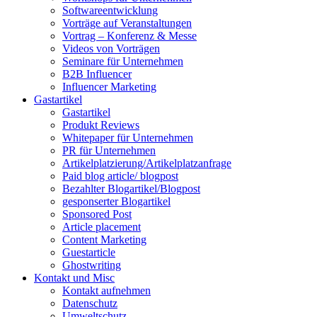
Softwareentwicklung
Vorträge auf Veranstaltungen
Vortrag – Konferenz & Messe
Videos von Vorträgen
Seminare für Unternehmen
B2B Influencer
Influencer Marketing
Gastartikel
Gastartikel
Produkt Reviews
Whitepaper für Unternehmen
PR für Unternehmen
Artikelplatzierung/Artikelplatzanfrage
Paid blog article/ blogpost
Bezahlter Blogartikel/Blogpost
gesponserter Blogartikel
Sponsored Post
Article placement
Content Marketing
Guestarticle
Ghostwriting
Kontakt und Misc
Kontakt aufnehmen
Datenschutz
Umweltschutz