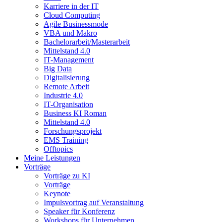
Karriere in der IT
Cloud Computing
Agile Businessmode
VBA und Makro
Bachelorarbeit/Masterarbeit
Mittelstand 4.0
IT-Management
Big Data
Digitalisierung
Remote Arbeit
Industrie 4.0
IT-Organisation
Business KI Roman
Mittelstand 4.0
Forschungsprojekt
EMS Training
Offtopics
Meine Leistungen
Vorträge
Vorträge zu KI
Vorträge
Keynote
Impulsvortrag auf Veranstaltung
Speaker für Konferenz
Workshops für Unternehmen