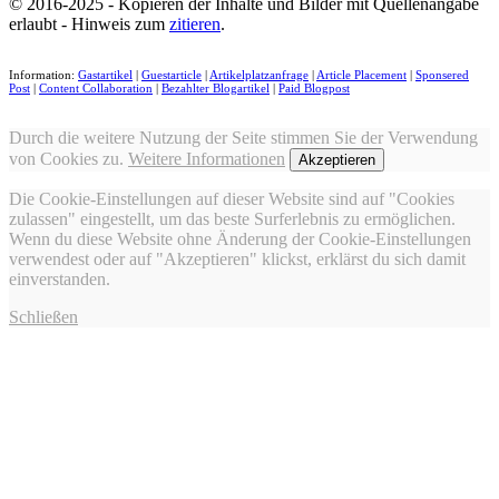
© 2016-2025 - Kopieren der Inhalte und Bilder mit Quellenangabe
erlaubt - Hinweis zum
zitieren
.
Information:
Gastartikel
|
Guestarticle
|
Artikelplatzanfrage
|
Article Placement
|
Sponsered
Post
|
Content Collaboration
|
Bezahlter Blogartikel
|
Paid Blogpost
Durch die weitere Nutzung der Seite stimmen Sie der Verwendung
von Cookies zu.
Weitere Informationen
Akzeptieren
Die Cookie-Einstellungen auf dieser Website sind auf "Cookies
zulassen" eingestellt, um das beste Surferlebnis zu ermöglichen.
Wenn du diese Website ohne Änderung der Cookie-Einstellungen
verwendest oder auf "Akzeptieren" klickst, erklärst du sich damit
einverstanden.
Schließen