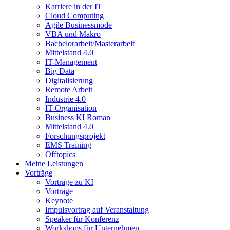
Karriere in der IT
Cloud Computing
Agile Businessmode
VBA und Makro
Bachelorarbeit/Masterarbeit
Mittelstand 4.0
IT-Management
Big Data
Digitalisierung
Remote Arbeit
Industrie 4.0
IT-Organisation
Business KI Roman
Mittelstand 4.0
Forschungsprojekt
EMS Training
Offtopics
Meine Leistungen
Vorträge
Vorträge zu KI
Vorträge
Keynote
Impulsvortrag auf Veranstaltung
Speaker für Konferenz
Workshops für Unternehmen