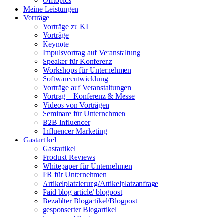
Offtopics
Meine Leistungen
Vorträge
Vorträge zu KI
Vorträge
Keynote
Impulsvortrag auf Veranstaltung
Speaker für Konferenz
Workshops für Unternehmen
Softwareentwicklung
Vorträge auf Veranstaltungen
Vortrag – Konferenz & Messe
Videos von Vorträgen
Seminare für Unternehmen
B2B Influencer
Influencer Marketing
Gastartikel
Gastartikel
Produkt Reviews
Whitepaper für Unternehmen
PR für Unternehmen
Artikelplatzierung/Artikelplatzanfrage
Paid blog article/ blogpost
Bezahlter Blogartikel/Blogpost
gesponserter Blogartikel