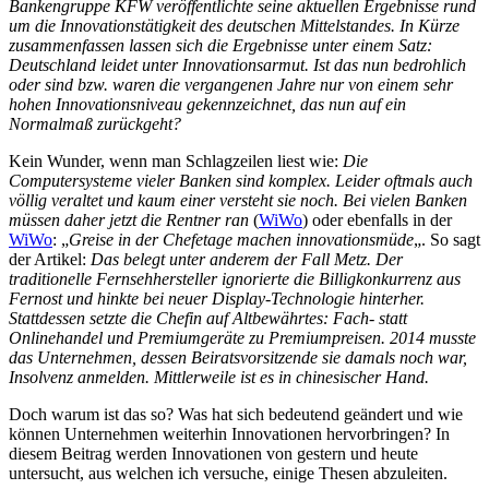
Bankengruppe KFW veröffentlichte seine aktuellen Ergebnisse rund
um die Innovationstätigkeit des deutschen Mittelstandes. In Kürze
zusammenfassen lassen sich die Ergebnisse unter einem Satz:
Deutschland leidet unter Innovationsarmut. Ist das nun bedrohlich
oder sind bzw. waren die vergangenen Jahre nur von einem sehr
hohen Innovationsniveau gekennzeichnet, das nun auf ein
Normalmaß zurückgeht?
Kein Wunder, wenn man Schlagzeilen liest wie:
Die
Computersysteme vieler Banken sind komplex. Leider oftmals auch
völlig veraltet und kaum einer versteht sie noch. Bei vielen Banken
müssen daher jetzt die Rentner ran
(
WiWo
) oder ebenfalls in der
WiWo
: „
Greise in der Chefetage machen innovationsmüde
„. So sagt
der Artikel:
Das belegt unter anderem der Fall Metz. Der
traditionelle Fernsehhersteller ignorierte die Billigkonkurrenz aus
Fernost und hinkte bei neuer Display-Technologie hinterher.
Stattdessen setzte die Chefin auf Altbewährtes: Fach- statt
Onlinehandel und Premiumgeräte zu Premiumpreisen. 2014 musste
das Unternehmen, dessen Beiratsvorsitzende sie damals noch war,
Insolvenz anmelden. Mittlerweile ist es in chinesischer Hand.
Doch warum ist das so? Was hat sich bedeutend geändert und wie
können Unternehmen weiterhin Innovationen hervorbringen? In
diesem Beitrag werden Innovationen von gestern und heute
untersucht, aus welchen ich versuche, einige Thesen abzuleiten.