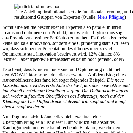
Eine Abteilung institutionalisiert die funktionale Trennung und
resultierend Gruppen von Experten (Quelle:
Niels Pfläging
)
Somit arbeiten die beschriebenen Experten also parallel in ihren
Teams und optimieren ihr Produkt, um, wie der Taylorismus sagt:
das Produkt zu absoluter Perfektion zu treiben. Es findet also meist
keine radikale Innovation, sondern eine Optimierung statt. Oft lesen
wir, dass sich bei der Präsentation des iPhones über zu viel
Optimierung statt Innovation beschwert wird. 12% dünner, 8%
leichter – aber irgendwie interessiert es kaum noch jemand, oder?
Es scheint, dass Kunden müde sind und Optimierung nicht mehr
den WOW-Faktor bringt, den diese erwarten. Auf dem Blog eines
Automobilherstellers fand ich sogar folgendes Beispiel:
Die neue
Luxuslimousine ist das erste Auto der Welt, das über eine aktive und
individuell einstellbare Beduftung verfügt. Die Duftmoleküle lagern
sich weder auf textilen Oberflächen des Fahrzeugs, noch auf der
Kleidung ab. Der Dufteindruck ist dezent, tritt sanft auf und klingt
ebenso sanft wieder ab.
Nun fragt man sich: Könnte dies nicht eventuell eine
Überoptimierung sein? Ist dieser Duft wirklich ein absolutes
Kaufargumente und eine bahnbrechende Funktion, welche den
Kunden sprichwörtlich vom Hocker haut? Ist das Automobil nicht