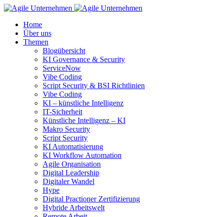
Home
Über uns
Themen
Blogübersicht
KI Governance & Security
ServiceNow
Vibe Coding
Script Security & BSI Richtlinien
Vibe Coding
KI – künstliche Intelligenz
IT-Sicherheit
Künstliche Intelligenz – KI
Makro Security
Script Security
KI Automatisierung
KI Workflow Automation
Agile Organisation
Digital Leadership
Digitaler Wandel
Hype
Digital Practioner Zertifizierung
Hybride Arbeitswelt
Remote Arbeit