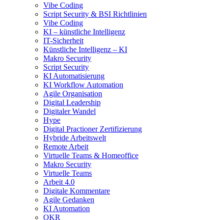
Vibe Coding
Script Security & BSI Richtlinien
Vibe Coding
KI – künstliche Intelligenz
IT-Sicherheit
Künstliche Intelligenz – KI
Makro Security
Script Security
KI Automatisierung
KI Workflow Automation
Agile Organisation
Digital Leadership
Digitaler Wandel
Hype
Digital Practioner Zertifizierung
Hybride Arbeitswelt
Remote Arbeit
Virtuelle Teams & Homeoffice
Makro Security
Virtuelle Teams
Arbeit 4.0
Digitale Kommentare
Agile Gedanken
KI Automation
OKR