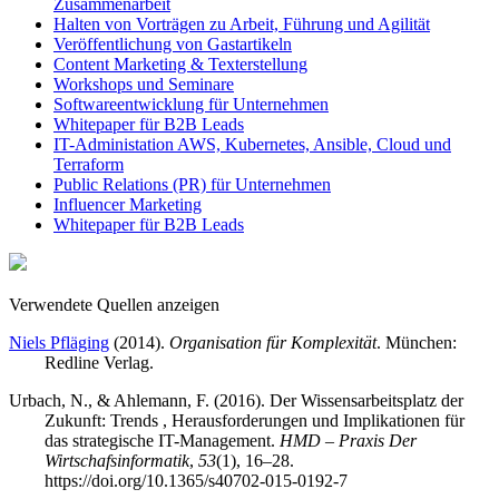
Zusammenarbeit
Halten von Vorträgen zu Arbeit, Führung und Agilität
Veröffentlichung von Gastartikeln
Content Marketing & Texterstellung
Workshops und Seminare
Softwareentwicklung für Unternehmen
Whitepaper für B2B Leads
IT-Administation AWS, Kubernetes, Ansible, Cloud und
Terraform
Public Relations (PR) für Unternehmen
Influencer Marketing
Whitepaper für B2B Leads
Verwendete Quellen anzeigen
Niels Pfläging
(2014).
Organisation für Komplexität
. München:
Redline Verlag.
Urbach, N., & Ahlemann, F. (2016). Der Wissensarbeitsplatz der
Zukunft: Trends , Herausforderungen und Implikationen für
das strategische IT-Management.
HMD – Praxis Der
Wirtschafsinformatik
,
53
(1), 16–28.
https://doi.org/10.1365/s40702-015-0192-7