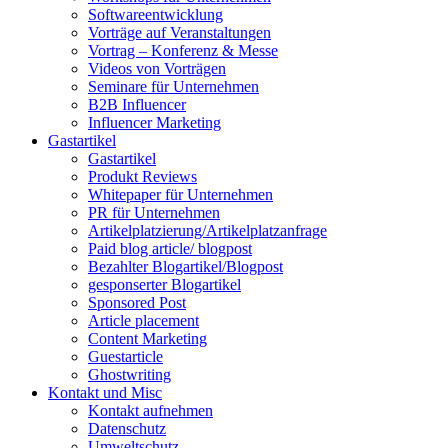
Softwareentwicklung
Vorträge auf Veranstaltungen
Vortrag – Konferenz & Messe
Videos von Vorträgen
Seminare für Unternehmen
B2B Influencer
Influencer Marketing
Gastartikel
Gastartikel
Produkt Reviews
Whitepaper für Unternehmen
PR für Unternehmen
Artikelplatzierung/Artikelplatzanfrage
Paid blog article/ blogpost
Bezahlter Blogartikel/Blogpost
gesponserter Blogartikel
Sponsored Post
Article placement
Content Marketing
Guestarticle
Ghostwriting
Kontakt und Misc
Kontakt aufnehmen
Datenschutz
Umweltschutz