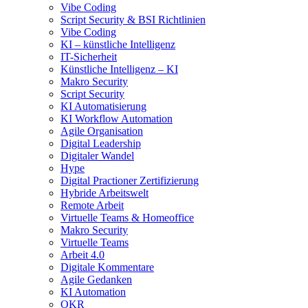
Vibe Coding
Script Security & BSI Richtlinien
Vibe Coding
KI – künstliche Intelligenz
IT-Sicherheit
Künstliche Intelligenz – KI
Makro Security
Script Security
KI Automatisierung
KI Workflow Automation
Agile Organisation
Digital Leadership
Digitaler Wandel
Hype
Digital Practioner Zertifizierung
Hybride Arbeitswelt
Remote Arbeit
Virtuelle Teams & Homeoffice
Makro Security
Virtuelle Teams
Arbeit 4.0
Digitale Kommentare
Agile Gedanken
KI Automation
OKR