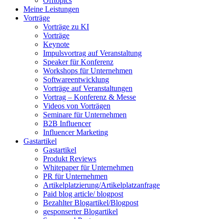
Offtopics
Meine Leistungen
Vorträge
Vorträge zu KI
Vorträge
Keynote
Impulsvortrag auf Veranstaltung
Speaker für Konferenz
Workshops für Unternehmen
Softwareentwicklung
Vorträge auf Veranstaltungen
Vortrag – Konferenz & Messe
Videos von Vorträgen
Seminare für Unternehmen
B2B Influencer
Influencer Marketing
Gastartikel
Gastartikel
Produkt Reviews
Whitepaper für Unternehmen
PR für Unternehmen
Artikelplatzierung/Artikelplatzanfrage
Paid blog article/ blogpost
Bezahlter Blogartikel/Blogpost
gesponserter Blogartikel