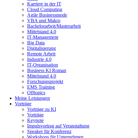
Karriere in der IT
Cloud Computing
Agile Businessmode
VBA und Makro
Bachelorarbeit/Masterarbeit
Mittelstand 4.0
IT-Management
Big Data
Digitalisierung
Remote Arbeit
Industrie 4.0
IT-Organisation
Business KI Roman
Mittelstand 4.0
Forschungsprojekt
EMS Training
Offtopics
Meine Leistungen
Vorträge
Vorträge zu KI
Vorträge
Keynote
Impulsvortrag auf Veranstaltung
Speaker für Konferenz
Workshops für Unternehmen