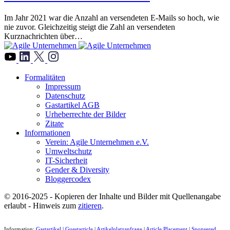
Im Jahr 2021 war die Anzahl an versendeten E-Mails so hoch, wie
nie zuvor. Gleichzeitig steigt die Zahl an versendeten
Kurznachrichten über…
">
Formalitäten
Impressum
Datenschutz
Gastartikel AGB
Urheberrechte der Bilder
Zitate
Informationen
Verein: Agile Unternehmen e.V.
Umweltschutz
IT-Sicherheit
Gender & Diversity
Bloggercodex
© 2016-2025 - Kopieren der Inhalte und Bilder mit Quellenangabe
erlaubt - Hinweis zum
zitieren
.
Information:
Gastartikel
|
Guestarticle
|
Artikelplatzanfrage
|
Article Placement
|
Sponsered