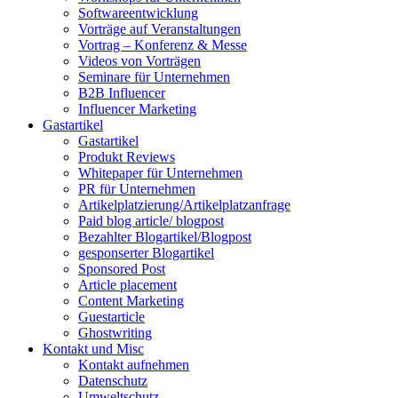
Softwareentwicklung
Vorträge auf Veranstaltungen
Vortrag – Konferenz & Messe
Videos von Vorträgen
Seminare für Unternehmen
B2B Influencer
Influencer Marketing
Gastartikel
Gastartikel
Produkt Reviews
Whitepaper für Unternehmen
PR für Unternehmen
Artikelplatzierung/Artikelplatzanfrage
Paid blog article/ blogpost
Bezahlter Blogartikel/Blogpost
gesponserter Blogartikel
Sponsored Post
Article placement
Content Marketing
Guestarticle
Ghostwriting
Kontakt und Misc
Kontakt aufnehmen
Datenschutz
Umweltschutz