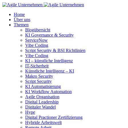
Home
Über uns
Themen
Blogübersicht
KI Governance & Security
ServiceNow
Vibe Coding
Script Security & BSI Richtlinien
Vibe Coding
KI – künstliche Intelligenz
IT-Sicherheit
Künstliche Intelligenz – KI
Makro Security
Script Security
KI Automatisierung
KI Workflow Automation
Agile Organisation
Digital Leadership
Digitaler Wandel
Hype
Digital Practioner Zertifizierung
Hybride Arbeitswelt
Remote Arbeit