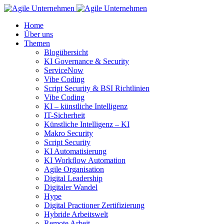
Home
Über uns
Themen
Blogübersicht
KI Governance & Security
ServiceNow
Vibe Coding
Script Security & BSI Richtlinien
Vibe Coding
KI – künstliche Intelligenz
IT-Sicherheit
Künstliche Intelligenz – KI
Makro Security
Script Security
KI Automatisierung
KI Workflow Automation
Agile Organisation
Digital Leadership
Digitaler Wandel
Hype
Digital Practioner Zertifizierung
Hybride Arbeitswelt
Remote Arbeit