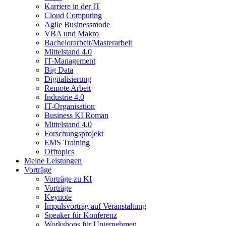
Karriere in der IT
Cloud Computing
Agile Businessmode
VBA und Makro
Bachelorarbeit/Masterarbeit
Mittelstand 4.0
IT-Management
Big Data
Digitalisierung
Remote Arbeit
Industrie 4.0
IT-Organisation
Business KI Roman
Mittelstand 4.0
Forschungsprojekt
EMS Training
Offtopics
Meine Leistungen
Vorträge
Vorträge zu KI
Vorträge
Keynote
Impulsvortrag auf Veranstaltung
Speaker für Konferenz
Workshops für Unternehmen