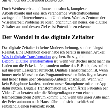
Suche nach der passenden Lösung dar.
“
Doch Wettbewerbs- und Innovationsdruck, komplexe
Arbeitsabläufe und eine sich verändernde Wirtschaftsordnung
zwingen die Unternehmen zum Umdenken. War das Zentrum der
Wissensarbeit Probleme zu lösen, bricht nun ein neues, das digitale
Zeitalter aus und dessen Ziel es ist Potentiale zu erkennen.
Der Wandel in das digitale Zeitalter
Das digitale Zeitalter ist keine Modeerscheinung, sondern längst
Realität. Eine Definition dieser habe ich bereits in meinen Artikel:
Was ist digitale Transformation
gegeben. So sagt die
Bitcom
:
Digitale Transformation
ist, wenn wir Bücher nicht mehr im
Laden um die Ecke kaufen, sondern online das E-Book, das sofort
auf unserem Lesegerät auftaucht. Digitale Transformation ist, wenn
immer mehr Menschen das Programmfernsehen links liegen lassen
und lieber Filme über Streaming-Anbieter anschauen. Wenn wir
kein Babyphone kaufen, sondern unser Smartphone mit einer App
dafür nutzen. Digitale Transformation ist, wenn Ärzte Patienten per
Video-Chat beraten oder die Röntgendiagnose von einem
telemedizinischem Zentrum kommt. Und wenn uns unser Auto nach
der Feier autonom nach Hause fährt und sich anschließend
selbständig einen Parkplatz sucht.