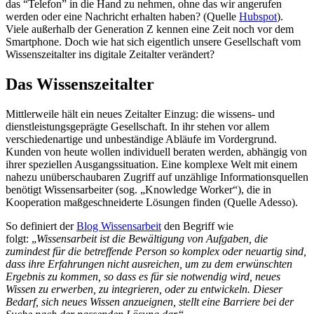
das “Telefon” in die Hand zu nehmen, ohne das wir angerufen
werden oder eine Nachricht erhalten haben? (Quelle
Hubspot
).
Viele außerhalb der Generation Z kennen eine Zeit noch vor dem
Smartphone. Doch wie hat sich eigentlich unsere Gesellschaft vom
Wissenszeitalter ins digitale Zeitalter verändert?
Das Wissenszeitalter
Mittlerweile hält ein neues Zeitalter Einzug: die wissens- und
dienstleistungsgeprägte Gesellschaft. In ihr stehen vor allem
verschiedenartige und unbeständige Abläufe im Vordergrund.
Kunden von heute wollen individuell beraten werden, abhängig von
ihrer speziellen Ausgangssituation. Eine komplexe Welt mit einem
nahezu unüberschaubaren Zugriff auf unzählige Informationsquellen
benötigt Wissensarbeiter (sog. „Knowledge Worker“), die in
Kooperation maßgeschneiderte Lösungen finden (Quelle Adesso).
So definiert der
Blog Wissensarbeit
den Begriff wie
folgt: „
Wissensarbeit ist die Bewältigung von Aufgaben, die
zumindest für die betreffende Person so komplex oder neuartig sind,
dass ihre Erfahrungen nicht ausreichen, um zu dem erwünschten
Ergebnis zu kommen, so dass es für sie notwendig wird, neues
Wissen zu erwerben, zu integrieren, oder zu entwickeln. Dieser
Bedarf, sich neues Wissen anzueignen, stellt eine Barriere bei der