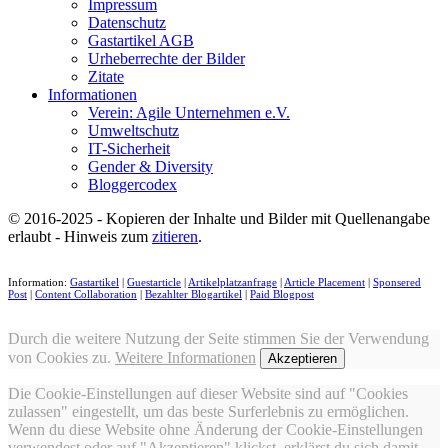
Impressum
Datenschutz
Gastartikel AGB
Urheberrechte der Bilder
Zitate
Informationen
Verein: Agile Unternehmen e.V.
Umweltschutz
IT-Sicherheit
Gender & Diversity
Bloggercodex
© 2016-2025 - Kopieren der Inhalte und Bilder mit Quellenangabe
erlaubt - Hinweis zum
zitieren
.
Information:
Gastartikel
|
Guestarticle
|
Artikelplatzanfrage
|
Article Placement
|
Sponsered
Post
|
Content Collaboration
|
Bezahlter Blogartikel
|
Paid Blogpost
Durch die weitere Nutzung der Seite stimmen Sie der Verwendung
von Cookies zu.
Weitere Informationen
Akzeptieren
Die Cookie-Einstellungen auf dieser Website sind auf "Cookies
zulassen" eingestellt, um das beste Surferlebnis zu ermöglichen.
Wenn du diese Website ohne Änderung der Cookie-Einstellungen
verwendest oder auf "Akzeptieren" klickst, erklärst du sich damit