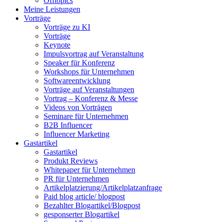
Offtopics
Meine Leistungen
Vorträge
Vorträge zu KI
Vorträge
Keynote
Impulsvortrag auf Veranstaltung
Speaker für Konferenz
Workshops für Unternehmen
Softwareentwicklung
Vorträge auf Veranstaltungen
Vortrag – Konferenz & Messe
Videos von Vorträgen
Seminare für Unternehmen
B2B Influencer
Influencer Marketing
Gastartikel
Gastartikel
Produkt Reviews
Whitepaper für Unternehmen
PR für Unternehmen
Artikelplatzierung/Artikelplatzanfrage
Paid blog article/ blogpost
Bezahlter Blogartikel/Blogpost
gesponserter Blogartikel