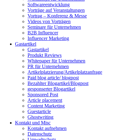
Softwareentwicklung
Vorträge auf Veranstaltungen
Vortrag – Konferenz & Messe
Videos von Vorträgen
Seminare für Unternehmen
B2B Influencer
Influencer Marketing
Gastartikel
Gastartikel
Produkt Reviews
Whitepaper für Unternehmen
PR für Unternehmen
Artikelplatzierung/Artikelplatzanfrage
Paid blog article/ blogpost
Bezahlter Blogartikel/Blogpost
gesponserter Blogartikel
Sponsored Post
Article placement
Content Marketing
Guestarticle
Ghostwriting
Kontakt und Misc
Kontakt aufnehmen
Datenschutz
Umweltschutz