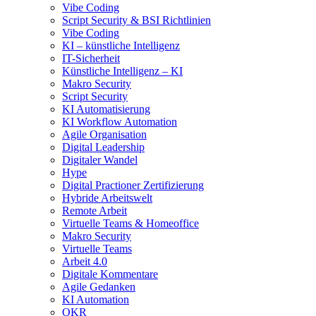
Vibe Coding
Script Security & BSI Richtlinien
Vibe Coding
KI – künstliche Intelligenz
IT-Sicherheit
Künstliche Intelligenz – KI
Makro Security
Script Security
KI Automatisierung
KI Workflow Automation
Agile Organisation
Digital Leadership
Digitaler Wandel
Hype
Digital Practioner Zertifizierung
Hybride Arbeitswelt
Remote Arbeit
Virtuelle Teams & Homeoffice
Makro Security
Virtuelle Teams
Arbeit 4.0
Digitale Kommentare
Agile Gedanken
KI Automation
OKR