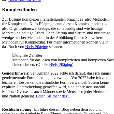
Komplexithoden
Zur Lösung komplexer Fragestellungen braucht es also Methoden
für Komplexität. Niels Pfläging nennt diese »Komplexithoden« –
also Organisationswerkzeuge, die so lebendig sind wie heutige
Märkte und heutige Arbeit. Lean Startup und Scrum sind nur einige
wenige solcher Methoden. In der Abbildung finden Sie weitere
Methoden für Komplexität. Für mehr Informationen können Sie in
das Buch von
Niels Pfläging
schauen.
Methoden für das lösen von komplizierten und komplexen Sac
Unternehmen. (Quelle
Niels Pfläging
)
Genderhinweis:
Seit Anfang 2022 achte ich darauf, dass ich immer
genderneutrale Formulierungen verwende. Vor 2022 habe ich zur
leichteren Lesbarkeit die männliche Form verwendet. Sofern keine
explizite Unterscheidung getroffen wird, sind daher stets sowohl
Frauen, Diverse als auch Männer sowie Menschen jeder Herkunft
und Nation gemeint.
Lesen Sie mehr dazu.
Rechtschreibung:
Ich führe diesem Blog neben dem Job und
schreibe viele Artikel in Bahn/Flugzeug oder nach Feierabend. Ich