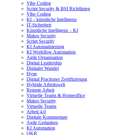
Vibe Coding
Script Security & BSI Richtlinien
Vibe Coding
KI – künstliche Intelligenz
IT-Sicherheit
Künstliche Intelligenz – KI
Makro Security
Script Security
KI Automatisierung
KI Workflow Automation
Agile Organisation
Digital Leadership
Digitaler Wandel
Hype
Digital Practioner Zertifizierung
Hybride Arbeitswelt
Remote Arbeit
Virtuelle Teams & Homeoffice
Makro Security
Virtuelle Teams
Arbeit 4.0
Digitale Kommentare
Agile Gedanken
KI Automation
OKR