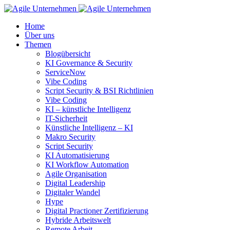
Home
Über uns
Themen
Blogübersicht
KI Governance & Security
ServiceNow
Vibe Coding
Script Security & BSI Richtlinien
Vibe Coding
KI – künstliche Intelligenz
IT-Sicherheit
Künstliche Intelligenz – KI
Makro Security
Script Security
KI Automatisierung
KI Workflow Automation
Agile Organisation
Digital Leadership
Digitaler Wandel
Hype
Digital Practioner Zertifizierung
Hybride Arbeitswelt
Remote Arbeit