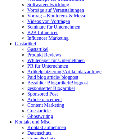
Softwareentwicklung
Vorträge auf Veranstaltungen
Vortrag – Konferenz & Messe
Videos von Vorträgen
Seminare für Unternehmen
B2B Influencer
Influencer Marketing
Gastartikel
Gastartikel
Produkt Reviews
Whitepaper für Unternehmen
PR für Unternehmen
Artikelplatzierung/Artikelplatzanfrage
Paid blog article/ blogpost
Bezahlter Blogartikel/Blogpost
gesponserter Blogartikel
Sponsored Post
Article placement
Content Marketing
Guestarticle
Ghostwriting
Kontakt und Misc
Kontakt aufnehmen
Datenschutz
Umweltschutz