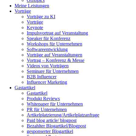
Offtopics
Meine Leistungen
Vorträge
Vorträge zu KI
Vorträge
Keynote
Impulsvortrag auf Veranstaltung
Speaker für Konferenz
Workshops für Unternehmen
Softwareentwicklung
Vorträge auf Veranstaltungen
Vortrag – Konferenz & Messe
Videos von Vorträgen
Seminare für Unternehmen
B2B Influencer
Influencer Marketing
Gastartikel
Gastartikel
Produkt Reviews
Whitepaper für Unternehmen
PR für Unternehmen
Artikelplatzierung/Artikelplatzanfrage
Paid blog article/ blogpost
Bezahlter Blogartikel/Blogpost
gesponserter Blogartikel