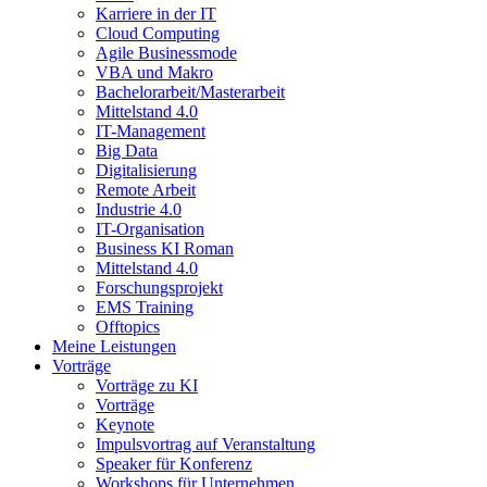
Karriere in der IT
Cloud Computing
Agile Businessmode
VBA und Makro
Bachelorarbeit/Masterarbeit
Mittelstand 4.0
IT-Management
Big Data
Digitalisierung
Remote Arbeit
Industrie 4.0
IT-Organisation
Business KI Roman
Mittelstand 4.0
Forschungsprojekt
EMS Training
Offtopics
Meine Leistungen
Vorträge
Vorträge zu KI
Vorträge
Keynote
Impulsvortrag auf Veranstaltung
Speaker für Konferenz
Workshops für Unternehmen