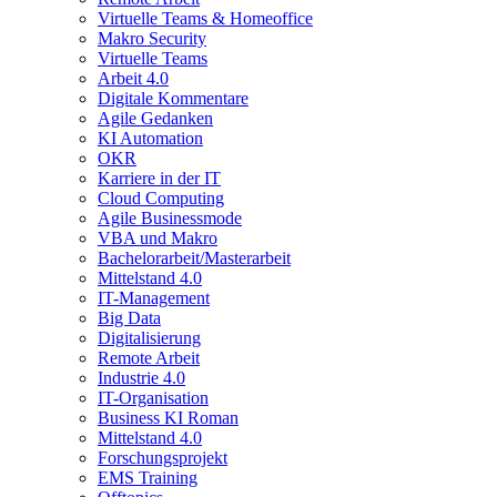
Virtuelle Teams & Homeoffice
Makro Security
Virtuelle Teams
Arbeit 4.0
Digitale Kommentare
Agile Gedanken
KI Automation
OKR
Karriere in der IT
Cloud Computing
Agile Businessmode
VBA und Makro
Bachelorarbeit/Masterarbeit
Mittelstand 4.0
IT-Management
Big Data
Digitalisierung
Remote Arbeit
Industrie 4.0
IT-Organisation
Business KI Roman
Mittelstand 4.0
Forschungsprojekt
EMS Training