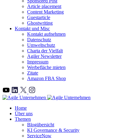
Sponsored Post
Article placement
Content Marketing
Guestarticle
Ghostwriting
Kontakt und Misc
Kontakt aufnehmen
Datenschutz
Umweltschutz
Charta der Vielfalt
Agiler Newsletter
Impressum
Werbefläche mieten
Zitate
Amazon FBA Shop
">
Home
Über uns
Themen
Blogübersicht
KI Governance & Security
ServiceNow