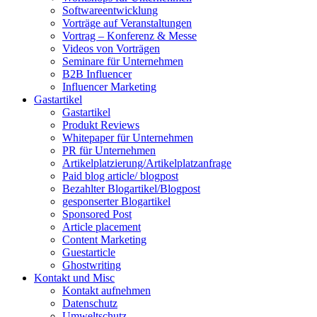
Softwareentwicklung
Vorträge auf Veranstaltungen
Vortrag – Konferenz & Messe
Videos von Vorträgen
Seminare für Unternehmen
B2B Influencer
Influencer Marketing
Gastartikel
Gastartikel
Produkt Reviews
Whitepaper für Unternehmen
PR für Unternehmen
Artikelplatzierung/Artikelplatzanfrage
Paid blog article/ blogpost
Bezahlter Blogartikel/Blogpost
gesponserter Blogartikel
Sponsored Post
Article placement
Content Marketing
Guestarticle
Ghostwriting
Kontakt und Misc
Kontakt aufnehmen
Datenschutz
Umweltschutz