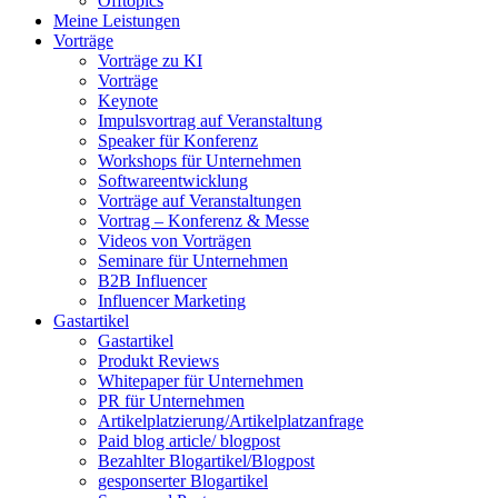
Offtopics
Meine Leistungen
Vorträge
Vorträge zu KI
Vorträge
Keynote
Impulsvortrag auf Veranstaltung
Speaker für Konferenz
Workshops für Unternehmen
Softwareentwicklung
Vorträge auf Veranstaltungen
Vortrag – Konferenz & Messe
Videos von Vorträgen
Seminare für Unternehmen
B2B Influencer
Influencer Marketing
Gastartikel
Gastartikel
Produkt Reviews
Whitepaper für Unternehmen
PR für Unternehmen
Artikelplatzierung/Artikelplatzanfrage
Paid blog article/ blogpost
Bezahlter Blogartikel/Blogpost
gesponserter Blogartikel