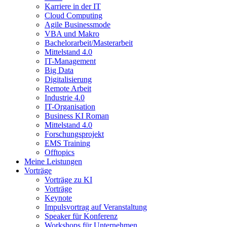
Karriere in der IT
Cloud Computing
Agile Businessmode
VBA und Makro
Bachelorarbeit/Masterarbeit
Mittelstand 4.0
IT-Management
Big Data
Digitalisierung
Remote Arbeit
Industrie 4.0
IT-Organisation
Business KI Roman
Mittelstand 4.0
Forschungsprojekt
EMS Training
Offtopics
Meine Leistungen
Vorträge
Vorträge zu KI
Vorträge
Keynote
Impulsvortrag auf Veranstaltung
Speaker für Konferenz
Workshops für Unternehmen