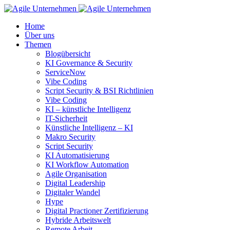
Home
Über uns
Themen
Blogübersicht
KI Governance & Security
ServiceNow
Vibe Coding
Script Security & BSI Richtlinien
Vibe Coding
KI – künstliche Intelligenz
IT-Sicherheit
Künstliche Intelligenz – KI
Makro Security
Script Security
KI Automatisierung
KI Workflow Automation
Agile Organisation
Digital Leadership
Digitaler Wandel
Hype
Digital Practioner Zertifizierung
Hybride Arbeitswelt
Remote Arbeit