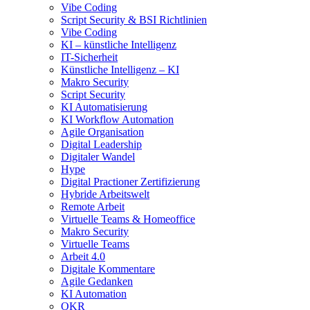
Vibe Coding
Script Security & BSI Richtlinien
Vibe Coding
KI – künstliche Intelligenz
IT-Sicherheit
Künstliche Intelligenz – KI
Makro Security
Script Security
KI Automatisierung
KI Workflow Automation
Agile Organisation
Digital Leadership
Digitaler Wandel
Hype
Digital Practioner Zertifizierung
Hybride Arbeitswelt
Remote Arbeit
Virtuelle Teams & Homeoffice
Makro Security
Virtuelle Teams
Arbeit 4.0
Digitale Kommentare
Agile Gedanken
KI Automation
OKR