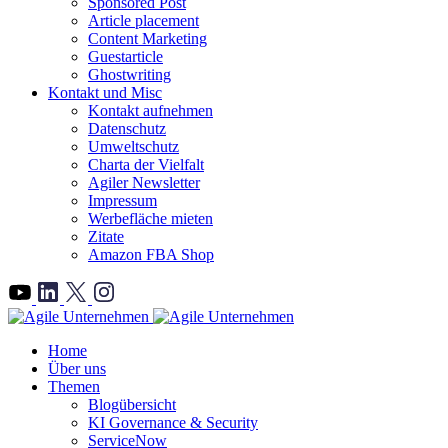
Sponsored Post
Article placement
Content Marketing
Guestarticle
Ghostwriting
Kontakt und Misc
Kontakt aufnehmen
Datenschutz
Umweltschutz
Charta der Vielfalt
Agiler Newsletter
Impressum
Werbefläche mieten
Zitate
Amazon FBA Shop
">
Home
Über uns
Themen
Blogübersicht
KI Governance & Security
ServiceNow