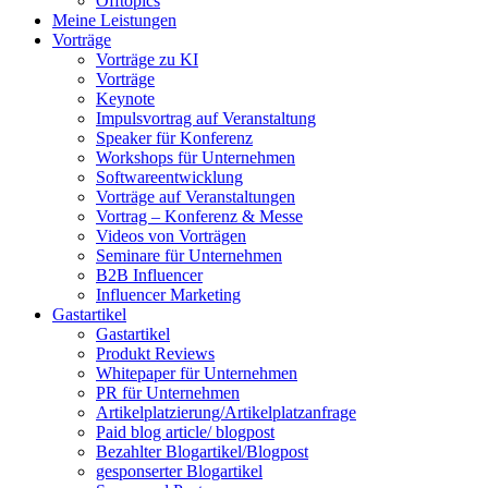
Offtopics
Meine Leistungen
Vorträge
Vorträge zu KI
Vorträge
Keynote
Impulsvortrag auf Veranstaltung
Speaker für Konferenz
Workshops für Unternehmen
Softwareentwicklung
Vorträge auf Veranstaltungen
Vortrag – Konferenz & Messe
Videos von Vorträgen
Seminare für Unternehmen
B2B Influencer
Influencer Marketing
Gastartikel
Gastartikel
Produkt Reviews
Whitepaper für Unternehmen
PR für Unternehmen
Artikelplatzierung/Artikelplatzanfrage
Paid blog article/ blogpost
Bezahlter Blogartikel/Blogpost
gesponserter Blogartikel