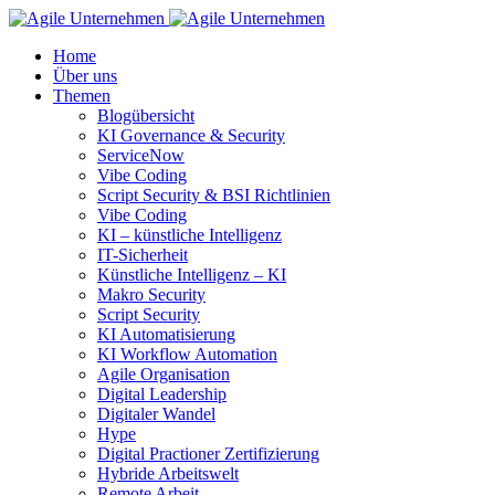
Home
Über uns
Themen
Blogübersicht
KI Governance & Security
ServiceNow
Vibe Coding
Script Security & BSI Richtlinien
Vibe Coding
KI – künstliche Intelligenz
IT-Sicherheit
Künstliche Intelligenz – KI
Makro Security
Script Security
KI Automatisierung
KI Workflow Automation
Agile Organisation
Digital Leadership
Digitaler Wandel
Hype
Digital Practioner Zertifizierung
Hybride Arbeitswelt
Remote Arbeit