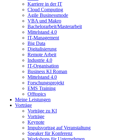
Karriere in der IT
Cloud Computing
Agile Businessmode
VBA und Makro
Bachelorarbeit/Masterarbeit
Mittelstand 4.0
IT-Management
Big Data
Digitalisierung
Remote Arbeit
Industrie 4.0
IT-Organisation
Business KI Roman
Mittelstand 4.0
Forschungsprojekt
EMS Training
Offtopics
Meine Leistungen
Vorträge
Vorträge zu KI
Vorträge
Keynote
Impulsvortrag auf Veranstaltung
Speaker für Konferenz
Workshops für Unternehmen