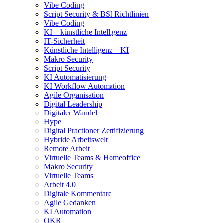
Vibe Coding
Script Security & BSI Richtlinien
Vibe Coding
KI – künstliche Intelligenz
IT-Sicherheit
Künstliche Intelligenz – KI
Makro Security
Script Security
KI Automatisierung
KI Workflow Automation
Agile Organisation
Digital Leadership
Digitaler Wandel
Hype
Digital Practioner Zertifizierung
Hybride Arbeitswelt
Remote Arbeit
Virtuelle Teams & Homeoffice
Makro Security
Virtuelle Teams
Arbeit 4.0
Digitale Kommentare
Agile Gedanken
KI Automation
OKR