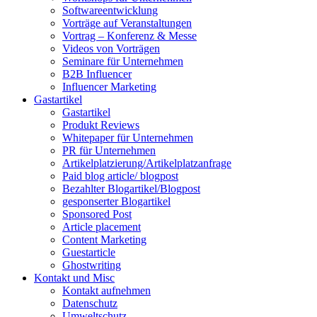
Softwareentwicklung
Vorträge auf Veranstaltungen
Vortrag – Konferenz & Messe
Videos von Vorträgen
Seminare für Unternehmen
B2B Influencer
Influencer Marketing
Gastartikel
Gastartikel
Produkt Reviews
Whitepaper für Unternehmen
PR für Unternehmen
Artikelplatzierung/Artikelplatzanfrage
Paid blog article/ blogpost
Bezahlter Blogartikel/Blogpost
gesponserter Blogartikel
Sponsored Post
Article placement
Content Marketing
Guestarticle
Ghostwriting
Kontakt und Misc
Kontakt aufnehmen
Datenschutz
Umweltschutz