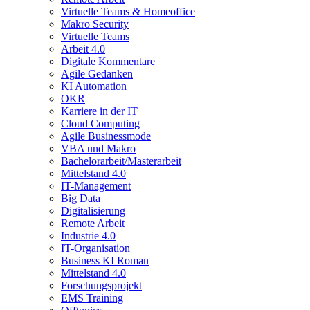
Virtuelle Teams & Homeoffice
Makro Security
Virtuelle Teams
Arbeit 4.0
Digitale Kommentare
Agile Gedanken
KI Automation
OKR
Karriere in der IT
Cloud Computing
Agile Businessmode
VBA und Makro
Bachelorarbeit/Masterarbeit
Mittelstand 4.0
IT-Management
Big Data
Digitalisierung
Remote Arbeit
Industrie 4.0
IT-Organisation
Business KI Roman
Mittelstand 4.0
Forschungsprojekt
EMS Training