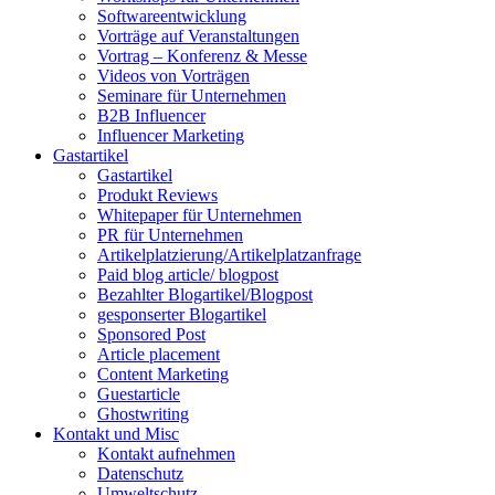
Softwareentwicklung
Vorträge auf Veranstaltungen
Vortrag – Konferenz & Messe
Videos von Vorträgen
Seminare für Unternehmen
B2B Influencer
Influencer Marketing
Gastartikel
Gastartikel
Produkt Reviews
Whitepaper für Unternehmen
PR für Unternehmen
Artikelplatzierung/Artikelplatzanfrage
Paid blog article/ blogpost
Bezahlter Blogartikel/Blogpost
gesponserter Blogartikel
Sponsored Post
Article placement
Content Marketing
Guestarticle
Ghostwriting
Kontakt und Misc
Kontakt aufnehmen
Datenschutz
Umweltschutz