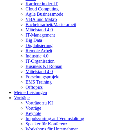
Karriere in der IT
Cloud Computing
Agile Businessmode
VBA und Makro
Bachelorarbeit/Masterarbeit
Mittelstand 4.0
IT-Management
Big Data
Digitalisierung
Remote Arbeit
Industrie 4.0
IT-Organisation
Business KI Roman
Mittelstand 4.0
Forschungsprojekt
EMS Training
Offtopics
Meine Leistungen
Vorträge
Vorträge zu KI
Vorträge
Keynote
Impulsvortrag auf Veranstaltung
Speaker für Konferenz
Workshops für Unternehmen