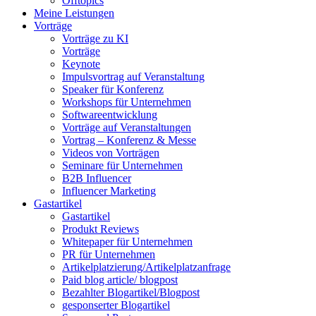
Offtopics
Meine Leistungen
Vorträge
Vorträge zu KI
Vorträge
Keynote
Impulsvortrag auf Veranstaltung
Speaker für Konferenz
Workshops für Unternehmen
Softwareentwicklung
Vorträge auf Veranstaltungen
Vortrag – Konferenz & Messe
Videos von Vorträgen
Seminare für Unternehmen
B2B Influencer
Influencer Marketing
Gastartikel
Gastartikel
Produkt Reviews
Whitepaper für Unternehmen
PR für Unternehmen
Artikelplatzierung/Artikelplatzanfrage
Paid blog article/ blogpost
Bezahlter Blogartikel/Blogpost
gesponserter Blogartikel