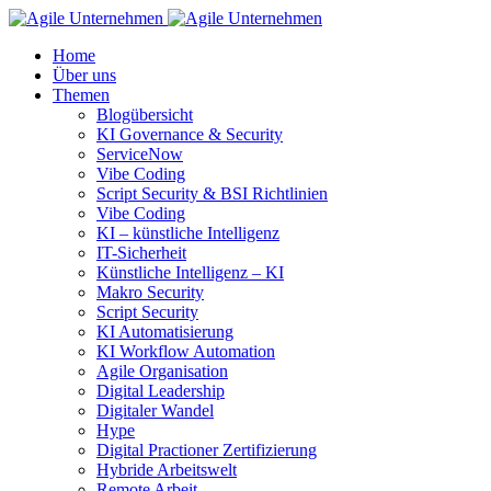
Home
Über uns
Themen
Blogübersicht
KI Governance & Security
ServiceNow
Vibe Coding
Script Security & BSI Richtlinien
Vibe Coding
KI – künstliche Intelligenz
IT-Sicherheit
Künstliche Intelligenz – KI
Makro Security
Script Security
KI Automatisierung
KI Workflow Automation
Agile Organisation
Digital Leadership
Digitaler Wandel
Hype
Digital Practioner Zertifizierung
Hybride Arbeitswelt
Remote Arbeit