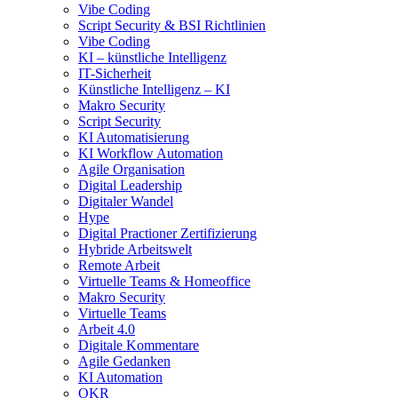
Vibe Coding
Script Security & BSI Richtlinien
Vibe Coding
KI – künstliche Intelligenz
IT-Sicherheit
Künstliche Intelligenz – KI
Makro Security
Script Security
KI Automatisierung
KI Workflow Automation
Agile Organisation
Digital Leadership
Digitaler Wandel
Hype
Digital Practioner Zertifizierung
Hybride Arbeitswelt
Remote Arbeit
Virtuelle Teams & Homeoffice
Makro Security
Virtuelle Teams
Arbeit 4.0
Digitale Kommentare
Agile Gedanken
KI Automation
OKR