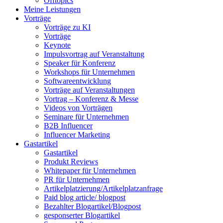
Offtopics
Meine Leistungen
Vorträge
Vorträge zu KI
Vorträge
Keynote
Impulsvortrag auf Veranstaltung
Speaker für Konferenz
Workshops für Unternehmen
Softwareentwicklung
Vorträge auf Veranstaltungen
Vortrag – Konferenz & Messe
Videos von Vorträgen
Seminare für Unternehmen
B2B Influencer
Influencer Marketing
Gastartikel
Gastartikel
Produkt Reviews
Whitepaper für Unternehmen
PR für Unternehmen
Artikelplatzierung/Artikelplatzanfrage
Paid blog article/ blogpost
Bezahlter Blogartikel/Blogpost
gesponserter Blogartikel