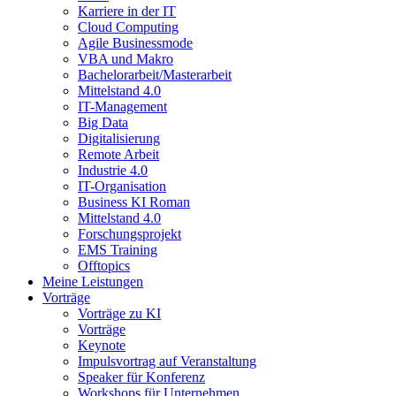
Karriere in der IT
Cloud Computing
Agile Businessmode
VBA und Makro
Bachelorarbeit/Masterarbeit
Mittelstand 4.0
IT-Management
Big Data
Digitalisierung
Remote Arbeit
Industrie 4.0
IT-Organisation
Business KI Roman
Mittelstand 4.0
Forschungsprojekt
EMS Training
Offtopics
Meine Leistungen
Vorträge
Vorträge zu KI
Vorträge
Keynote
Impulsvortrag auf Veranstaltung
Speaker für Konferenz
Workshops für Unternehmen