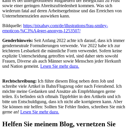
kann es bei untergeordneten Mitgliedern der Belegschaft zu Frust
sowie einer geringen Abreitszufriedenheit kommen. Was sich
wiederum fatal auf deren Arbeitsergebnisse und das Erreichen von
Unternehmenszielen auswirken kann.
Bildquelle:
https://pixabay.com/de/illustrations/frau-smiley-
emoticon-%C3%A4rger-anonym-1253507/
Genderhinweis:
Seit Anfang 2022 achte ich darauf, dass ich immer
genderneutrale Formulierungen verwende. Vor 2022 habe ich zur
leichteren Lesbarkeit die männliche Form verwendet. Sofern keine
explizite Unterscheidung getroffen wird, sind daher stets sowohl
Frauen, Diverse als auch Männer sowie Menschen jeder Herkunft
und Nation gemeint.
Lesen Sie mehr dazu.
Rechtschreibung:
Ich führe diesem Blog neben dem Job und
schreibe viele Artikel in Bahn/Flugzeug oder nach Feierabend. Ich
möchte meine Gedanken und Ansätze als Empfehlungen gerne
teilen. Es befinden sich oftmals Tippfehler in den Artikeln und ich
bitte um Entschuldigung, dass ich nicht alle korrigieren kann. Aber
Sie können mir helfen: Sollten Sie Fehler finden, schreiben Sie mich
gerne an!
Lesen Sie mehr dazu.
Helfen Sie meinem Blog, vernetzen Sie