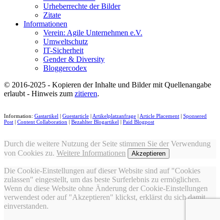
Urheberrechte der Bilder
Zitate
Informationen
Verein: Agile Unternehmen e.V.
Umweltschutz
IT-Sicherheit
Gender & Diversity
Bloggercodex
© 2016-2025 - Kopieren der Inhalte und Bilder mit Quellenangabe
erlaubt - Hinweis zum
zitieren
.
Information:
Gastartikel
|
Guestarticle
|
Artikelplatzanfrage
|
Article Placement
|
Sponsered
Post
|
Content Collaboration
|
Bezahlter Blogartikel
|
Paid Blogpost
Durch die weitere Nutzung der Seite stimmen Sie der Verwendung
von Cookies zu.
Weitere Informationen
Akzeptieren
Die Cookie-Einstellungen auf dieser Website sind auf "Cookies
zulassen" eingestellt, um das beste Surferlebnis zu ermöglichen.
Wenn du diese Website ohne Änderung der Cookie-Einstellungen
verwendest oder auf "Akzeptieren" klickst, erklärst du sich damit
einverstanden.