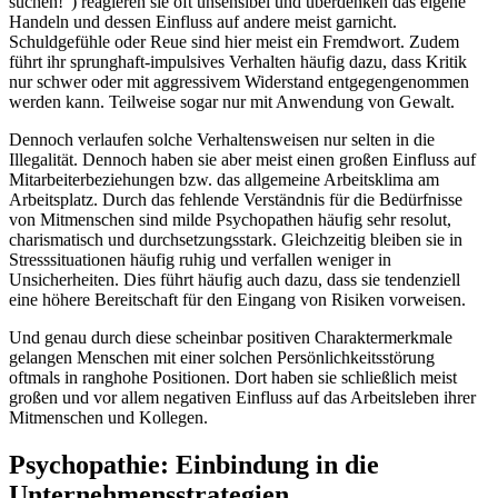
suchen!“) reagieren sie oft unsensibel und überdenken das eigene
Handeln und dessen Einfluss auf andere meist garnicht.
Schuldgefühle oder Reue sind hier meist ein Fremdwort. Zudem
führt ihr sprunghaft-impulsives Verhalten häufig dazu, dass Kritik
nur schwer oder mit aggressivem Widerstand entgegengenommen
werden kann. Teilweise sogar nur mit Anwendung von Gewalt.
Dennoch verlaufen solche Verhaltensweisen nur selten in die
Illegalität. Dennoch haben sie aber meist einen großen Einfluss auf
Mitarbeiterbeziehungen bzw. das allgemeine Arbeitsklima am
Arbeitsplatz. Durch das fehlende Verständnis für die Bedürfnisse
von Mitmenschen sind milde Psychopathen häufig sehr resolut,
charismatisch und durchsetzungsstark. Gleichzeitig bleiben sie in
Stresssituationen häufig ruhig und verfallen weniger in
Unsicherheiten. Dies führt häufig auch dazu, dass sie tendenziell
eine höhere Bereitschaft für den Eingang von Risiken vorweisen.
Und genau durch diese scheinbar positiven Charaktermerkmale
gelangen Menschen mit einer solchen Persönlichkeitsstörung
oftmals in ranghohe Positionen. Dort haben sie schließlich meist
großen und vor allem negativen Einfluss auf das Arbeitsleben ihrer
Mitmenschen und Kollegen.
Psychopathie: Einbindung in die
Unternehmensstrategien