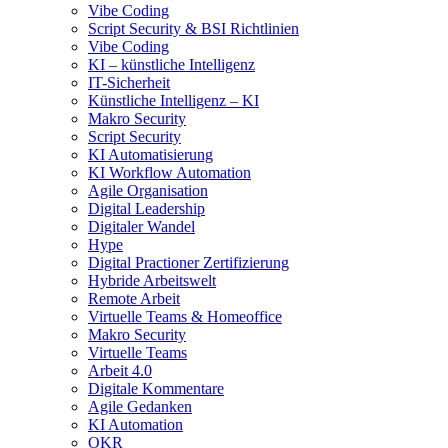
Vibe Coding
Script Security & BSI Richtlinien
Vibe Coding
KI – künstliche Intelligenz
IT-Sicherheit
Künstliche Intelligenz – KI
Makro Security
Script Security
KI Automatisierung
KI Workflow Automation
Agile Organisation
Digital Leadership
Digitaler Wandel
Hype
Digital Practioner Zertifizierung
Hybride Arbeitswelt
Remote Arbeit
Virtuelle Teams & Homeoffice
Makro Security
Virtuelle Teams
Arbeit 4.0
Digitale Kommentare
Agile Gedanken
KI Automation
OKR