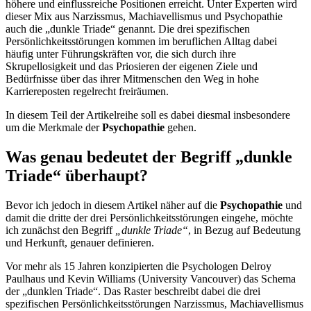
höhere und einflussreiche Positionen erreicht. Unter Experten wird
dieser Mix aus Narzissmus, Machiavellismus und Psychopathie
auch die „dunkle Triade“ genannt. Die drei spezifischen
Persönlichkeitsstörungen kommen im beruflichen Alltag dabei
häufig unter Führungskräften vor, die sich durch ihre
Skrupellosigkeit und das Priosieren der eigenen Ziele und
Bedürfnisse über das ihrer Mitmenschen den Weg in hohe
Karriereposten regelrecht freiräumen.
In diesem Teil der Artikelreihe soll es dabei diesmal insbesondere
um die Merkmale der
Psychopathie
gehen.
Was genau bedeutet der Begriff „dunkle
Triade“ überhaupt?
Bevor ich jedoch in diesem Artikel näher auf die
Psychopathie
und
damit die dritte der drei Persönlichkeitsstörungen eingehe, möchte
ich zunächst den Begriff
„dunkle Triade“
, in Bezug auf Bedeutung
und Herkunft, genauer definieren.
Vor mehr als 15 Jahren konzipierten die Psychologen Delroy
Paulhaus und Kevin Williams (University Vancouver) das Schema
der „dunklen Triade“. Das Raster beschreibt dabei die drei
spezifischen Persönlichkeitsstörungen Narzissmus, Machiavellismus