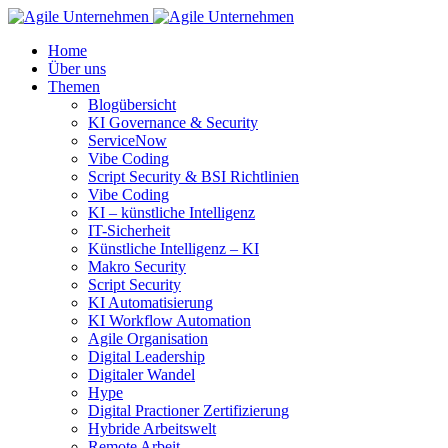
Home
Über uns
Themen
Blogübersicht
KI Governance & Security
ServiceNow
Vibe Coding
Script Security & BSI Richtlinien
Vibe Coding
KI – künstliche Intelligenz
IT-Sicherheit
Künstliche Intelligenz – KI
Makro Security
Script Security
KI Automatisierung
KI Workflow Automation
Agile Organisation
Digital Leadership
Digitaler Wandel
Hype
Digital Practioner Zertifizierung
Hybride Arbeitswelt
Remote Arbeit