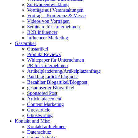
Softwareentwicklung
Vorträge auf Veranstaltungen
Vortrag – Konferenz & Messe
Videos von Vorträgen
Seminare für Unternehmen
B2B Influencer
Influencer Marketing
Gastartikel
Gastartikel
Produkt Reviews
Whitepaper für Unternehmen
PR für Unternehmen
Artikelplatzierung/Artikelplatzanfrage
Paid blog article/ blogpost
Bezahlter Blogartikel/Blogpost
gesponserter Blogartikel
Sponsored Post
Article placement
Content Marketing
Guestarticle
Ghostwriting
Kontakt und Misc
Kontakt aufnehmen
Datenschutz
Umweltschutz