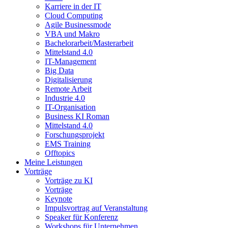
Karriere in der IT
Cloud Computing
Agile Businessmode
VBA und Makro
Bachelorarbeit/Masterarbeit
Mittelstand 4.0
IT-Management
Big Data
Digitalisierung
Remote Arbeit
Industrie 4.0
IT-Organisation
Business KI Roman
Mittelstand 4.0
Forschungsprojekt
EMS Training
Offtopics
Meine Leistungen
Vorträge
Vorträge zu KI
Vorträge
Keynote
Impulsvortrag auf Veranstaltung
Speaker für Konferenz
Workshops für Unternehmen