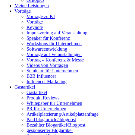
Offtopics
Meine Leistungen
Vorträge
Vorträge zu KI
Vorträge
Keynote
Impulsvortrag auf Veranstaltung
Speaker für Konferenz
Workshops für Unternehmen
Softwareentwicklung
Vorträge auf Veranstaltungen
Vortrag – Konferenz & Messe
Videos von Vorträgen
Seminare für Unternehmen
B2B Influencer
Influencer Marketing
Gastartikel
Gastartikel
Produkt Reviews
Whitepaper für Unternehmen
PR für Unternehmen
Artikelplatzierung/Artikelplatzanfrage
Paid blog article/ blogpost
Bezahlter Blogartikel/Blogpost
gesponserter Blogartikel