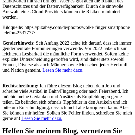
Marktvorteil mit sich bringen. Aber es gibt auch die Risiken des
Datenschutzes und der Datenverfügbarkeit. Durch die sinnvolle
Auswahl eines Cloud Providers können die Risiken minimiert
werden.
Bildquelle: https://pixabay.com/de/photos/wolke-finger-smartphone-
telefon-2537777/
Genderhinweis:
Seit Anfang 2022 achte ich darauf, dass ich immer
genderneutrale Formulierungen verwende. Vor 2022 habe ich zur
leichteren Lesbarkeit die männliche Form verwendet. Sofern keine
explizite Unterscheidung getroffen wird, sind daher stets sowohl
Frauen, Diverse als auch Männer sowie Menschen jeder Herkunft
und Nation gemeint.
Lesen Sie mehr dazu.
Rechtschreibung:
Ich führe diesem Blog neben dem Job und
schreibe viele Artikel in Bahn/Flugzeug oder nach Feierabend. Ich
möchte meine Gedanken und Ansätze als Empfehlungen gerne
teilen. Es befinden sich oftmals Tippfehler in den Artikeln und ich
bitte um Entschuldigung, dass ich nicht alle korrigieren kann. Aber
Sie können mir helfen: Sollten Sie Fehler finden, schreiben Sie mich
gerne an!
Lesen Sie mehr dazu.
Helfen Sie meinem Blog, vernetzen Sie