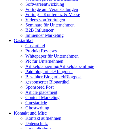
Softwareentwicklung
Vorträge auf Veranstaltungen
Vortrag – Konferenz & Messe
Videos von Vorträgen
Seminare für Unternehmen
B2B Influencer
Influencer Marketing
Gastartikel
Gastartikel
Produkt Reviews
Whitepaper für Unternehmen
PR für Unternehmen
Artikelplatzierung/Artikelplatzanfrage
Paid blog article/ blogpost
Bezahlter Blogartikel/Blogpost
gesponserter Blogartikel
Sponsored Post
Article placement
Content Marketing
Guestarticle
Ghostwriting
Kontakt und Misc
Kontakt aufnehmen
Datenschutz
Umweltschutz