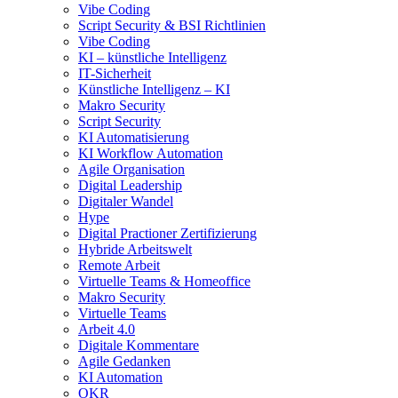
Vibe Coding
Script Security & BSI Richtlinien
Vibe Coding
KI – künstliche Intelligenz
IT-Sicherheit
Künstliche Intelligenz – KI
Makro Security
Script Security
KI Automatisierung
KI Workflow Automation
Agile Organisation
Digital Leadership
Digitaler Wandel
Hype
Digital Practioner Zertifizierung
Hybride Arbeitswelt
Remote Arbeit
Virtuelle Teams & Homeoffice
Makro Security
Virtuelle Teams
Arbeit 4.0
Digitale Kommentare
Agile Gedanken
KI Automation
OKR