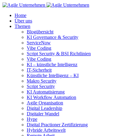
Home
Über uns
Themen
Blogübersicht
KI Governance & Security
ServiceNow
Vibe Coding
Script Security & BSI Richtlinien
Vibe Coding
KI – künstliche Intelligenz
IT-Sicherheit
Künstliche Intelligenz – KI
Makro Security
Script Security
KI Automatisierung
KI Workflow Automation
Agile Organisation
Digital Leadership
Digitaler Wandel
Hype
Digital Practioner Zertifizierung
Hybride Arbeitswelt
Remote Arbeit