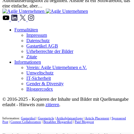
Automatisierungstool zu beginnen. Ansible ist ein Softwaretool, das
eine einfache, aber…
">
Formalitäten
Impressum
Datenschutz
Gastartikel AGB
Urheberrechte der Bilder
Zitate
Informationen
Verein: Agile Unternehmen e.V.
Umweltschutz
IT-Sicherheit
Gender & Diversity
Bloggercodex
© 2016-2025 - Kopieren der Inhalte und Bilder mit Quellenangabe
erlaubt - Hinweis zum
zitieren
.
Information:
Gastartikel
|
Guestarticle
|
Artikelplatzanfrage
|
Article Placement
|
Sponsered
Post
|
Content Collaboration
|
Bezahlter Blogartikel
|
Paid Blogpost