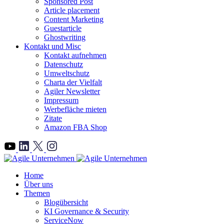
Sponsored Post
Article placement
Content Marketing
Guestarticle
Ghostwriting
Kontakt und Misc
Kontakt aufnehmen
Datenschutz
Umweltschutz
Charta der Vielfalt
Agiler Newsletter
Impressum
Werbefläche mieten
Zitate
Amazon FBA Shop
">
Home
Über uns
Themen
Blogübersicht
KI Governance & Security
ServiceNow