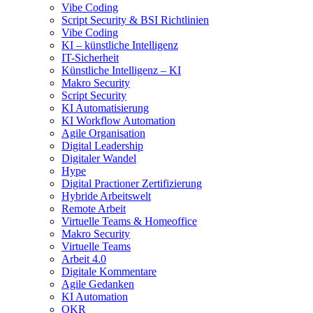
Vibe Coding
Script Security & BSI Richtlinien
Vibe Coding
KI – künstliche Intelligenz
IT-Sicherheit
Künstliche Intelligenz – KI
Makro Security
Script Security
KI Automatisierung
KI Workflow Automation
Agile Organisation
Digital Leadership
Digitaler Wandel
Hype
Digital Practioner Zertifizierung
Hybride Arbeitswelt
Remote Arbeit
Virtuelle Teams & Homeoffice
Makro Security
Virtuelle Teams
Arbeit 4.0
Digitale Kommentare
Agile Gedanken
KI Automation
OKR