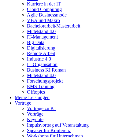
Karriere in der IT
Cloud Computing
Agile Businessmode
VBA und Makro
Bachelorarbeit/Masterarbeit
Mittelstand 4.0
IT-Management
Big Data
Digitalisierung
Remote Arbeit
Industrie 4.0
IT-Organisation
Business KI Roman
Mittelstand 4.0
Forschungsprojekt
EMS Training
Offtopics
Meine Leistungen
Vorträge
Vorträge zu KI
Vorträge
Keynote
Impulsvortrag auf Veranstaltung
Speaker für Konferenz
Workshops für Unternehmen