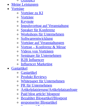
Offtopics
Meine Leistungen
Vorträge
Vorträge zu KI
Vorträge
Keynote
Impulsvortrag auf Veranstaltung
Speaker für Konferenz
Workshops für Unternehmen
Softwareentwicklung
Vorträge auf Veranstaltungen
Vortrag – Konferenz & Messe
Videos von Vorträgen
Seminare für Unternehmen
B2B Influencer
Influencer Marketing
Gastartikel
Gastartikel
Produkt Reviews
Whitepaper für Unternehmen
PR für Unternehmen
Artikelplatzierung/Artikelplatzanfrage
Paid blog article/ blogpost
Bezahlter Blogartikel/Blogpost
gesponserter Blogartikel