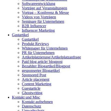
Softwareentwicklung
Vorträge auf Veranstaltungen
Vortrag – Konferenz & Messe
Videos von Vorträgen
Seminare für Unternehmen
B2B Influencer
Influencer Marketing
Gastartikel
Gastartikel
Produkt Reviews
Whitepaper für Unternehmen
PR für Unternehmen
Artikelplatzierung/Artikelplatzanfrage
Paid blog article/ blogpost
Bezahlter Blogartikel/Blogpost
gesponserter Blogartikel
Sponsored Post
Article placement
Content Marketing
Guestarticle
Ghostwriting
Kontakt und Misc
Kontakt aufnehmen
Datenschutz
Umweltschutz