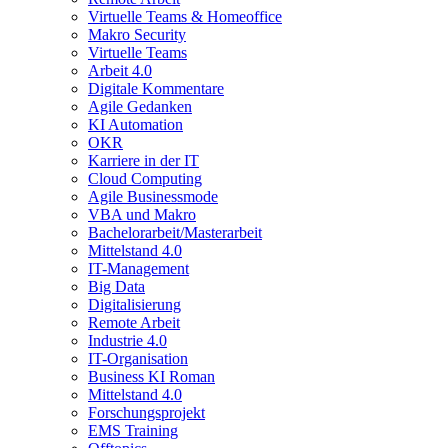
Virtuelle Teams & Homeoffice
Makro Security
Virtuelle Teams
Arbeit 4.0
Digitale Kommentare
Agile Gedanken
KI Automation
OKR
Karriere in der IT
Cloud Computing
Agile Businessmode
VBA und Makro
Bachelorarbeit/Masterarbeit
Mittelstand 4.0
IT-Management
Big Data
Digitalisierung
Remote Arbeit
Industrie 4.0
IT-Organisation
Business KI Roman
Mittelstand 4.0
Forschungsprojekt
EMS Training