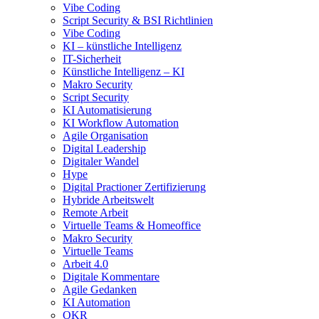
Vibe Coding
Script Security & BSI Richtlinien
Vibe Coding
KI – künstliche Intelligenz
IT-Sicherheit
Künstliche Intelligenz – KI
Makro Security
Script Security
KI Automatisierung
KI Workflow Automation
Agile Organisation
Digital Leadership
Digitaler Wandel
Hype
Digital Practioner Zertifizierung
Hybride Arbeitswelt
Remote Arbeit
Virtuelle Teams & Homeoffice
Makro Security
Virtuelle Teams
Arbeit 4.0
Digitale Kommentare
Agile Gedanken
KI Automation
OKR