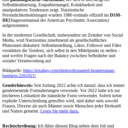
Selbstidealisierung, Empathiemangel, Kränkbarkeit und
manipulativen Tendenzen zeigt. Narzisstische
Persönlichkeitsstörungen wurden 1980 erstmals offiziell im
DSM-
III
(Diagnosemanual der American Psychiatric Association)
aufgenommen.
In der modernen Gesellschaft, insbesondere im Zeitalter von Social
Media, wird Narzissmus zunehmend als gesellschaftliches
Phänomen diskutiert: Selbstdarstellung, Likes, Follower und Filter
verstärken die Tendenz, sich selbst in den Mittelpunkt zu stellen –
und werfen Fragen nach der Balance zwischen Selbstliebe und
sozialer Verantwortung auf.
Bildquelle:
https://pixabay.com/photos/despaired-businessman-
business-2261021/
Genderhinweis:
Seit Anfang 2022 achte ich darauf, dass ich immer
genderneutrale Formulierungen verwende. Vor 2022 habe ich zur
leichteren Lesbarkeit die männliche Form verwendet. Sofern keine
explizite Unterscheidung getroffen wird, sind daher stets sowohl
Frauen, Diverse als auch Männer sowie Menschen jeder Herkunft
und Nation gemeint.
Lesen Sie mehr dazu.
Rechtschreibung:
Ich führe diesem Blog neben dem Job und