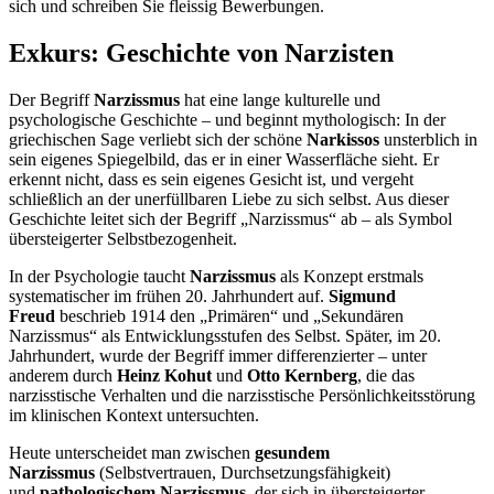
sich und schreiben Sie fleissig Bewerbungen.
Exkurs: Geschichte von Narzisten
Der Begriff
Narzissmus
hat eine lange kulturelle und
psychologische Geschichte – und beginnt mythologisch: In der
griechischen Sage verliebt sich der schöne
Narkissos
unsterblich in
sein eigenes Spiegelbild, das er in einer Wasserfläche sieht. Er
erkennt nicht, dass es sein eigenes Gesicht ist, und vergeht
schließlich an der unerfüllbaren Liebe zu sich selbst. Aus dieser
Geschichte leitet sich der Begriff „Narzissmus“ ab – als Symbol
übersteigerter Selbstbezogenheit.
In der Psychologie taucht
Narzissmus
als Konzept erstmals
systematischer im frühen 20. Jahrhundert auf.
Sigmund
Freud
beschrieb 1914 den „Primären“ und „Sekundären
Narzissmus“ als Entwicklungsstufen des Selbst. Später, im 20.
Jahrhundert, wurde der Begriff immer differenzierter – unter
anderem durch
Heinz Kohut
und
Otto Kernberg
, die das
narzisstische Verhalten und die narzisstische Persönlichkeitsstörung
im klinischen Kontext untersuchten.
Heute unterscheidet man zwischen
gesundem
Narzissmus
(Selbstvertrauen, Durchsetzungsfähigkeit)
und
pathologischem Narzissmus
, der sich in übersteigerter