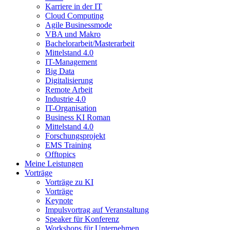
Karriere in der IT
Cloud Computing
Agile Businessmode
VBA und Makro
Bachelorarbeit/Masterarbeit
Mittelstand 4.0
IT-Management
Big Data
Digitalisierung
Remote Arbeit
Industrie 4.0
IT-Organisation
Business KI Roman
Mittelstand 4.0
Forschungsprojekt
EMS Training
Offtopics
Meine Leistungen
Vorträge
Vorträge zu KI
Vorträge
Keynote
Impulsvortrag auf Veranstaltung
Speaker für Konferenz
Workshops für Unternehmen