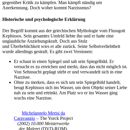
gegenüber Kritik zu kämpfen. Man kämpft ständig um
Anerkennung. Doch woher kommt Narzissmus?
Historische und psychologische Erklärung
Der Begriff kommt aus der griechischen Mythologie vom Flussgott
Kephissos. Sein gesamtes Umfeld liebte ihn und er hatte eine
unglaubliche Anziehungskraft. Doch aus Stolz
und Überheblichkeit wies er alle zurück. Seine Selbstverliebtheit
wurde allerdings gestraft. Es gibt zwei Versionen:
Er schaut in einen Spiegel und sah sein Spiegelbild. Er
versucht es zu erreichen und merkt, dass das nicht möglich ist.
Von Sehnsucht geplagt stirbt er und verwandelt sich in eine
Narzisse.
Ohne zu merken, dass es sich um sein Spiegelbild handelt,
beugt Kephissos sich ins Wasser, um dem Objekt seiner Liebe
nah zu sein und ertrinkt. Am Platz wo er ins Wasser ging
wuchs eine Narzisse.
Michelangelo Merisi da
Caravaggio
– The Yorck Project
(2002)
10.000 Meisterwerke
der Malerei
(DVD-ROM),