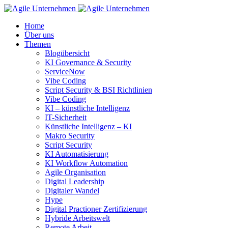
Home
Über uns
Themen
Blogübersicht
KI Governance & Security
ServiceNow
Vibe Coding
Script Security & BSI Richtlinien
Vibe Coding
KI – künstliche Intelligenz
IT-Sicherheit
Künstliche Intelligenz – KI
Makro Security
Script Security
KI Automatisierung
KI Workflow Automation
Agile Organisation
Digital Leadership
Digitaler Wandel
Hype
Digital Practioner Zertifizierung
Hybride Arbeitswelt
Remote Arbeit