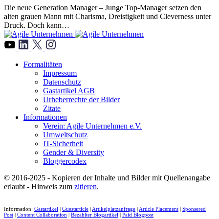
Die neue Generation Manager – Junge Top-Manager setzen den
alten grauen Mann mit Charisma, Dreistigkeit und Cleverness unter
Druck. Doch kann…
">
Formalitäten
Impressum
Datenschutz
Gastartikel AGB
Urheberrechte der Bilder
Zitate
Informationen
Verein: Agile Unternehmen e.V.
Umweltschutz
IT-Sicherheit
Gender & Diversity
Bloggercodex
© 2016-2025 - Kopieren der Inhalte und Bilder mit Quellenangabe
erlaubt - Hinweis zum
zitieren
.
Information:
Gastartikel
|
Guestarticle
|
Artikelplatzanfrage
|
Article Placement
|
Sponsered
Post
|
Content Collaboration
|
Bezahlter Blogartikel
|
Paid Blogpost