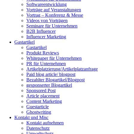
Softwareentwicklung
Vorträge auf Veranstaltungen
Vortrag – Konferenz & Messe
Videos von Vorträgen
Seminare für Unternehmen
B2B Influencer
Influencer Marketing
Gastartikel
Gastartikel
Produkt Reviews
Whitepaper für Unternehmen
PR für Unternehmen
Artikelplatzierung/Artikelplatzanfrage
Paid blog article/ blogpost
Bezahlter Blogartikel/Blogpost
gesponserter Blogartikel
Sponsored Post
Article placement
Content Marketing
Guestarticle
Ghostwriting
Kontakt und Misc
Kontakt aufnehmen
Datenschutz
Umweltschutz