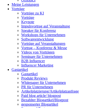
Offtopics
Meine Leistungen
Vorträge
Vorträge zu KI
Vorträge
Keynote
Impulsvortrag auf Veranstaltung
Speaker für Konferenz
Workshops für Unternehmen
Softwareentwicklung
Vorträge auf Veranstaltungen
Vortrag – Konferenz & Messe
Videos von Vorträgen
Seminare für Unternehmen
B2B Influencer
Influencer Marketing
Gastartikel
Gastartikel
Produkt Reviews
Whitepaper für Unternehmen
PR für Unternehmen
Artikelplatzierung/Artikelplatzanfrage
Paid blog article/ blogpost
Bezahlter Blogartikel/Blogpost
gesponserter Blogartikel