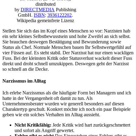
distributed
by
DIRECTMEDIA
Publishing
GmbH.
ISBN
:
3936122202
.
Wikipedia gemeinfreie Lizenz
Stellen Sie sich das im Kopf eines Menschen so vor: Narzisten hab
ein sehr kleines Selbstbewusstsein und hohe Zweifel an sich selbst.
Sie brauchen deswegen Bestätigung und Bewunderung sowie
Status als Chef. Normale Menschen bauen Ihr Selbstwertgefühl auf
vier Füssen auf. Es steht stabil. Der Narzisst hat nur einen wackligen
Fuss. Bei der kleinsten Kritik oder Statusverlust wackelt dieser Fuss
direkt und droht schnell umzukippen. Deswegen geht der Narzisst
so schnell an die Decke.
Narzissmus im Alltag
Ich erlebe Narzissmus als die häufigste Form bei Managern und ich
hatte in der Vergangenheit oft damit zu tun. Als
Unternehmensberater wurden wir generell besonders auf diesen
Charaktertyp geschult. Konkret möchte ich noch ein paar Beispiele
geben wie ein solches Verhalten im Alltag aussieht.
Nicht
Kritikfähig:
Jede Kritik wird hart zurückgeschmettert
und sofort als Angriff gewertet.
Fehler gibt es nicht
Das Eingestehen eines Fehlers gibt es