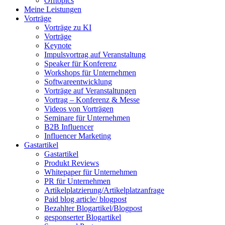
Offtopics
Meine Leistungen
Vorträge
Vorträge zu KI
Vorträge
Keynote
Impulsvortrag auf Veranstaltung
Speaker für Konferenz
Workshops für Unternehmen
Softwareentwicklung
Vorträge auf Veranstaltungen
Vortrag – Konferenz & Messe
Videos von Vorträgen
Seminare für Unternehmen
B2B Influencer
Influencer Marketing
Gastartikel
Gastartikel
Produkt Reviews
Whitepaper für Unternehmen
PR für Unternehmen
Artikelplatzierung/Artikelplatzanfrage
Paid blog article/ blogpost
Bezahlter Blogartikel/Blogpost
gesponserter Blogartikel