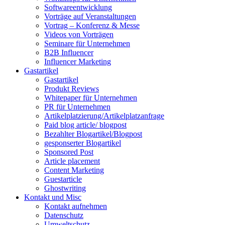
Softwareentwicklung
Vorträge auf Veranstaltungen
Vortrag – Konferenz & Messe
Videos von Vorträgen
Seminare für Unternehmen
B2B Influencer
Influencer Marketing
Gastartikel
Gastartikel
Produkt Reviews
Whitepaper für Unternehmen
PR für Unternehmen
Artikelplatzierung/Artikelplatzanfrage
Paid blog article/ blogpost
Bezahlter Blogartikel/Blogpost
gesponserter Blogartikel
Sponsored Post
Article placement
Content Marketing
Guestarticle
Ghostwriting
Kontakt und Misc
Kontakt aufnehmen
Datenschutz
Umweltschutz