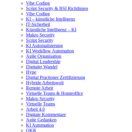
Vibe Coding
Script Security & BSI Richtlinien
Vibe Coding
KI – künstliche Intelligenz
IT-Sicherheit
Künstliche Intelligenz – KI
Makro Security
Script Security
KI Automatisierung
KI Workflow Automation
Agile Organisation
Digital Leadership
Digitaler Wandel
Hype
Digital Practioner Zertifizierung
Hybride Arbeitswelt
Remote Arbeit
Virtuelle Teams & Homeoffice
Makro Security
Virtuelle Teams
Arbeit 4.0
Digitale Kommentare
Agile Gedanken
KI Automation
OKR