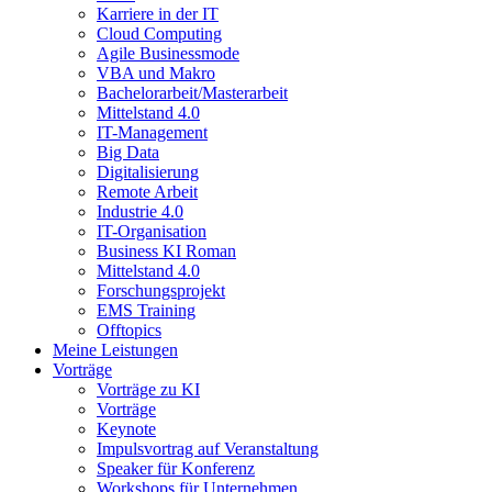
Karriere in der IT
Cloud Computing
Agile Businessmode
VBA und Makro
Bachelorarbeit/Masterarbeit
Mittelstand 4.0
IT-Management
Big Data
Digitalisierung
Remote Arbeit
Industrie 4.0
IT-Organisation
Business KI Roman
Mittelstand 4.0
Forschungsprojekt
EMS Training
Offtopics
Meine Leistungen
Vorträge
Vorträge zu KI
Vorträge
Keynote
Impulsvortrag auf Veranstaltung
Speaker für Konferenz
Workshops für Unternehmen