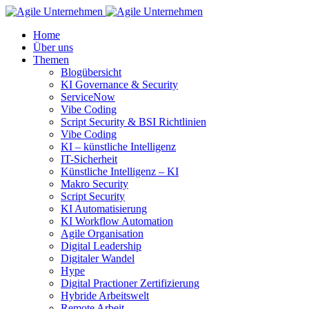
Home
Über uns
Themen
Blogübersicht
KI Governance & Security
ServiceNow
Vibe Coding
Script Security & BSI Richtlinien
Vibe Coding
KI – künstliche Intelligenz
IT-Sicherheit
Künstliche Intelligenz – KI
Makro Security
Script Security
KI Automatisierung
KI Workflow Automation
Agile Organisation
Digital Leadership
Digitaler Wandel
Hype
Digital Practioner Zertifizierung
Hybride Arbeitswelt
Remote Arbeit