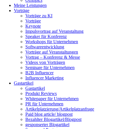
Offtopics
Meine Leistungen
Vorträge
Vorträge zu KI
Vorträge
Keynote
Impulsvortrag auf Veranstaltung
Speaker für Konferenz
Workshops für Unternehmen
Softwareentwicklung
Vorträge auf Veranstaltungen
Vortrag – Konferenz & Messe
Videos von Vorträgen
Seminare für Unternehmen
B2B Influencer
Influencer Marketing
Gastartikel
Gastartikel
Produkt Reviews
Whitepaper für Unternehmen
PR für Unternehmen
Artikelplatzierung/Artikelplatzanfrage
Paid blog article/ blogpost
Bezahlter Blogartikel/Blogpost
gesponserter Blogartikel