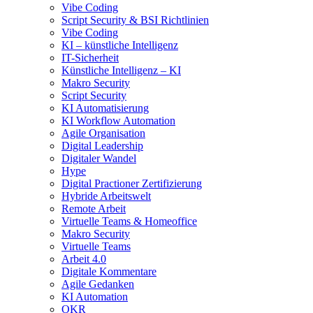
Vibe Coding
Script Security & BSI Richtlinien
Vibe Coding
KI – künstliche Intelligenz
IT-Sicherheit
Künstliche Intelligenz – KI
Makro Security
Script Security
KI Automatisierung
KI Workflow Automation
Agile Organisation
Digital Leadership
Digitaler Wandel
Hype
Digital Practioner Zertifizierung
Hybride Arbeitswelt
Remote Arbeit
Virtuelle Teams & Homeoffice
Makro Security
Virtuelle Teams
Arbeit 4.0
Digitale Kommentare
Agile Gedanken
KI Automation
OKR