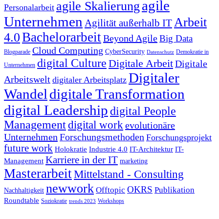
agile
agile Skalierung
Personalarbeit
Unternehmen
Arbeit
Agilität außerhalb IT
Bachelorarbeit
4.0
Beyond Agile
Big Data
Cloud Computing
CyberSecurity
Blogparade
Demokratie in
Datenschutz
digital Culture
Digitale Arbeit
Digitale
Unternehmen
Digitaler
Arbeitswelt
digitaler Arbeitsplatz
Wandel
digitale Transformation
digital Leadership
digital People
Management
digital work
evolutionäre
Unternehmen
Forschungsmethoden
Forschungsprojekt
future work
Holokratie
Industrie 4.0
IT-Architektur
IT-
Karriere in der IT
Management
marketing
Masterarbeit
Mittelstand - Consulting
newwork
OKRS
Offtopic
Publikation
Nachhaltigkeit
Roundtable
Soziokratie
Workshops
trends 2023