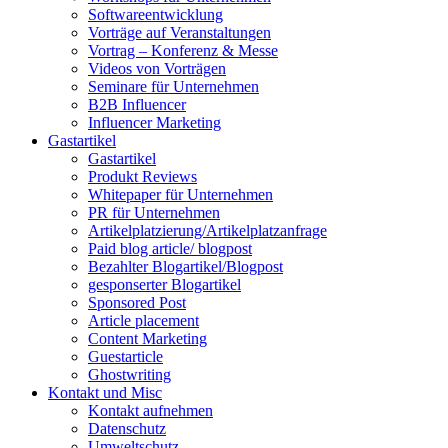
Softwareentwicklung
Vorträge auf Veranstaltungen
Vortrag – Konferenz & Messe
Videos von Vorträgen
Seminare für Unternehmen
B2B Influencer
Influencer Marketing
Gastartikel
Gastartikel
Produkt Reviews
Whitepaper für Unternehmen
PR für Unternehmen
Artikelplatzierung/Artikelplatzanfrage
Paid blog article/ blogpost
Bezahlter Blogartikel/Blogpost
gesponserter Blogartikel
Sponsored Post
Article placement
Content Marketing
Guestarticle
Ghostwriting
Kontakt und Misc
Kontakt aufnehmen
Datenschutz
Umweltschutz