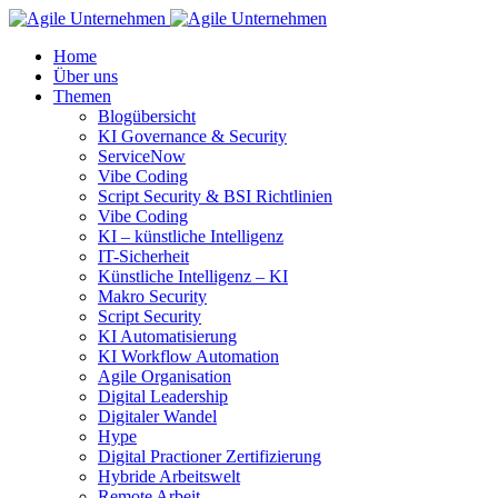
Home
Über uns
Themen
Blogübersicht
KI Governance & Security
ServiceNow
Vibe Coding
Script Security & BSI Richtlinien
Vibe Coding
KI – künstliche Intelligenz
IT-Sicherheit
Künstliche Intelligenz – KI
Makro Security
Script Security
KI Automatisierung
KI Workflow Automation
Agile Organisation
Digital Leadership
Digitaler Wandel
Hype
Digital Practioner Zertifizierung
Hybride Arbeitswelt
Remote Arbeit