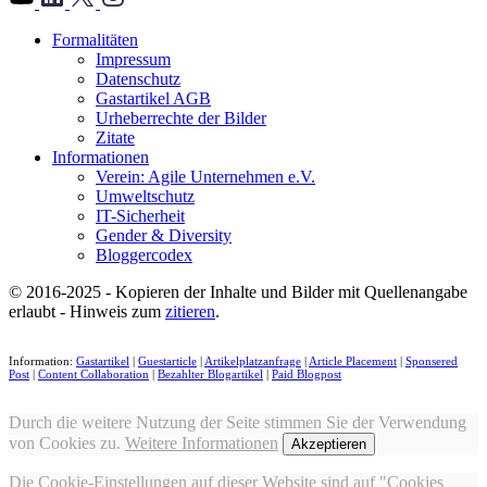
">
Formalitäten
Impressum
Datenschutz
Gastartikel AGB
Urheberrechte der Bilder
Zitate
Informationen
Verein: Agile Unternehmen e.V.
Umweltschutz
IT-Sicherheit
Gender & Diversity
Bloggercodex
© 2016-2025 - Kopieren der Inhalte und Bilder mit Quellenangabe
erlaubt - Hinweis zum
zitieren
.
Information:
Gastartikel
|
Guestarticle
|
Artikelplatzanfrage
|
Article Placement
|
Sponsered
Post
|
Content Collaboration
|
Bezahlter Blogartikel
|
Paid Blogpost
Durch die weitere Nutzung der Seite stimmen Sie der Verwendung
von Cookies zu.
Weitere Informationen
Akzeptieren
Die Cookie-Einstellungen auf dieser Website sind auf "Cookies