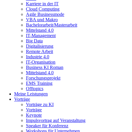
Karriere in der IT
Cloud Computing
Agile Businessmode
VBA und Makro
Bachelorarbeit/Masterarbeit
Mittelstand 4.0
IT-Management
Big Data
Digitalisierung
Remote Arbeit
Industrie 4.0
IT-Organisation
Business KI Roman
Mittelstand 4.0
Forschungsprojekt
EMS Training
Offtopics
Meine Leistungen
Vorträge
Vorträge zu KI
Vorträge
Keynote
Impulsvortrag auf Veranstaltung
Speaker für Konferenz
Workshops für Unternehmen