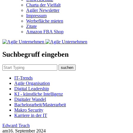
Charta der Vielfalt
Agiler Newsletter
Impressum
Werbefläche mieten
Zitate
Amazon FBA Shop
Suchbegruff eingeben
suchen
IT-Trends
Agile Organisation
Digital Leadership
KI - künstliche Intelligenz
Digitaler Wandel
Bachelorarbeit/Masterarbeit
Makro Security
Karriere in der IT
Edward Teach
am
16. September 2024