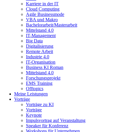
Karriere in der IT
Cloud Computing
Agile Businessmode
VBA und Makro
Bachelorarbeit/Masterarbeit
Mittelstand 4.0
IT-Management
Big Data
Digitalisierung
Remote Arbeit
Industrie 4.0
IT-Organisation
Business KI Roman
Mittelstand 4.0
Forschungsprojekt
EMS Training
Offtopics
Meine Leistungen
Vorträge
Vorträge zu KI
Vorträge
Keynote
Impulsvortrag auf Veranstaltung
Speaker für Konferenz
Workshops für Unternehmen