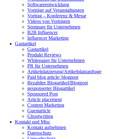
Softwareentwicklung
Vorträge auf Veranstaltungen
Vortrag – Konferenz & Messe
Videos von Vorträgen
Seminare für Unternehmen
B2B Influencer
Influencer Marketing
Gastartikel
Gastartikel
Produkt Reviews
Whitepaper für Unternehmen
PR für Unternehmen
Artikelplatzierung/Artikelplatzanfrage
Paid blog article/ blogpost
Bezahlter Blogartikel/Blogpost
gesponserter Blogartikel
Sponsored Post
Article placement
Content Marketing
Guestarticle
Ghostwriting
Kontakt und Misc
Kontakt aufnehmen
Datenschutz
Umweltschutz