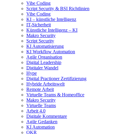
Vibe Coding
Script Security & BSI Richtlinien
Vibe Coding
KI – künstliche Intelligenz
IT-Sicherheit
Künstliche Intelligenz – KI
Makro Security
Script Security
KI Automatisierung
KI Workflow Automation
Agile Organisation
Digital Leadership
Digitaler Wandel
Hype
Digital Practioner Zertifizierung
Hybride Arbeitswelt
Remote Arbeit
Virtuelle Teams & Homeoffice
Makro Security
Virtuelle Teams
Arbeit 4.0
Digitale Kommentare
Agile Gedanken
KI Automation
OKR