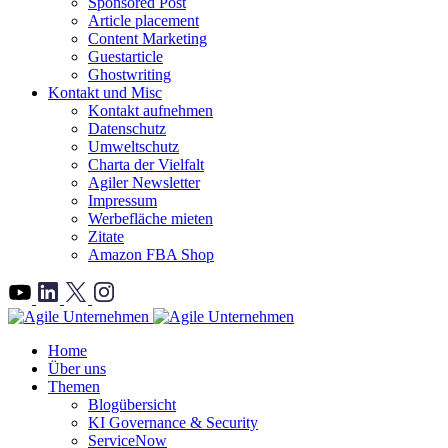
Sponsored Post
Article placement
Content Marketing
Guestarticle
Ghostwriting
Kontakt und Misc
Kontakt aufnehmen
Datenschutz
Umweltschutz
Charta der Vielfalt
Agiler Newsletter
Impressum
Werbefläche mieten
Zitate
Amazon FBA Shop
">
Home
Über uns
Themen
Blogübersicht
KI Governance & Security
ServiceNow