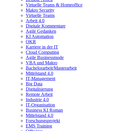
Virtuelle Teams & Homeoffice
Makro Security
Virtuelle Teams
Arbeit 4.0
Digitale Kommentare
Agile Gedanken
KI Automation
OKR
Karriere in der IT
Cloud Computing
Agile Businessmode
VBA und Makro
Bachelorarbeit/Masterarbeit
Mittelstand 4.0
IT-Management
Big Data
Digitalisierung
Remote Arbeit
Industrie 4.0
IT-Organisation
Business KI Roman
Mittelstand 4.0
Forschungsprojekt
EMS Training