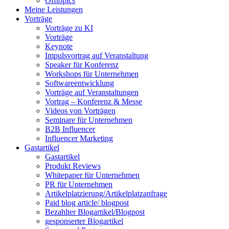
Offtopics
Meine Leistungen
Vorträge
Vorträge zu KI
Vorträge
Keynote
Impulsvortrag auf Veranstaltung
Speaker für Konferenz
Workshops für Unternehmen
Softwareentwicklung
Vorträge auf Veranstaltungen
Vortrag – Konferenz & Messe
Videos von Vorträgen
Seminare für Unternehmen
B2B Influencer
Influencer Marketing
Gastartikel
Gastartikel
Produkt Reviews
Whitepaper für Unternehmen
PR für Unternehmen
Artikelplatzierung/Artikelplatzanfrage
Paid blog article/ blogpost
Bezahlter Blogartikel/Blogpost
gesponserter Blogartikel