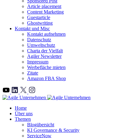
Sponsored Post
Article placement
Content Marketing
Guestarticle
Ghostwriting
Kontakt und Misc
Kontakt aufnehmen
Datenschutz
Umweltschutz
Charta der Vielfalt
Agiler Newsletter
Impressum
Werbefläche mieten
Zitate
Amazon FBA Shop
">
Home
Über uns
Themen
Blogübersicht
KI Governance & Security
ServiceNow