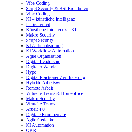
Vibe Coding
Script Security & BSI Richtlinien
Vibe Coding
KI – künstliche Intelligenz
IT-Sicherheit
Künstliche Intelligenz – KI
Makro Security
Script Security
KI Automatisierung
KI Workflow Automation
Agile Organisation
Digital Leadership
Digitaler Wandel
Hype
Digital Practioner Zertifizierung
Hybride Arbeitswelt
Remote Arbeit
Virtuelle Teams & Homeoffice
Makro Security
Virtuelle Teams
Arbeit 4.0
Digitale Kommentare
Agile Gedanken
KI Automation
OKR