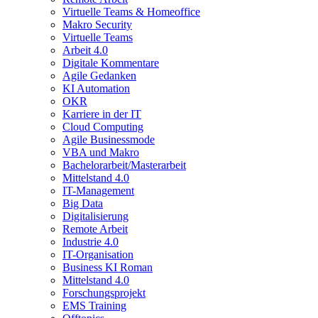
Virtuelle Teams & Homeoffice
Makro Security
Virtuelle Teams
Arbeit 4.0
Digitale Kommentare
Agile Gedanken
KI Automation
OKR
Karriere in der IT
Cloud Computing
Agile Businessmode
VBA und Makro
Bachelorarbeit/Masterarbeit
Mittelstand 4.0
IT-Management
Big Data
Digitalisierung
Remote Arbeit
Industrie 4.0
IT-Organisation
Business KI Roman
Mittelstand 4.0
Forschungsprojekt
EMS Training