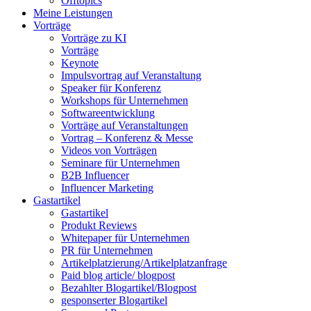
Offtopics
Meine Leistungen
Vorträge
Vorträge zu KI
Vorträge
Keynote
Impulsvortrag auf Veranstaltung
Speaker für Konferenz
Workshops für Unternehmen
Softwareentwicklung
Vorträge auf Veranstaltungen
Vortrag – Konferenz & Messe
Videos von Vorträgen
Seminare für Unternehmen
B2B Influencer
Influencer Marketing
Gastartikel
Gastartikel
Produkt Reviews
Whitepaper für Unternehmen
PR für Unternehmen
Artikelplatzierung/Artikelplatzanfrage
Paid blog article/ blogpost
Bezahlter Blogartikel/Blogpost
gesponserter Blogartikel