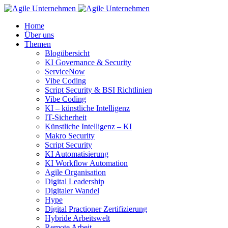
Home
Über uns
Themen
Blogübersicht
KI Governance & Security
ServiceNow
Vibe Coding
Script Security & BSI Richtlinien
Vibe Coding
KI – künstliche Intelligenz
IT-Sicherheit
Künstliche Intelligenz – KI
Makro Security
Script Security
KI Automatisierung
KI Workflow Automation
Agile Organisation
Digital Leadership
Digitaler Wandel
Hype
Digital Practioner Zertifizierung
Hybride Arbeitswelt
Remote Arbeit