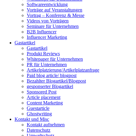
Softwareentwicklung
Vorträge auf Veranstaltungen
Vortrag – Konferenz & Messe
Videos von Vorträgen
Seminare für Unternehmen
B2B Influencer
Influencer Marketing
Gastartikel
Gastartikel
Produkt Reviews
Whitepaper für Unternehmen
PR für Unternehmen
Artikelplatzierung/Artikelplatzanfrage
Paid blog article/ blogpost
Bezahlter Blogartikel/Blogpost
gesponserter Blogartikel
Sponsored Post
Article placement
Content Marketing
Guestarticle
Ghostwriting
Kontakt und Misc
Kontakt aufnehmen
Datenschutz
Umweltschutz