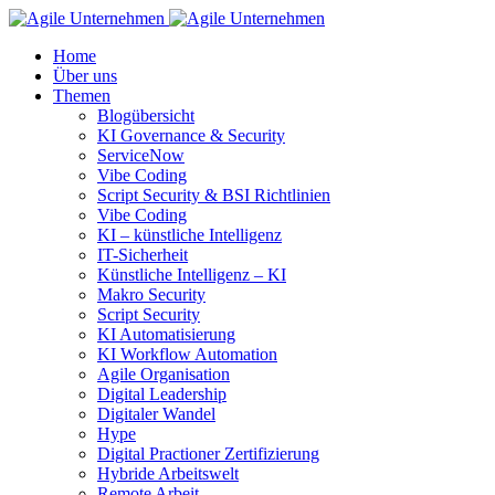
Home
Über uns
Themen
Blogübersicht
KI Governance & Security
ServiceNow
Vibe Coding
Script Security & BSI Richtlinien
Vibe Coding
KI – künstliche Intelligenz
IT-Sicherheit
Künstliche Intelligenz – KI
Makro Security
Script Security
KI Automatisierung
KI Workflow Automation
Agile Organisation
Digital Leadership
Digitaler Wandel
Hype
Digital Practioner Zertifizierung
Hybride Arbeitswelt
Remote Arbeit