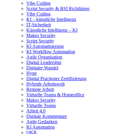
Vibe Coding
Script Security & BSI Richtlinien
Vibe Coding
KI – künstliche Intelligenz
IT-Sicherheit
Künstliche Intelligenz – KI
Makro Security
Script Security
KI Automatisierung
KI Workflow Automation
Agile Organisation
Digital Leadership
Digitaler Wandel
Hype
Digital Practioner Zertifizierung
Hybride Arbeitswelt
Remote Arbeit
Virtuelle Teams & Homeoffice
Makro Security
Virtuelle Teams
Arbeit 4.0
Digitale Kommentare
Agile Gedanken
KI Automation
OKR