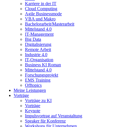
Karriere in der IT
Cloud Computing
Agile Businessmode
VBA und Makro
Bachelorarbeit/Masterarbeit
Mittelstand 4.0
IT-Management
Big Data
Digitalisierung
Remote Arbeit
Industrie 4.0
IT-Organisation
Business KI Roman
Mittelstand 4.0
Forschungsprojekt
EMS Training
Offtopics
Meine Leistungen
Vorträge
Vorträge zu KI
Vorträge
Keynote
Impulsvortrag auf Veranstaltung
Speaker für Konferenz
Workshops für Unternehmen