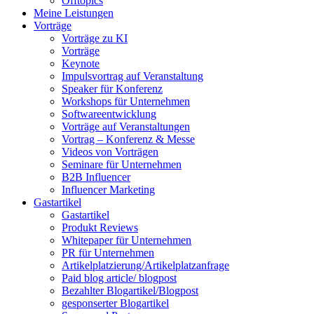
Offtopics
Meine Leistungen
Vorträge
Vorträge zu KI
Vorträge
Keynote
Impulsvortrag auf Veranstaltung
Speaker für Konferenz
Workshops für Unternehmen
Softwareentwicklung
Vorträge auf Veranstaltungen
Vortrag – Konferenz & Messe
Videos von Vorträgen
Seminare für Unternehmen
B2B Influencer
Influencer Marketing
Gastartikel
Gastartikel
Produkt Reviews
Whitepaper für Unternehmen
PR für Unternehmen
Artikelplatzierung/Artikelplatzanfrage
Paid blog article/ blogpost
Bezahlter Blogartikel/Blogpost
gesponserter Blogartikel