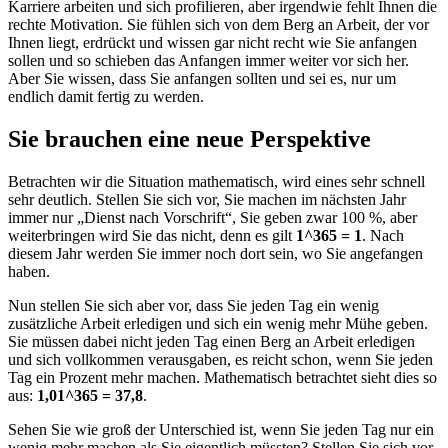
Karriere arbeiten und sich profilieren, aber irgendwie fehlt Ihnen die
rechte Motivation. Sie fühlen sich von dem Berg an Arbeit, der vor
Ihnen liegt, erdrückt und wissen gar nicht recht wie Sie anfangen
sollen und so schieben das Anfangen immer weiter vor sich her.
Aber Sie wissen, dass Sie anfangen sollten und sei es, nur um
endlich damit fertig zu werden.
Sie brauchen eine neue Perspektive
Betrachten wir die Situation mathematisch, wird eines sehr schnell
sehr deutlich. Stellen Sie sich vor, Sie machen im nächsten Jahr
immer nur „Dienst nach Vorschrift“, Sie geben zwar 100 %, aber
weiterbringen wird Sie das nicht, denn es gilt
1^365 = 1
. Nach
diesem Jahr werden Sie immer noch dort sein, wo Sie angefangen
haben.
Nun stellen Sie sich aber vor, dass Sie jeden Tag ein wenig
zusätzliche Arbeit erledigen und sich ein wenig mehr Mühe geben.
Sie müssen dabei nicht jeden Tag einen Berg an Arbeit erledigen
und sich vollkommen verausgaben, es reicht schon, wenn Sie jeden
Tag ein Prozent mehr machen. Mathematisch betrachtet sieht dies so
aus:
1,01^365 = 37,8
.
Sehen Sie wie groß der Unterschied ist, wenn Sie jeden Tag nur ein
wenig mehr machen als Sie eigentlich müssten? Stellen Sie sich vor,