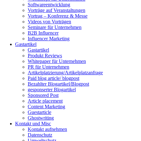
Softwareentwicklung
Vorträge auf Veranstaltungen
Vortrag – Konferenz & Messe
Videos von Vorträgen
Seminare für Unternehmen
B2B Influencer
Influencer Marketing
Gastartikel
Gastartikel
Produkt Reviews
Whitepaper für Unternehmen
PR für Unternehmen
Artikelplatzierung/Artikelplatzanfrage
Paid blog article/ blogpost
Bezahlter Blogartikel/Blogpost
gesponserter Blogartikel
Sponsored Post
Article placement
Content Marketing
Guestarticle
Ghostwriting
Kontakt und Misc
Kontakt aufnehmen
Datenschutz
Umweltschutz