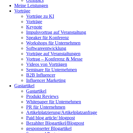
Offtopics
Meine Leistungen
Vorträge
Vorträge zu KI
Vorträge
Keynote
Impulsvortrag auf Veranstaltung
Speaker für Konferenz
Workshops für Unternehmen
Softwareentwicklung
Vorträge auf Veranstaltungen
Vortrag – Konferenz & Messe
Videos von Vorträgen
Seminare für Unternehmen
B2B Influencer
Influencer Marketing
Gastartikel
Gastartikel
Produkt Reviews
Whitepaper für Unternehmen
PR für Unternehmen
Artikelplatzierung/Artikelplatzanfrage
Paid blog article/ blogpost
Bezahlter Blogartikel/Blogpost
gesponserter Blogartikel