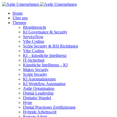
Home
Über uns
Themen
Blogübersicht
KI Governance & Security
ServiceNow
Vibe Coding
Script Security & BSI Richtlinien
Vibe Coding
KI – künstliche Intelligenz
IT-Sicherheit
Künstliche Intelligenz – KI
Makro Security
Script Security
KI Automatisierung
KI Workflow Automation
Agile Organisation
Digital Leadership
Digitaler Wandel
Hype
Digital Practioner Zertifizierung
Hybride Arbeitswelt
Remote Arbeit