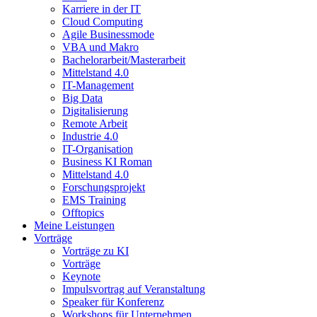
Karriere in der IT
Cloud Computing
Agile Businessmode
VBA und Makro
Bachelorarbeit/Masterarbeit
Mittelstand 4.0
IT-Management
Big Data
Digitalisierung
Remote Arbeit
Industrie 4.0
IT-Organisation
Business KI Roman
Mittelstand 4.0
Forschungsprojekt
EMS Training
Offtopics
Meine Leistungen
Vorträge
Vorträge zu KI
Vorträge
Keynote
Impulsvortrag auf Veranstaltung
Speaker für Konferenz
Workshops für Unternehmen