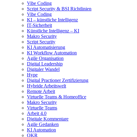
Vibe Coding
Script Security & BSI Richtlinien
Vibe Coding
KI – künstliche Intelligenz
IT-Sicherheit
Künstliche Intelligenz – KI
Makro Security
Script Security
KI Automatisierung
KI Workflow Automation
Agile Organisation
Digital Leadership
Digitaler Wandel
Hype
Digital Practioner Zertifizierung
Hybride Arbeitswelt
Remote Arbeit
Virtuelle Teams & Homeoffice
Makro Security
Virtuelle Teams
Arbeit 4.0
Digitale Kommentare
Agile Gedanken
KI Automation
OKR