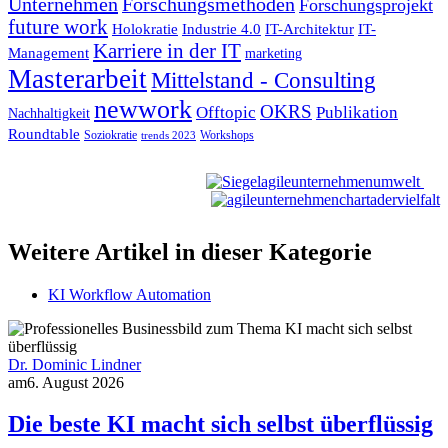
Unternehmen
Forschungsmethoden
Forschungsprojekt
future work
Holokratie
Industrie 4.0
IT-Architektur
IT-
Karriere in der IT
Management
marketing
Masterarbeit
Mittelstand - Consulting
newwork
OKRS
Offtopic
Publikation
Nachhaltigkeit
Roundtable
Soziokratie
Workshops
trends 2023
Weitere Artikel in dieser Kategorie
KI Workflow Automation
Dr. Dominic Lindner
am
6. August 2026
Die beste KI macht sich selbst überflüssig