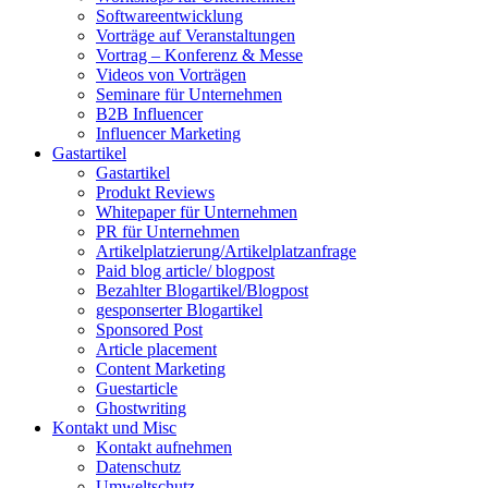
Softwareentwicklung
Vorträge auf Veranstaltungen
Vortrag – Konferenz & Messe
Videos von Vorträgen
Seminare für Unternehmen
B2B Influencer
Influencer Marketing
Gastartikel
Gastartikel
Produkt Reviews
Whitepaper für Unternehmen
PR für Unternehmen
Artikelplatzierung/Artikelplatzanfrage
Paid blog article/ blogpost
Bezahlter Blogartikel/Blogpost
gesponserter Blogartikel
Sponsored Post
Article placement
Content Marketing
Guestarticle
Ghostwriting
Kontakt und Misc
Kontakt aufnehmen
Datenschutz
Umweltschutz