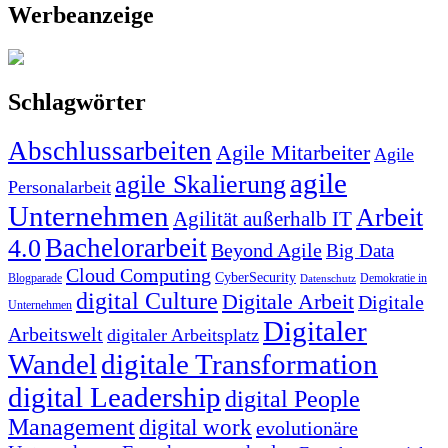
Werbeanzeige
Schlagwörter
Abschlussarbeiten
Agile Mitarbeiter
Agile
agile
agile Skalierung
Personalarbeit
Unternehmen
Arbeit
Agilität außerhalb IT
Bachelorarbeit
4.0
Beyond Agile
Big Data
Cloud Computing
CyberSecurity
Blogparade
Demokratie in
Datenschutz
digital Culture
Digitale Arbeit
Digitale
Unternehmen
Digitaler
Arbeitswelt
digitaler Arbeitsplatz
Wandel
digitale Transformation
digital Leadership
digital People
Management
digital work
evolutionäre