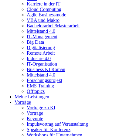
Karriere in der IT
Cloud Computing
Agile Businessmode
VBA und Makro
Bachelorarbeit/Masterarbeit
Mittelstand 4.0
IT-Management
Big Data
Digitalisierung
Remote Arbeit
Industrie 4.0
IT-Organisation
Business KI Roman
Mittelstand 4.0
Forschungsprojekt
EMS Training
Offtopics
Meine Leistungen
Vorträge
Vorträge zu KI
Vorträge
Keynote
Impulsvortrag auf Veranstaltung
Speaker für Konferenz
Workshops für Unternehmen