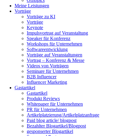
Offtopics
Meine Leistungen
Vorträge
Vorträge zu KI
Vorträge
Keynote
Impulsvortrag auf Veranstaltung
Speaker für Konferenz
Workshops für Unternehmen
Softwareentwicklung
Vorträge auf Veranstaltungen
Vortrag – Konferenz & Messe
Videos von Vorträgen
Seminare für Unternehmen
B2B Influencer
Influencer Marketing
Gastartikel
Gastartikel
Produkt Reviews
Whitepaper für Unternehmen
PR für Unternehmen
Artikelplatzierung/Artikelplatzanfrage
Paid blog article/ blogpost
Bezahlter Blogartikel/Blogpost
gesponserter Blogartikel