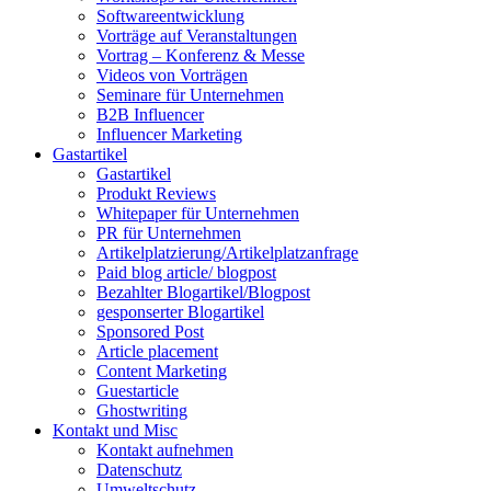
Softwareentwicklung
Vorträge auf Veranstaltungen
Vortrag – Konferenz & Messe
Videos von Vorträgen
Seminare für Unternehmen
B2B Influencer
Influencer Marketing
Gastartikel
Gastartikel
Produkt Reviews
Whitepaper für Unternehmen
PR für Unternehmen
Artikelplatzierung/Artikelplatzanfrage
Paid blog article/ blogpost
Bezahlter Blogartikel/Blogpost
gesponserter Blogartikel
Sponsored Post
Article placement
Content Marketing
Guestarticle
Ghostwriting
Kontakt und Misc
Kontakt aufnehmen
Datenschutz
Umweltschutz