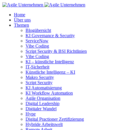
Home
Über uns
Themen
Blogübersicht
KI Governance & Security
ServiceNow
Vibe Coding
Script Security & BSI Richtlinien
Vibe Coding
KI – künstliche Intelligenz
IT-Sicherheit
Künstliche Intelligenz – KI
Makro Security
Script Security
KI Automatisierung
KI Workflow Automation
Agile Organisation
Digital Leadership
Digitaler Wandel
Hype
Digital Practioner Zertifizierung
Hybride Arbeitswelt
Remote Arbeit