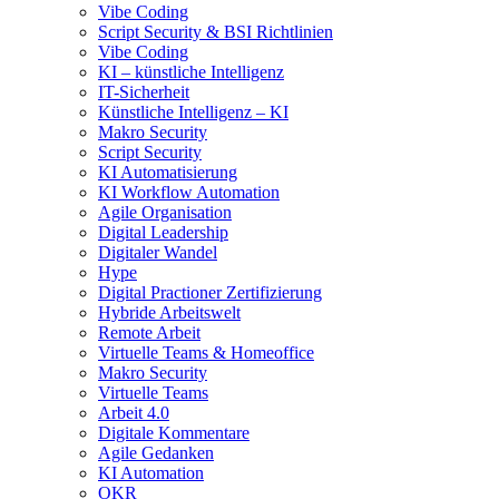
Vibe Coding
Script Security & BSI Richtlinien
Vibe Coding
KI – künstliche Intelligenz
IT-Sicherheit
Künstliche Intelligenz – KI
Makro Security
Script Security
KI Automatisierung
KI Workflow Automation
Agile Organisation
Digital Leadership
Digitaler Wandel
Hype
Digital Practioner Zertifizierung
Hybride Arbeitswelt
Remote Arbeit
Virtuelle Teams & Homeoffice
Makro Security
Virtuelle Teams
Arbeit 4.0
Digitale Kommentare
Agile Gedanken
KI Automation
OKR