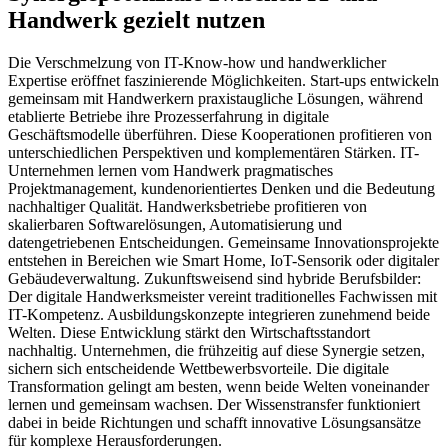
Handwerk gezielt nutzen
Die Verschmelzung von IT-Know-how und handwerklicher
Expertise eröffnet faszinierende Möglichkeiten. Start-ups entwickeln
gemeinsam mit Handwerkern praxistaugliche Lösungen, während
etablierte Betriebe ihre Prozesserfahrung in digitale
Geschäftsmodelle überführen. Diese Kooperationen profitieren von
unterschiedlichen Perspektiven und komplementären Stärken. IT-
Unternehmen lernen vom Handwerk pragmatisches
Projektmanagement, kundenorientiertes Denken und die Bedeutung
nachhaltiger Qualität. Handwerksbetriebe profitieren von
skalierbaren Softwarelösungen, Automatisierung und
datengetriebenen Entscheidungen. Gemeinsame Innovationsprojekte
entstehen in Bereichen wie Smart Home, IoT-Sensorik oder digitaler
Gebäudeverwaltung. Zukunftsweisend sind hybride Berufsbilder:
Der digitale Handwerksmeister vereint traditionelles Fachwissen mit
IT-Kompetenz. Ausbildungskonzepte integrieren zunehmend beide
Welten. Diese Entwicklung stärkt den Wirtschaftsstandort
nachhaltig. Unternehmen, die frühzeitig auf diese Synergie setzen,
sichern sich entscheidende Wettbewerbsvorteile. Die digitale
Transformation gelingt am besten, wenn beide Welten voneinander
lernen und gemeinsam wachsen. Der Wissenstransfer funktioniert
dabei in beide Richtungen und schafft innovative Lösungsansätze
für komplexe Herausforderungen.