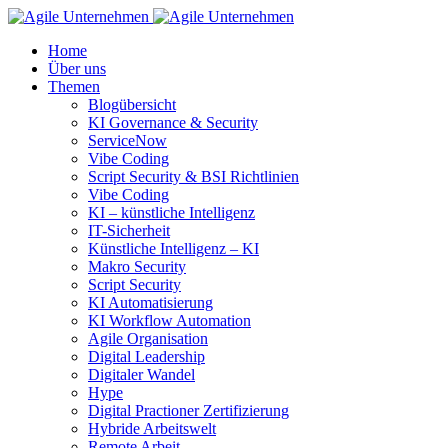
Home
Über uns
Themen
Blogübersicht
KI Governance & Security
ServiceNow
Vibe Coding
Script Security & BSI Richtlinien
Vibe Coding
KI – künstliche Intelligenz
IT-Sicherheit
Künstliche Intelligenz – KI
Makro Security
Script Security
KI Automatisierung
KI Workflow Automation
Agile Organisation
Digital Leadership
Digitaler Wandel
Hype
Digital Practioner Zertifizierung
Hybride Arbeitswelt
Remote Arbeit