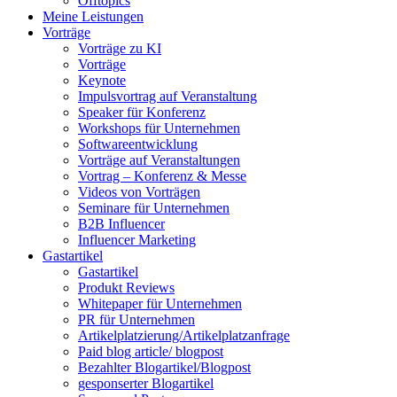
Offtopics
Meine Leistungen
Vorträge
Vorträge zu KI
Vorträge
Keynote
Impulsvortrag auf Veranstaltung
Speaker für Konferenz
Workshops für Unternehmen
Softwareentwicklung
Vorträge auf Veranstaltungen
Vortrag – Konferenz & Messe
Videos von Vorträgen
Seminare für Unternehmen
B2B Influencer
Influencer Marketing
Gastartikel
Gastartikel
Produkt Reviews
Whitepaper für Unternehmen
PR für Unternehmen
Artikelplatzierung/Artikelplatzanfrage
Paid blog article/ blogpost
Bezahlter Blogartikel/Blogpost
gesponserter Blogartikel