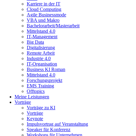
Karriere in der IT
Cloud Computing
Agile Businessmode
VBA und Makro
Bachelorarbeit/Masterarbeit
Mittelstand 4.0
IT-Management
Big Data
Digitalisierung
Remote Arbeit
Industrie 4.0
IT-Organisation
Business KI Roman
Mittelstand 4.0
Forschungsprojekt
EMS Training
Offtopics
Meine Leistungen
Vorträge
Vorträge zu KI
Vorträge
Keynote
Impulsvortrag auf Veranstaltung
Speaker für Konferenz
Workshops für Unternehmen