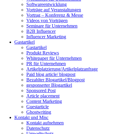
Softwareentwicklung
Vorträge auf Veranstaltungen
Vortrag – Konferenz & Messe
Videos von Vorträgen
Seminare für Unternehmen
B2B Influencer
Influencer Marketing
Gastartikel
Gastartikel
Produkt Reviews
Whitepaper für Unternehmen
PR für Unternehmen
Artikelplatzierung/Artikelplatzanfrage
Paid blog article/ blogpost
Bezahlter Blogartikel/Blogpost
gesponserter Blogartikel
Sponsored Post
Article placement
Content Marketing
Guestarticle
Ghostwriting
Kontakt und Misc
Kontakt aufnehmen
Datenschutz
Umweltschutz