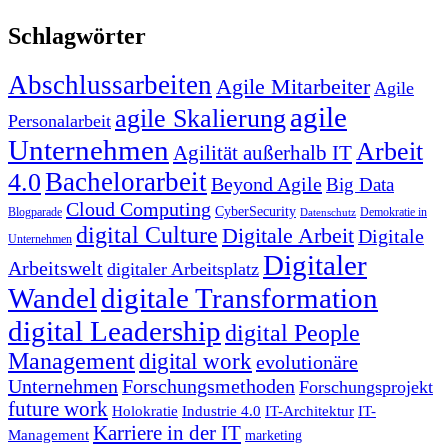
Schlagwörter
Abschlussarbeiten
Agile Mitarbeiter
Agile
agile
agile Skalierung
Personalarbeit
Unternehmen
Arbeit
Agilität außerhalb IT
Bachelorarbeit
4.0
Beyond Agile
Big Data
Cloud Computing
CyberSecurity
Blogparade
Demokratie in
Datenschutz
digital Culture
Digitale Arbeit
Digitale
Unternehmen
Digitaler
Arbeitswelt
digitaler Arbeitsplatz
Wandel
digitale Transformation
digital Leadership
digital People
Management
digital work
evolutionäre
Unternehmen
Forschungsmethoden
Forschungsprojekt
future work
Holokratie
Industrie 4.0
IT-Architektur
IT-
Karriere in der IT
Management
marketing