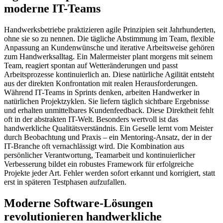
moderne IT-Teams
Handwerksbetriebe praktizieren agile Prinzipien seit Jahrhunderten,
ohne sie so zu nennen. Die tägliche Abstimmung im Team, flexible
Anpassung an Kundenwünsche und iterative Arbeitsweise gehören
zum Handwerksalltag. Ein Malermeister plant morgens mit seinem
Team, reagiert spontan auf Wetteränderungen und passt
Arbeitsprozesse kontinuierlich an. Diese natürliche Agilität entsteht
aus der direkten Konfrontation mit realen Herausforderungen.
Während IT-Teams in Sprints denken, arbeiten Handwerker in
natürlichen Projektzyklen. Sie liefern täglich sichtbare Ergebnisse
und erhalten unmittelbares Kundenfeedback. Diese Direktheit fehlt
oft in der abstrakten IT-Welt. Besonders wertvoll ist das
handwerkliche Qualitätsverständnis. Ein Geselle lernt vom Meister
durch Beobachtung und Praxis – ein Mentoring-Ansatz, der in der
IT-Branche oft vernachlässigt wird. Die Kombination aus
persönlicher Verantwortung, Teamarbeit und kontinuierlicher
Verbesserung bildet ein robustes Framework für erfolgreiche
Projekte jeder Art. Fehler werden sofort erkannt und korrigiert, statt
erst in späteren Testphasen aufzufallen.
Moderne Software-Lösungen
revolutionieren handwerkliche