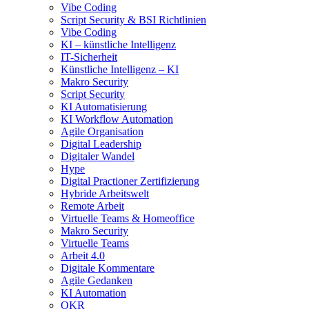
Vibe Coding
Script Security & BSI Richtlinien
Vibe Coding
KI – künstliche Intelligenz
IT-Sicherheit
Künstliche Intelligenz – KI
Makro Security
Script Security
KI Automatisierung
KI Workflow Automation
Agile Organisation
Digital Leadership
Digitaler Wandel
Hype
Digital Practioner Zertifizierung
Hybride Arbeitswelt
Remote Arbeit
Virtuelle Teams & Homeoffice
Makro Security
Virtuelle Teams
Arbeit 4.0
Digitale Kommentare
Agile Gedanken
KI Automation
OKR