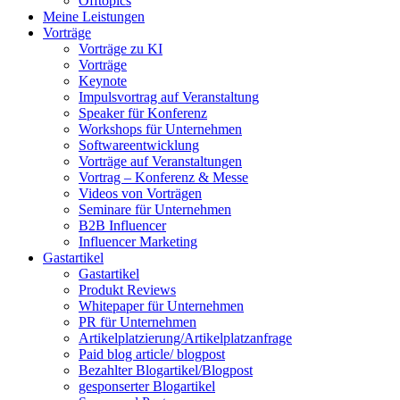
Offtopics
Meine Leistungen
Vorträge
Vorträge zu KI
Vorträge
Keynote
Impulsvortrag auf Veranstaltung
Speaker für Konferenz
Workshops für Unternehmen
Softwareentwicklung
Vorträge auf Veranstaltungen
Vortrag – Konferenz & Messe
Videos von Vorträgen
Seminare für Unternehmen
B2B Influencer
Influencer Marketing
Gastartikel
Gastartikel
Produkt Reviews
Whitepaper für Unternehmen
PR für Unternehmen
Artikelplatzierung/Artikelplatzanfrage
Paid blog article/ blogpost
Bezahlter Blogartikel/Blogpost
gesponserter Blogartikel