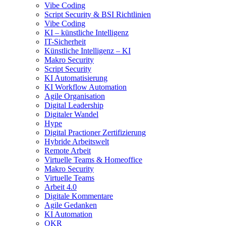
Vibe Coding
Script Security & BSI Richtlinien
Vibe Coding
KI – künstliche Intelligenz
IT-Sicherheit
Künstliche Intelligenz – KI
Makro Security
Script Security
KI Automatisierung
KI Workflow Automation
Agile Organisation
Digital Leadership
Digitaler Wandel
Hype
Digital Practioner Zertifizierung
Hybride Arbeitswelt
Remote Arbeit
Virtuelle Teams & Homeoffice
Makro Security
Virtuelle Teams
Arbeit 4.0
Digitale Kommentare
Agile Gedanken
KI Automation
OKR