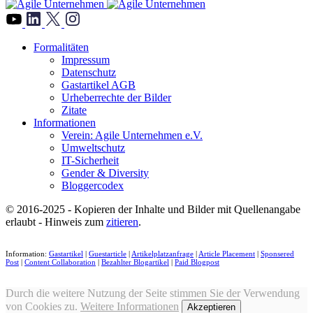
">
Formalitäten
Impressum
Datenschutz
Gastartikel AGB
Urheberrechte der Bilder
Zitate
Informationen
Verein: Agile Unternehmen e.V.
Umweltschutz
IT-Sicherheit
Gender & Diversity
Bloggercodex
© 2016-2025 - Kopieren der Inhalte und Bilder mit Quellenangabe
erlaubt - Hinweis zum
zitieren
.
Information:
Gastartikel
|
Guestarticle
|
Artikelplatzanfrage
|
Article Placement
|
Sponsered
Post
|
Content Collaboration
|
Bezahlter Blogartikel
|
Paid Blogpost
Durch die weitere Nutzung der Seite stimmen Sie der Verwendung
von Cookies zu.
Weitere Informationen
Akzeptieren