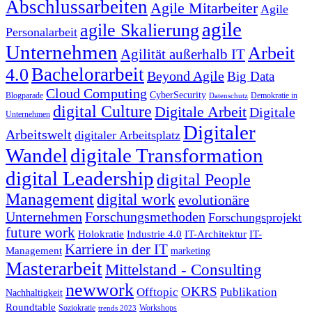
Abschlussarbeiten
Agile Mitarbeiter
Agile
agile
agile Skalierung
Personalarbeit
Unternehmen
Arbeit
Agilität außerhalb IT
Bachelorarbeit
4.0
Beyond Agile
Big Data
Cloud Computing
CyberSecurity
Blogparade
Demokratie in
Datenschutz
digital Culture
Digitale Arbeit
Digitale
Unternehmen
Digitaler
Arbeitswelt
digitaler Arbeitsplatz
Wandel
digitale Transformation
digital Leadership
digital People
Management
digital work
evolutionäre
Unternehmen
Forschungsmethoden
Forschungsprojekt
future work
Holokratie
Industrie 4.0
IT-Architektur
IT-
Karriere in der IT
Management
marketing
Masterarbeit
Mittelstand - Consulting
newwork
OKRS
Offtopic
Publikation
Nachhaltigkeit
Roundtable
Soziokratie
Workshops
trends 2023