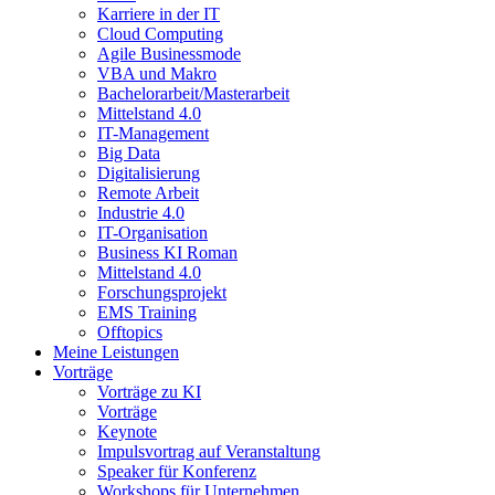
Karriere in der IT
Cloud Computing
Agile Businessmode
VBA und Makro
Bachelorarbeit/Masterarbeit
Mittelstand 4.0
IT-Management
Big Data
Digitalisierung
Remote Arbeit
Industrie 4.0
IT-Organisation
Business KI Roman
Mittelstand 4.0
Forschungsprojekt
EMS Training
Offtopics
Meine Leistungen
Vorträge
Vorträge zu KI
Vorträge
Keynote
Impulsvortrag auf Veranstaltung
Speaker für Konferenz
Workshops für Unternehmen