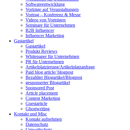
Softwareentwicklung
Vorträge auf Veranstaltungen
Vortrag – Konferenz & Messe
Videos von Vorträgen
Seminare für Unternehmen
B2B Influencer
Influencer Marketing
Gastartikel
Gastartikel
Produkt Reviews
Whitepaper für Unternehmen
PR für Unternehmen
Artikelplatzierung/Artikelplatzanfrage
Paid blog article/ blogpost
Bezahlter Blogartikel/Blogpost
gesponserter Blogartikel
Sponsored Post
Article placement
Content Marketing
Guestarticle
Ghostwriting
Kontakt und Misc
Kontakt aufnehmen
Datenschutz
Umweltschutz