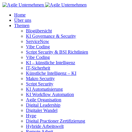
Home
Über uns
Themen
Blogübersicht
KI Governance & Security
ServiceNow
Vibe Coding
Script Security & BSI Richtlinien
Vibe Coding
KI – künstliche Intelligenz
IT-Sicherheit
Künstliche Intelligenz – KI
Makro Security
Script Security
KI Automatisierung
KI Workflow Automation
Agile Organisation
Digital Leadership
Digitaler Wandel
Hype
Digital Practioner Zertifizierung
Hybride Arbeitswelt
Remote Arbeit