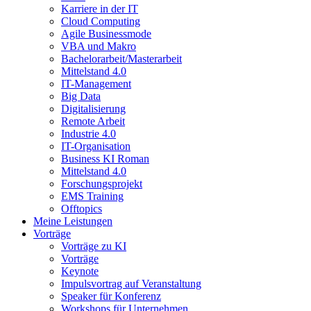
Karriere in der IT
Cloud Computing
Agile Businessmode
VBA und Makro
Bachelorarbeit/Masterarbeit
Mittelstand 4.0
IT-Management
Big Data
Digitalisierung
Remote Arbeit
Industrie 4.0
IT-Organisation
Business KI Roman
Mittelstand 4.0
Forschungsprojekt
EMS Training
Offtopics
Meine Leistungen
Vorträge
Vorträge zu KI
Vorträge
Keynote
Impulsvortrag auf Veranstaltung
Speaker für Konferenz
Workshops für Unternehmen