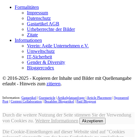
">
Formalitäten
Impressum
Datenschutz
Gastartikel AGB
Urheberrechte der Bilder
Zitate
Informationen
Verein: Agile Unternehmen e.V.
Umweltschutz
IT-Sicherheit
Gender & Diversity
Bloggercodex
© 2016-2025 - Kopieren der Inhalte und Bilder mit Quellenangabe
erlaubt - Hinweis zum
zitieren
.
Information:
Gastartikel
|
Guestarticle
|
Artikelplatzanfrage
|
Article Placement
|
Sponsered
Post
|
Content Collaboration
|
Bezahlter Blogartikel
|
Paid Blogpost
Durch die weitere Nutzung der Seite stimmen Sie der Verwendung
von Cookies zu.
Weitere Informationen
Akzeptieren
Die Cookie-Einstellungen auf dieser Website sind auf "Cookies