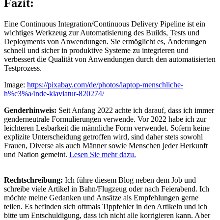
Fazit:
Eine Continuous Integration/Continuous Delivery Pipeline ist ein
wichtiges Werkzeug zur Automatisierung des Builds, Tests und
Deployments von Anwendungen. Sie ermöglicht es, Änderungen
schnell und sicher in produktive Systeme zu integrieren und
verbessert die Qualität von Anwendungen durch den automatisierten
Testprozess.
Image:
https://pixabay.com/de/photos/laptop-menschliche-
h%c3%a4nde-klaviatur-820274/
Genderhinweis:
Seit Anfang 2022 achte ich darauf, dass ich immer
genderneutrale Formulierungen verwende. Vor 2022 habe ich zur
leichteren Lesbarkeit die männliche Form verwendet. Sofern keine
explizite Unterscheidung getroffen wird, sind daher stets sowohl
Frauen, Diverse als auch Männer sowie Menschen jeder Herkunft
und Nation gemeint.
Lesen Sie mehr dazu.
Rechtschreibung:
Ich führe diesem Blog neben dem Job und
schreibe viele Artikel in Bahn/Flugzeug oder nach Feierabend. Ich
möchte meine Gedanken und Ansätze als Empfehlungen gerne
teilen. Es befinden sich oftmals Tippfehler in den Artikeln und ich
bitte um Entschuldigung, dass ich nicht alle korrigieren kann. Aber