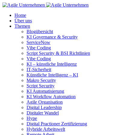
Home
Über uns
Themen
Blogübersicht
KI Governance & Security
ServiceNow
Vibe Coding
Script Security & BSI Richtlinien
Vibe Coding
KI – künstliche Intelligenz
IT-Sicherheit
Künstliche Intelligenz – KI
Makro Security
Script Security
KI Automatisierung
KI Workflow Automation
Agile Organisation
Digital Leadership
Digitaler Wandel
Hype
Digital Practioner Zertifizierung
Hybride Arbeitswelt
Remote Arbeit