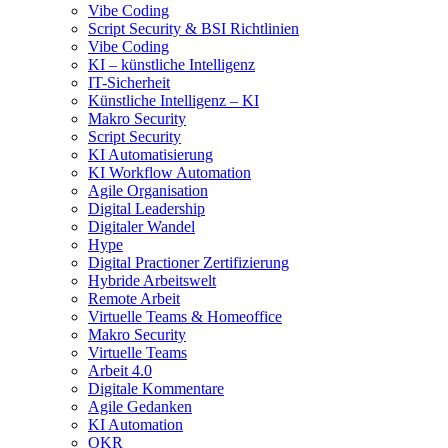
Vibe Coding
Script Security & BSI Richtlinien
Vibe Coding
KI – künstliche Intelligenz
IT-Sicherheit
Künstliche Intelligenz – KI
Makro Security
Script Security
KI Automatisierung
KI Workflow Automation
Agile Organisation
Digital Leadership
Digitaler Wandel
Hype
Digital Practioner Zertifizierung
Hybride Arbeitswelt
Remote Arbeit
Virtuelle Teams & Homeoffice
Makro Security
Virtuelle Teams
Arbeit 4.0
Digitale Kommentare
Agile Gedanken
KI Automation
OKR