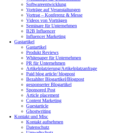
Softwareentwicklung
Vorträge auf Veranstaltungen
Vortrag – Konferenz & Messe
Videos von Vorträgen
Seminare für Unternehmen
B2B Influencer
Influencer Marketing
Gastartikel
Gastartikel
Produkt Reviews
Whitepaper für Unternehmen
PR für Unternehmen
Artikelplatzierung/Artikelplatzanfrage
Paid blog article/ blogpost
Bezahlter Blogartikel/Blogpost
gesponserter Blogartikel
Sponsored Post
Article placement
Content Marketing
Guestarticle
Ghostwriting
Kontakt und Misc
Kontakt aufnehmen
Datenschutz
Umweltschutz