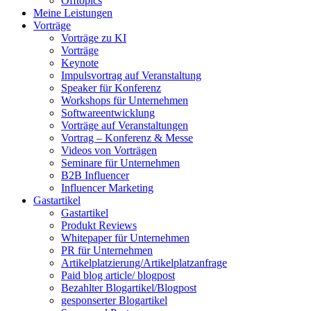
Offtopics
Meine Leistungen
Vorträge
Vorträge zu KI
Vorträge
Keynote
Impulsvortrag auf Veranstaltung
Speaker für Konferenz
Workshops für Unternehmen
Softwareentwicklung
Vorträge auf Veranstaltungen
Vortrag – Konferenz & Messe
Videos von Vorträgen
Seminare für Unternehmen
B2B Influencer
Influencer Marketing
Gastartikel
Gastartikel
Produkt Reviews
Whitepaper für Unternehmen
PR für Unternehmen
Artikelplatzierung/Artikelplatzanfrage
Paid blog article/ blogpost
Bezahlter Blogartikel/Blogpost
gesponserter Blogartikel