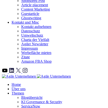
Sponsored Post
Article placement
Content Marketing
Guestarticle
Ghostwriting
Kontakt und Misc
Kontakt aufnehmen
Datenschutz
Umweltschutz
Charta der Vielfalt
Agiler Newsletter
Impressum
Werbefläche mieten
Zitate
Amazon FBA Shop
">
Home
Über uns
Themen
Blogübersicht
KI Governance & Security
ServiceNow