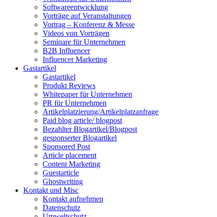
Softwareentwicklung
Vorträge auf Veranstaltungen
Vortrag – Konferenz & Messe
Videos von Vorträgen
Seminare für Unternehmen
B2B Influencer
Influencer Marketing
Gastartikel
Gastartikel
Produkt Reviews
Whitepaper für Unternehmen
PR für Unternehmen
Artikelplatzierung/Artikelplatzanfrage
Paid blog article/ blogpost
Bezahlter Blogartikel/Blogpost
gesponserter Blogartikel
Sponsored Post
Article placement
Content Marketing
Guestarticle
Ghostwriting
Kontakt und Misc
Kontakt aufnehmen
Datenschutz
Umweltschutz