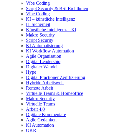
Vibe Coding
Script Security & BSI Richtlinien
Vibe Coding
KI – künstliche Intelligenz
IT-Sicherheit
Künstliche Intelligenz – KI
Makro Security
Script Security
KI Automatisierung
KI Workflow Automation
Agile Organisation
Digital Leadership
Digitaler Wandel
Hype
Digital Practioner Zertifizierung
Hybride Arbeitswelt
Remote Arbeit
Virtuelle Teams & Homeoffice
Makro Security
Virtuelle Teams
Arbeit 4.0
Digitale Kommentare
Agile Gedanken
KI Automation
OKR