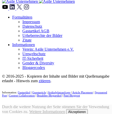
">
Formalitäten
Impressum
Datenschutz
Gastartikel AGB
Urheberrechte der Bilder
Zitate
Informationen
Verein: Agile Unternehmen e.V.
Umweltschutz
IT-Sicherheit
Gender & Diversity
Bloggercodex
© 2016-2025 - Kopieren der Inhalte und Bilder mit Quellenangabe
erlaubt - Hinweis zum
zitieren
.
Information:
Gastartikel
|
Guestarticle
|
Artikelplatzanfrage
|
Article Placement
|
Sponsered
Post
|
Content Collaboration
|
Bezahlter Blogartikel
|
Paid Blogpost
Durch die weitere Nutzung der Seite stimmen Sie der Verwendung
von Cookies zu.
Weitere Informationen
Akzeptieren