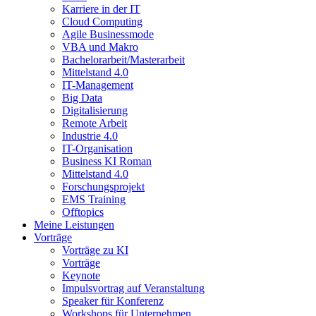
Karriere in der IT
Cloud Computing
Agile Businessmode
VBA und Makro
Bachelorarbeit/Masterarbeit
Mittelstand 4.0
IT-Management
Big Data
Digitalisierung
Remote Arbeit
Industrie 4.0
IT-Organisation
Business KI Roman
Mittelstand 4.0
Forschungsprojekt
EMS Training
Offtopics
Meine Leistungen
Vorträge
Vorträge zu KI
Vorträge
Keynote
Impulsvortrag auf Veranstaltung
Speaker für Konferenz
Workshops für Unternehmen