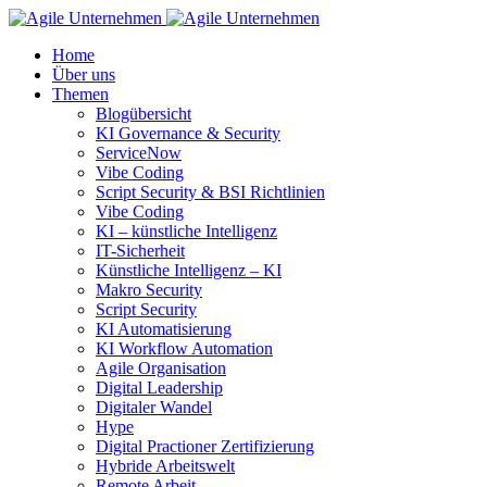
Home
Über uns
Themen
Blogübersicht
KI Governance & Security
ServiceNow
Vibe Coding
Script Security & BSI Richtlinien
Vibe Coding
KI – künstliche Intelligenz
IT-Sicherheit
Künstliche Intelligenz – KI
Makro Security
Script Security
KI Automatisierung
KI Workflow Automation
Agile Organisation
Digital Leadership
Digitaler Wandel
Hype
Digital Practioner Zertifizierung
Hybride Arbeitswelt
Remote Arbeit