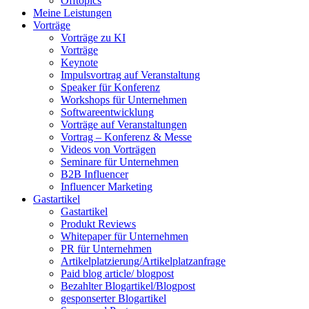
Offtopics
Meine Leistungen
Vorträge
Vorträge zu KI
Vorträge
Keynote
Impulsvortrag auf Veranstaltung
Speaker für Konferenz
Workshops für Unternehmen
Softwareentwicklung
Vorträge auf Veranstaltungen
Vortrag – Konferenz & Messe
Videos von Vorträgen
Seminare für Unternehmen
B2B Influencer
Influencer Marketing
Gastartikel
Gastartikel
Produkt Reviews
Whitepaper für Unternehmen
PR für Unternehmen
Artikelplatzierung/Artikelplatzanfrage
Paid blog article/ blogpost
Bezahlter Blogartikel/Blogpost
gesponserter Blogartikel