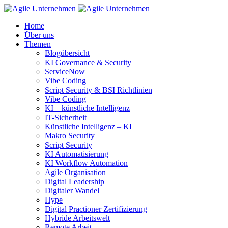
Home
Über uns
Themen
Blogübersicht
KI Governance & Security
ServiceNow
Vibe Coding
Script Security & BSI Richtlinien
Vibe Coding
KI – künstliche Intelligenz
IT-Sicherheit
Künstliche Intelligenz – KI
Makro Security
Script Security
KI Automatisierung
KI Workflow Automation
Agile Organisation
Digital Leadership
Digitaler Wandel
Hype
Digital Practioner Zertifizierung
Hybride Arbeitswelt
Remote Arbeit