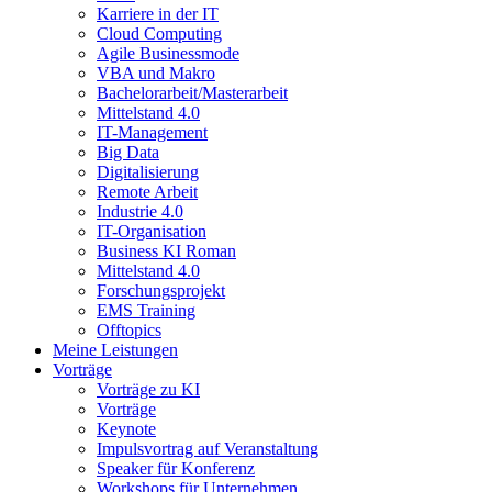
Karriere in der IT
Cloud Computing
Agile Businessmode
VBA und Makro
Bachelorarbeit/Masterarbeit
Mittelstand 4.0
IT-Management
Big Data
Digitalisierung
Remote Arbeit
Industrie 4.0
IT-Organisation
Business KI Roman
Mittelstand 4.0
Forschungsprojekt
EMS Training
Offtopics
Meine Leistungen
Vorträge
Vorträge zu KI
Vorträge
Keynote
Impulsvortrag auf Veranstaltung
Speaker für Konferenz
Workshops für Unternehmen