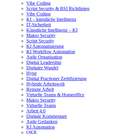
Vibe Coding
Script Security & BSI Richtlinien
Vibe Coding
KI – künstliche Intelligenz
IT-Sicherheit
Künstliche Intelligenz – KI
Makro Security
Script Security
KI Automatisierung
KI Workflow Automation
Agile Organisation
Digital Leadership
Digitaler Wandel
Hype
Digital Practioner Zertifizierung
Hybride Arbeitswelt
Remote Arbeit
Virtuelle Teams & Homeoffice
Makro Security
Virtuelle Teams
Arbeit 4.0
Digitale Kommentare
Agile Gedanken
KI Automation
OKR