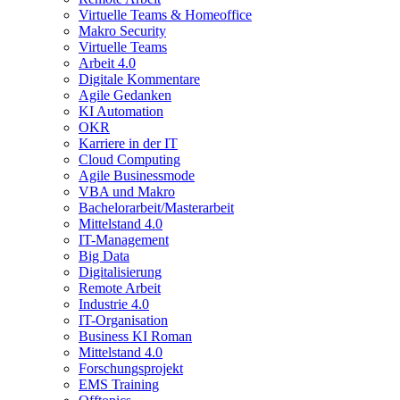
Virtuelle Teams & Homeoffice
Makro Security
Virtuelle Teams
Arbeit 4.0
Digitale Kommentare
Agile Gedanken
KI Automation
OKR
Karriere in der IT
Cloud Computing
Agile Businessmode
VBA und Makro
Bachelorarbeit/Masterarbeit
Mittelstand 4.0
IT-Management
Big Data
Digitalisierung
Remote Arbeit
Industrie 4.0
IT-Organisation
Business KI Roman
Mittelstand 4.0
Forschungsprojekt
EMS Training