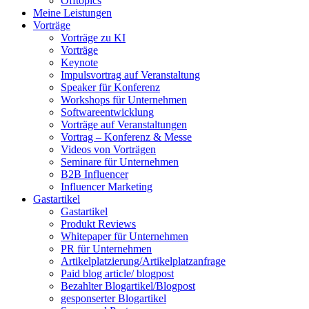
Offtopics
Meine Leistungen
Vorträge
Vorträge zu KI
Vorträge
Keynote
Impulsvortrag auf Veranstaltung
Speaker für Konferenz
Workshops für Unternehmen
Softwareentwicklung
Vorträge auf Veranstaltungen
Vortrag – Konferenz & Messe
Videos von Vorträgen
Seminare für Unternehmen
B2B Influencer
Influencer Marketing
Gastartikel
Gastartikel
Produkt Reviews
Whitepaper für Unternehmen
PR für Unternehmen
Artikelplatzierung/Artikelplatzanfrage
Paid blog article/ blogpost
Bezahlter Blogartikel/Blogpost
gesponserter Blogartikel