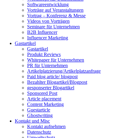
Softwareentwicklung
Vorträge auf Veranstaltungen
Vortrag – Konferenz & Messe
Videos von Vorträgen
Seminare für Unternehmen
B2B Influencer
Influencer Marketing
Gastartikel
Gastartikel
Produkt Reviews
Whitepaper für Unternehmen
PR für Unternehmen
Artikelplatzierung/Artikelplatzanfrage
Paid blog article/ blogpost
Bezahlter Blogartikel/Blogpost
gesponserter Blogartikel
Sponsored Post
Article placement
Content Marketing
Guestarticle
Ghostwriting
Kontakt und Misc
Kontakt aufnehmen
Datenschutz
Umweltschutz