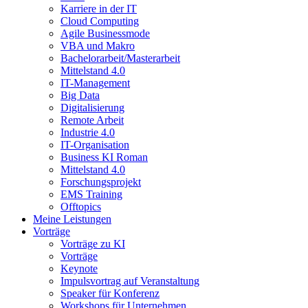
Karriere in der IT
Cloud Computing
Agile Businessmode
VBA und Makro
Bachelorarbeit/Masterarbeit
Mittelstand 4.0
IT-Management
Big Data
Digitalisierung
Remote Arbeit
Industrie 4.0
IT-Organisation
Business KI Roman
Mittelstand 4.0
Forschungsprojekt
EMS Training
Offtopics
Meine Leistungen
Vorträge
Vorträge zu KI
Vorträge
Keynote
Impulsvortrag auf Veranstaltung
Speaker für Konferenz
Workshops für Unternehmen