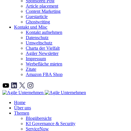
Sponsored Post
Article placement
Content Marketing
Guestarticle
Ghostwriting
Kontakt und Misc
Kontakt aufnehmen
Datenschutz
Umweltschutz
Charta der Vielfalt
Agiler Newsletter
Impressum
Werbefläche mieten
Zitate
Amazon FBA Shop
">
Home
Über uns
Themen
Blogübersicht
KI Governance & Security
ServiceNow