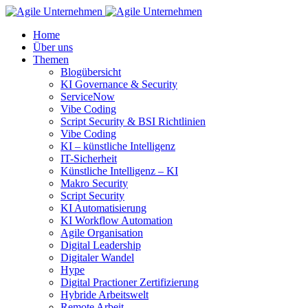
Home
Über uns
Themen
Blogübersicht
KI Governance & Security
ServiceNow
Vibe Coding
Script Security & BSI Richtlinien
Vibe Coding
KI – künstliche Intelligenz
IT-Sicherheit
Künstliche Intelligenz – KI
Makro Security
Script Security
KI Automatisierung
KI Workflow Automation
Agile Organisation
Digital Leadership
Digitaler Wandel
Hype
Digital Practioner Zertifizierung
Hybride Arbeitswelt
Remote Arbeit