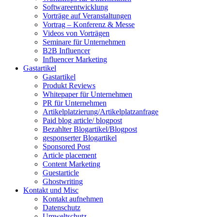
Softwareentwicklung
Vorträge auf Veranstaltungen
Vortrag – Konferenz & Messe
Videos von Vorträgen
Seminare für Unternehmen
B2B Influencer
Influencer Marketing
Gastartikel
Gastartikel
Produkt Reviews
Whitepaper für Unternehmen
PR für Unternehmen
Artikelplatzierung/Artikelplatzanfrage
Paid blog article/ blogpost
Bezahlter Blogartikel/Blogpost
gesponserter Blogartikel
Sponsored Post
Article placement
Content Marketing
Guestarticle
Ghostwriting
Kontakt und Misc
Kontakt aufnehmen
Datenschutz
Umweltschutz