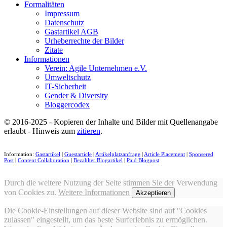
Formalitäten
Impressum
Datenschutz
Gastartikel AGB
Urheberrechte der Bilder
Zitate
Informationen
Verein: Agile Unternehmen e.V.
Umweltschutz
IT-Sicherheit
Gender & Diversity
Bloggercodex
© 2016-2025 - Kopieren der Inhalte und Bilder mit Quellenangabe
erlaubt - Hinweis zum
zitieren
.
Information:
Gastartikel
|
Guestarticle
|
Artikelplatzanfrage
|
Article Placement
|
Sponsered
Post
|
Content Collaboration
|
Bezahlter Blogartikel
|
Paid Blogpost
Durch die weitere Nutzung der Seite stimmen Sie der Verwendung
von Cookies zu.
Weitere Informationen
Akzeptieren
Die Cookie-Einstellungen auf dieser Website sind auf "Cookies
zulassen" eingestellt, um das beste Surferlebnis zu ermöglichen.