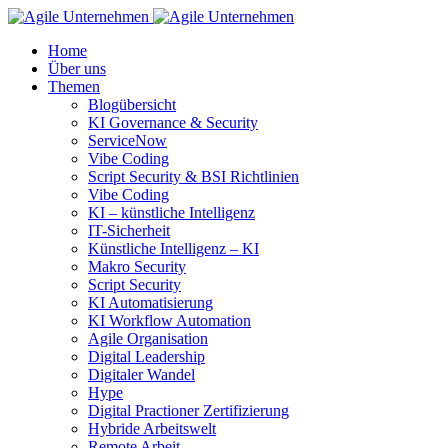
Home
Über uns
Themen
Blogübersicht
KI Governance & Security
ServiceNow
Vibe Coding
Script Security & BSI Richtlinien
Vibe Coding
KI – künstliche Intelligenz
IT-Sicherheit
Künstliche Intelligenz – KI
Makro Security
Script Security
KI Automatisierung
KI Workflow Automation
Agile Organisation
Digital Leadership
Digitaler Wandel
Hype
Digital Practioner Zertifizierung
Hybride Arbeitswelt
Remote Arbeit