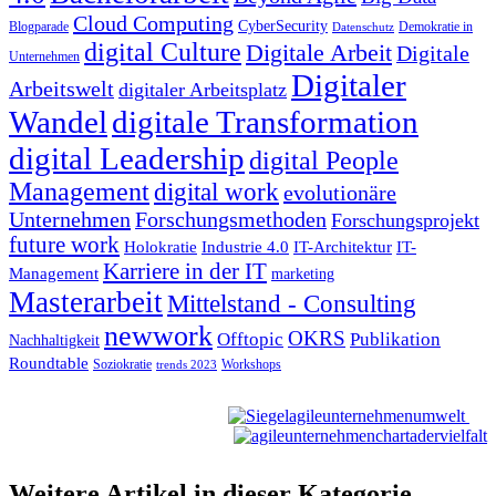
Cloud Computing
CyberSecurity
Blogparade
Demokratie in
Datenschutz
digital Culture
Digitale Arbeit
Digitale
Unternehmen
Digitaler
Arbeitswelt
digitaler Arbeitsplatz
Wandel
digitale Transformation
digital Leadership
digital People
Management
digital work
evolutionäre
Unternehmen
Forschungsmethoden
Forschungsprojekt
future work
Holokratie
Industrie 4.0
IT-Architektur
IT-
Karriere in der IT
Management
marketing
Masterarbeit
Mittelstand - Consulting
newwork
OKRS
Offtopic
Publikation
Nachhaltigkeit
Roundtable
Soziokratie
Workshops
trends 2023
Weitere Artikel in dieser Kategorie