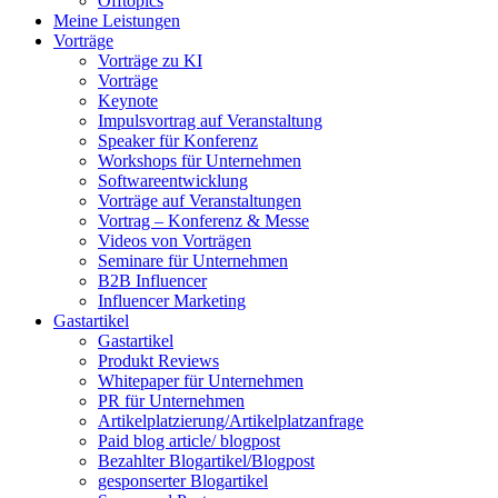
Offtopics
Meine Leistungen
Vorträge
Vorträge zu KI
Vorträge
Keynote
Impulsvortrag auf Veranstaltung
Speaker für Konferenz
Workshops für Unternehmen
Softwareentwicklung
Vorträge auf Veranstaltungen
Vortrag – Konferenz & Messe
Videos von Vorträgen
Seminare für Unternehmen
B2B Influencer
Influencer Marketing
Gastartikel
Gastartikel
Produkt Reviews
Whitepaper für Unternehmen
PR für Unternehmen
Artikelplatzierung/Artikelplatzanfrage
Paid blog article/ blogpost
Bezahlter Blogartikel/Blogpost
gesponserter Blogartikel