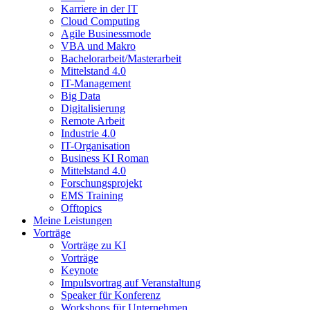
Karriere in der IT
Cloud Computing
Agile Businessmode
VBA und Makro
Bachelorarbeit/Masterarbeit
Mittelstand 4.0
IT-Management
Big Data
Digitalisierung
Remote Arbeit
Industrie 4.0
IT-Organisation
Business KI Roman
Mittelstand 4.0
Forschungsprojekt
EMS Training
Offtopics
Meine Leistungen
Vorträge
Vorträge zu KI
Vorträge
Keynote
Impulsvortrag auf Veranstaltung
Speaker für Konferenz
Workshops für Unternehmen