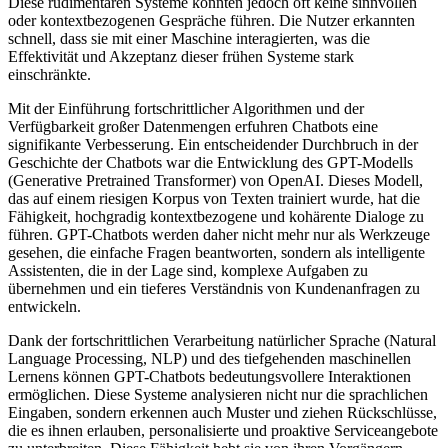
Diese rudimentären Systeme konnten jedoch oft keine sinnvollen
oder kontextbezogenen Gespräche führen. Die Nutzer erkannten
schnell, dass sie mit einer Maschine interagierten, was die
Effektivität und Akzeptanz dieser frühen Systeme stark
einschränkte.
Mit der Einführung fortschrittlicher Algorithmen und der
Verfügbarkeit großer Datenmengen erfuhren Chatbots eine
signifikante Verbesserung. Ein entscheidender Durchbruch in der
Geschichte der Chatbots war die Entwicklung des GPT-Modells
(Generative Pretrained Transformer) von OpenAI. Dieses Modell,
das auf einem riesigen Korpus von Texten trainiert wurde, hat die
Fähigkeit, hochgradig kontextbezogene und kohärente Dialoge zu
führen. GPT-Chatbots werden daher nicht mehr nur als Werkzeuge
gesehen, die einfache Fragen beantworten, sondern als intelligente
Assistenten, die in der Lage sind, komplexe Aufgaben zu
übernehmen und ein tieferes Verständnis von Kundenanfragen zu
entwickeln.
Dank der fortschrittlichen Verarbeitung natürlicher Sprache (Natural
Language Processing, NLP) und des tiefgehenden maschinellen
Lernens können GPT-Chatbots bedeutungsvollere Interaktionen
ermöglichen. Diese Systeme analysieren nicht nur die sprachlichen
Eingaben, sondern erkennen auch Muster und ziehen Rückschlüsse,
die es ihnen erlauben, personalisierte und proaktive Serviceangebote