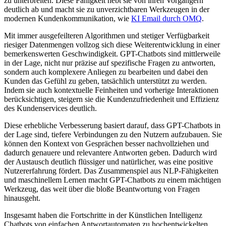
zu unterbreiten. Diese Fähigkeit hebt sie von ihren Vorgängern
deutlich ab und macht sie zu unverzichtbaren Werkzeugen in der
modernen Kundenkommunikation, wie
KI Email durch OMQ
.
Mit immer ausgefeilteren Algorithmen und stetiger Verfügbarkeit
riesiger Datenmengen vollzog sich diese Weiterentwicklung in einer
bemerkenswerten Geschwindigkeit. GPT-Chatbots sind mittlerweile
in der Lage, nicht nur präzise auf spezifische Fragen zu antworten,
sondern auch komplexere Anliegen zu bearbeiten und dabei den
Kunden das Gefühl zu geben, tatsächlich unterstützt zu werden.
Indem sie auch kontextuelle Feinheiten und vorherige Interaktionen
berücksichtigen, steigern sie die Kundenzufriedenheit und Effizienz
des Kundenservices deutlich.
Diese erhebliche Verbesserung basiert darauf, dass GPT-Chatbots in
der Lage sind, tiefere Verbindungen zu den Nutzern aufzubauen. Sie
können den Kontext von Gesprächen besser nachvollziehen und
dadurch genauere und relevantere Antworten geben. Dadurch wird
der Austausch deutlich flüssiger und natürlicher, was eine positive
Nutzererfahrung fördert. Das Zusammenspiel aus NLP-Fähigkeiten
und maschinellem Lernen macht GPT-Chatbots zu einem mächtigen
Werkzeug, das weit über die bloße Beantwortung von Fragen
hinausgeht.
Insgesamt haben die Fortschritte in der Künstlichen Intelligenz
Chatbots von einfachen Antwortautomaten zu hochentwickelten,