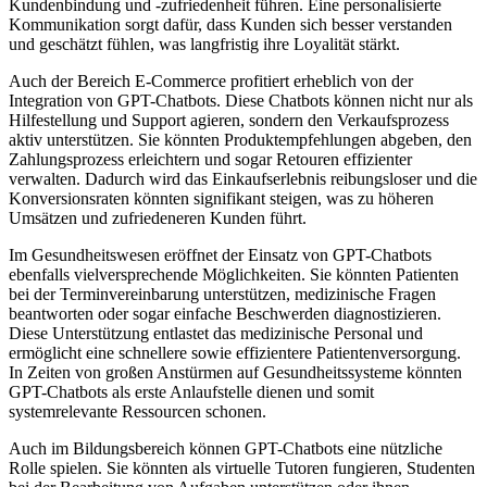
Kundenbindung und -zufriedenheit führen. Eine personalisierte
Kommunikation sorgt dafür, dass Kunden sich besser verstanden
und geschätzt fühlen, was langfristig ihre Loyalität stärkt.
Auch der Bereich E-Commerce profitiert erheblich von der
Integration von GPT-Chatbots. Diese Chatbots können nicht nur als
Hilfestellung und Support agieren, sondern den Verkaufsprozess
aktiv unterstützen. Sie könnten Produktempfehlungen abgeben, den
Zahlungsprozess erleichtern und sogar Retouren effizienter
verwalten. Dadurch wird das Einkaufserlebnis reibungsloser und die
Konversionsraten könnten signifikant steigen, was zu höheren
Umsätzen und zufriedeneren Kunden führt.
Im Gesundheitswesen eröffnet der Einsatz von GPT-Chatbots
ebenfalls vielversprechende Möglichkeiten. Sie könnten Patienten
bei der Terminvereinbarung unterstützen, medizinische Fragen
beantworten oder sogar einfache Beschwerden diagnostizieren.
Diese Unterstützung entlastet das medizinische Personal und
ermöglicht eine schnellere sowie effizientere Patientenversorgung.
In Zeiten von großen Anstürmen auf Gesundheitssysteme könnten
GPT-Chatbots als erste Anlaufstelle dienen und somit
systemrelevante Ressourcen schonen.
Auch im Bildungsbereich können GPT-Chatbots eine nützliche
Rolle spielen. Sie könnten als virtuelle Tutoren fungieren, Studenten