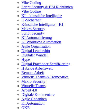
Vibe Coding
Script Security & BSI Richtlinien
Vibe Coding
KI – künstliche Intelligenz
IT-Sicherheit
Künstliche Intelligenz – KI
Makro Security
Script Security
KI Automatisierung
KI Workflow Automation
Agile Organisation
Digital Leadership
Digitaler Wandel
Hype
Digital Practioner Zertifizierung
Hybride Arbeitswelt
Remote Arbeit
Virtuelle Teams & Homeoffice
Makro Security
Virtuelle Teams
Arbeit 4.0
Digitale Kommentare
Agile Gedanken
KI Automation
OKR