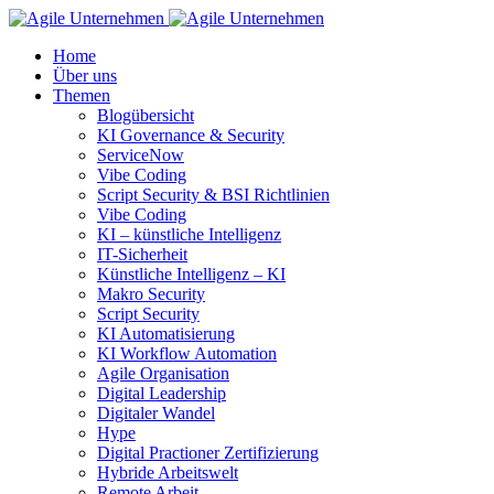
Home
Über uns
Themen
Blogübersicht
KI Governance & Security
ServiceNow
Vibe Coding
Script Security & BSI Richtlinien
Vibe Coding
KI – künstliche Intelligenz
IT-Sicherheit
Künstliche Intelligenz – KI
Makro Security
Script Security
KI Automatisierung
KI Workflow Automation
Agile Organisation
Digital Leadership
Digitaler Wandel
Hype
Digital Practioner Zertifizierung
Hybride Arbeitswelt
Remote Arbeit