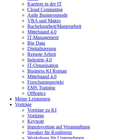
Karriere in der IT
Cloud Computing
Agile Businessmode
VBA und Makro
Bachelorarbeit/Masterarbeit
Mittelstand 4.0
IT-Management
Big Data
Digitalisierung
Remote Arbeit
Industrie 4.0
IT-Organisation
Business KI Roman
Mittelstand 4.0
Forschungsprojekt
EMS Training
Offtopics
Meine Leistungen
Vorträge
Vorträge zu KI
Vorträge
Keynote
Impulsvortrag auf Veranstaltung
Speaker für Konferenz
Workshops für Unternehmen