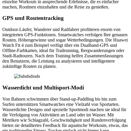
einzelne Workouts in ansprechende Erlebnisse, die es einfacher
machen, Routinen einzuhalten und die Reise zu genießen.
GPS und Routentracking
Outdoor-Läufer, Wanderer und Radfahrer profitieren enorm von
integrierten GPS-Funktionen. Smartwatches verfolgen Ihre genauen
Routen, Höhengewinne und sogar Wetterbedingungen. Die Huawei
Watch Fit 4 zum Beispiel verfügt über ein Dualband-GPS und
Offline-Farbkarten, ideal für Trailrunning, Bergwanderungen oder
Stadt-Radtouren. Nach dem Training helfen Zusammenfassungen
den Benutzern, die Leistung zu analysieren und intelligentere
zukünftige Routen zu planen.
Wasserdicht und Multisport-Modi
Von Bahnen schwimmen über Stand-up-Paddling bis hin zum
Surfen unterstützen Smartwatches eine Vielzahl von Sportarten.
Wasserdichte Designs und spezielle Sportmodi machen sie ideal für
die Verfolgung von Aktivitäten an Land oder im Wasser. Mit
Metriken wie Schlagzahl, Geschwindigkeit und Rundenverfolgung
bieten sie detailliertes Feedback für aquatische Workouts, etwas, das
ein traditioneller Fitness-Tracker einfach nicht bieten kann.