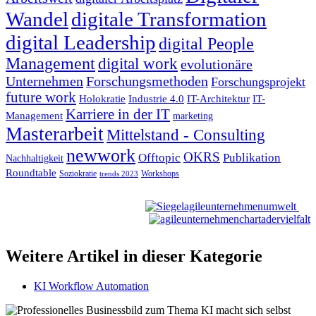
Wandel
digitale Transformation
digital Leadership
digital People
Management
digital work
evolutionäre
Unternehmen
Forschungsmethoden
Forschungsprojekt
future work
Holokratie
Industrie 4.0
IT-Architektur
IT-
Karriere in der IT
Management
marketing
Masterarbeit
Mittelstand - Consulting
newwork
OKRS
Offtopic
Publikation
Nachhaltigkeit
Roundtable
Soziokratie
Workshops
trends 2023
Weitere Artikel in dieser Kategorie
KI Workflow Automation