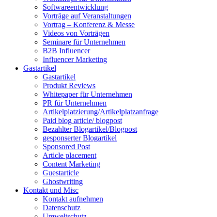
Softwareentwicklung
Vorträge auf Veranstaltungen
Vortrag – Konferenz & Messe
Videos von Vorträgen
Seminare für Unternehmen
B2B Influencer
Influencer Marketing
Gastartikel
Gastartikel
Produkt Reviews
Whitepaper für Unternehmen
PR für Unternehmen
Artikelplatzierung/Artikelplatzanfrage
Paid blog article/ blogpost
Bezahlter Blogartikel/Blogpost
gesponserter Blogartikel
Sponsored Post
Article placement
Content Marketing
Guestarticle
Ghostwriting
Kontakt und Misc
Kontakt aufnehmen
Datenschutz
Umweltschutz