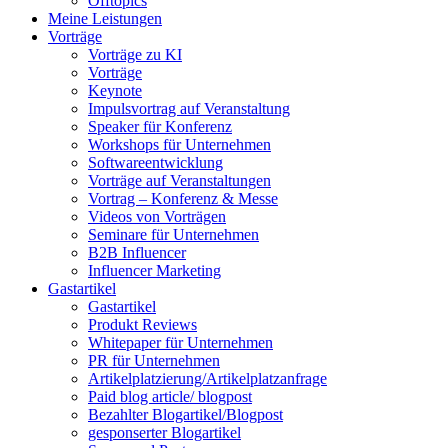
Offtopics
Meine Leistungen
Vorträge
Vorträge zu KI
Vorträge
Keynote
Impulsvortrag auf Veranstaltung
Speaker für Konferenz
Workshops für Unternehmen
Softwareentwicklung
Vorträge auf Veranstaltungen
Vortrag – Konferenz & Messe
Videos von Vorträgen
Seminare für Unternehmen
B2B Influencer
Influencer Marketing
Gastartikel
Gastartikel
Produkt Reviews
Whitepaper für Unternehmen
PR für Unternehmen
Artikelplatzierung/Artikelplatzanfrage
Paid blog article/ blogpost
Bezahlter Blogartikel/Blogpost
gesponserter Blogartikel