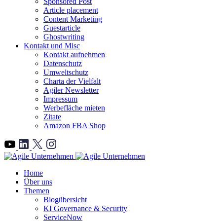
Sponsored Post
Article placement
Content Marketing
Guestarticle
Ghostwriting
Kontakt und Misc
Kontakt aufnehmen
Datenschutz
Umweltschutz
Charta der Vielfalt
Agiler Newsletter
Impressum
Werbefläche mieten
Zitate
Amazon FBA Shop
">
Home
Über uns
Themen
Blogübersicht
KI Governance & Security
ServiceNow