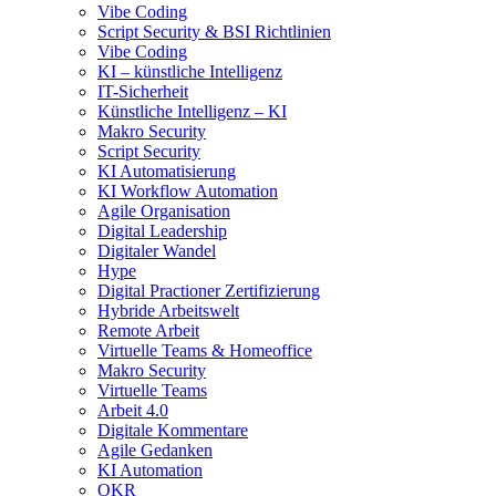
Vibe Coding
Script Security & BSI Richtlinien
Vibe Coding
KI – künstliche Intelligenz
IT-Sicherheit
Künstliche Intelligenz – KI
Makro Security
Script Security
KI Automatisierung
KI Workflow Automation
Agile Organisation
Digital Leadership
Digitaler Wandel
Hype
Digital Practioner Zertifizierung
Hybride Arbeitswelt
Remote Arbeit
Virtuelle Teams & Homeoffice
Makro Security
Virtuelle Teams
Arbeit 4.0
Digitale Kommentare
Agile Gedanken
KI Automation
OKR