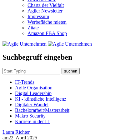
Charta der Vielfalt
Agiler Newsletter
Impressum
Werbefläche mieten
Zitate
Amazon FBA Shop
Suchbegruff eingeben
suchen
IT-Trends
Agile Organisation
Digital Leadership
KI - künstliche Intelligenz
Digitaler Wandel
Bachelorarbeit/Masterarbeit
Makro Security
Karriere in der IT
Laura Richter
am
22. April 2025