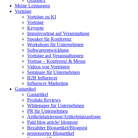
Offtopics
Meine Leistungen
Vorträge
Vorträge zu KI
Vorträge
Keynote
Impulsvortrag auf Veranstaltung
Speaker für Konferenz
Workshops für Unternehmen
Softwareentwicklung
Vorträge auf Veranstaltungen
Vortrag – Konferenz & Messe
Videos von Vorträgen
Seminare für Unternehmen
B2B Influencer
Influencer Marketing
Gastartikel
Gastartikel
Produkt Reviews
Whitepaper für Unternehmen
PR für Unternehmen
Artikelplatzierung/Artikelplatzanfrage
Paid blog article/ blogpost
Bezahlter Blogartikel/Blogpost
gesponserter Blogartikel