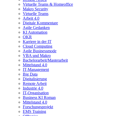
Virtuelle Teams & Homeoffice
Makro Security
Virtuelle Teams
Arbeit 4.0
Digitale Kommentare
Agile Gedanken
KI Automation
OKR
Karriere in der IT
Cloud Computing
Agile Businessmode
VBA und Makro
Bachelorarbeit/Masterarbeit
Mittelstand 4.0
IT-Management
Big Data
Digitalisierung
Remote Arbeit
Industrie 4.0
IT-Organisation
Business KI Roman
Mittelstand 4.0
Forschungsprojekt
EMS Training