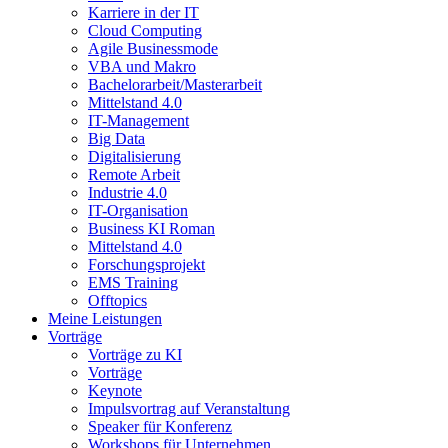
Karriere in der IT
Cloud Computing
Agile Businessmode
VBA und Makro
Bachelorarbeit/Masterarbeit
Mittelstand 4.0
IT-Management
Big Data
Digitalisierung
Remote Arbeit
Industrie 4.0
IT-Organisation
Business KI Roman
Mittelstand 4.0
Forschungsprojekt
EMS Training
Offtopics
Meine Leistungen
Vorträge
Vorträge zu KI
Vorträge
Keynote
Impulsvortrag auf Veranstaltung
Speaker für Konferenz
Workshops für Unternehmen