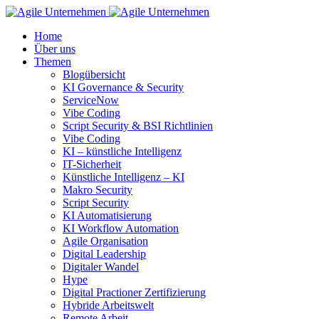
Home
Über uns
Themen
Blogübersicht
KI Governance & Security
ServiceNow
Vibe Coding
Script Security & BSI Richtlinien
Vibe Coding
KI – künstliche Intelligenz
IT-Sicherheit
Künstliche Intelligenz – KI
Makro Security
Script Security
KI Automatisierung
KI Workflow Automation
Agile Organisation
Digital Leadership
Digitaler Wandel
Hype
Digital Practioner Zertifizierung
Hybride Arbeitswelt
Remote Arbeit