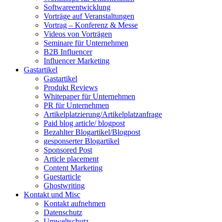
Softwareentwicklung
Vorträge auf Veranstaltungen
Vortrag – Konferenz & Messe
Videos von Vorträgen
Seminare für Unternehmen
B2B Influencer
Influencer Marketing
Gastartikel
Gastartikel
Produkt Reviews
Whitepaper für Unternehmen
PR für Unternehmen
Artikelplatzierung/Artikelplatzanfrage
Paid blog article/ blogpost
Bezahlter Blogartikel/Blogpost
gesponserter Blogartikel
Sponsored Post
Article placement
Content Marketing
Guestarticle
Ghostwriting
Kontakt und Misc
Kontakt aufnehmen
Datenschutz
Umweltschutz