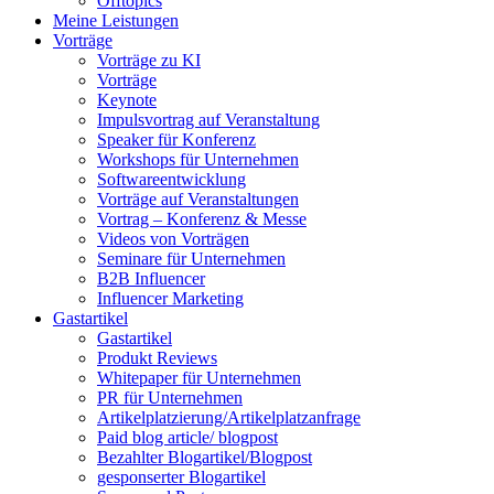
Offtopics
Meine Leistungen
Vorträge
Vorträge zu KI
Vorträge
Keynote
Impulsvortrag auf Veranstaltung
Speaker für Konferenz
Workshops für Unternehmen
Softwareentwicklung
Vorträge auf Veranstaltungen
Vortrag – Konferenz & Messe
Videos von Vorträgen
Seminare für Unternehmen
B2B Influencer
Influencer Marketing
Gastartikel
Gastartikel
Produkt Reviews
Whitepaper für Unternehmen
PR für Unternehmen
Artikelplatzierung/Artikelplatzanfrage
Paid blog article/ blogpost
Bezahlter Blogartikel/Blogpost
gesponserter Blogartikel