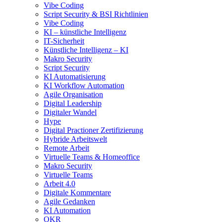
Vibe Coding
Script Security & BSI Richtlinien
Vibe Coding
KI – künstliche Intelligenz
IT-Sicherheit
Künstliche Intelligenz – KI
Makro Security
Script Security
KI Automatisierung
KI Workflow Automation
Agile Organisation
Digital Leadership
Digitaler Wandel
Hype
Digital Practioner Zertifizierung
Hybride Arbeitswelt
Remote Arbeit
Virtuelle Teams & Homeoffice
Makro Security
Virtuelle Teams
Arbeit 4.0
Digitale Kommentare
Agile Gedanken
KI Automation
OKR