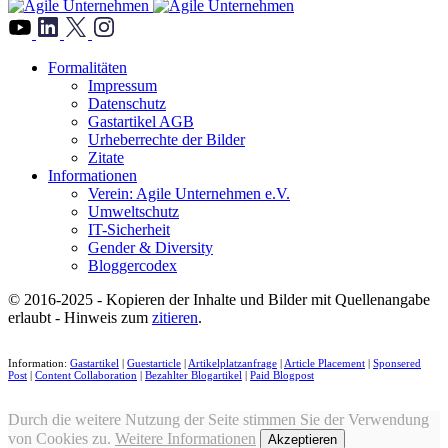
">
Formalitäten
Impressum
Datenschutz
Gastartikel AGB
Urheberrechte der Bilder
Zitate
Informationen
Verein: Agile Unternehmen e.V.
Umweltschutz
IT-Sicherheit
Gender & Diversity
Bloggercodex
© 2016-2025 - Kopieren der Inhalte und Bilder mit Quellenangabe
erlaubt - Hinweis zum
zitieren
.
Information:
Gastartikel
|
Guestarticle
|
Artikelplatzanfrage
|
Article Placement
|
Sponsered
Post
|
Content Collaboration
|
Bezahlter Blogartikel
|
Paid Blogpost
Durch die weitere Nutzung der Seite stimmen Sie der Verwendung
von Cookies zu.
Weitere Informationen
Akzeptieren