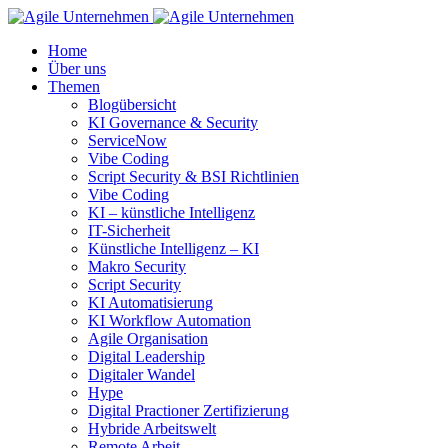
Home
Über uns
Themen
Blogübersicht
KI Governance & Security
ServiceNow
Vibe Coding
Script Security & BSI Richtlinien
Vibe Coding
KI – künstliche Intelligenz
IT-Sicherheit
Künstliche Intelligenz – KI
Makro Security
Script Security
KI Automatisierung
KI Workflow Automation
Agile Organisation
Digital Leadership
Digitaler Wandel
Hype
Digital Practioner Zertifizierung
Hybride Arbeitswelt
Remote Arbeit