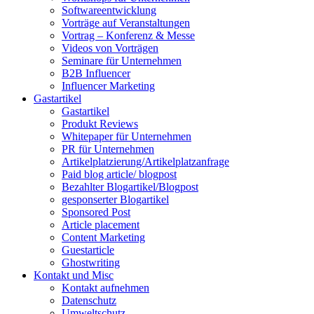
Softwareentwicklung
Vorträge auf Veranstaltungen
Vortrag – Konferenz & Messe
Videos von Vorträgen
Seminare für Unternehmen
B2B Influencer
Influencer Marketing
Gastartikel
Gastartikel
Produkt Reviews
Whitepaper für Unternehmen
PR für Unternehmen
Artikelplatzierung/Artikelplatzanfrage
Paid blog article/ blogpost
Bezahlter Blogartikel/Blogpost
gesponserter Blogartikel
Sponsored Post
Article placement
Content Marketing
Guestarticle
Ghostwriting
Kontakt und Misc
Kontakt aufnehmen
Datenschutz
Umweltschutz