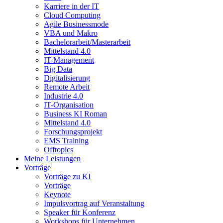
Karriere in der IT
Cloud Computing
Agile Businessmode
VBA und Makro
Bachelorarbeit/Masterarbeit
Mittelstand 4.0
IT-Management
Big Data
Digitalisierung
Remote Arbeit
Industrie 4.0
IT-Organisation
Business KI Roman
Mittelstand 4.0
Forschungsprojekt
EMS Training
Offtopics
Meine Leistungen
Vorträge
Vorträge zu KI
Vorträge
Keynote
Impulsvortrag auf Veranstaltung
Speaker für Konferenz
Workshops für Unternehmen