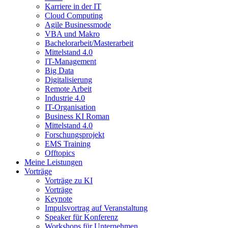
Karriere in der IT
Cloud Computing
Agile Businessmode
VBA und Makro
Bachelorarbeit/Masterarbeit
Mittelstand 4.0
IT-Management
Big Data
Digitalisierung
Remote Arbeit
Industrie 4.0
IT-Organisation
Business KI Roman
Mittelstand 4.0
Forschungsprojekt
EMS Training
Offtopics
Meine Leistungen
Vorträge
Vorträge zu KI
Vorträge
Keynote
Impulsvortrag auf Veranstaltung
Speaker für Konferenz
Workshops für Unternehmen