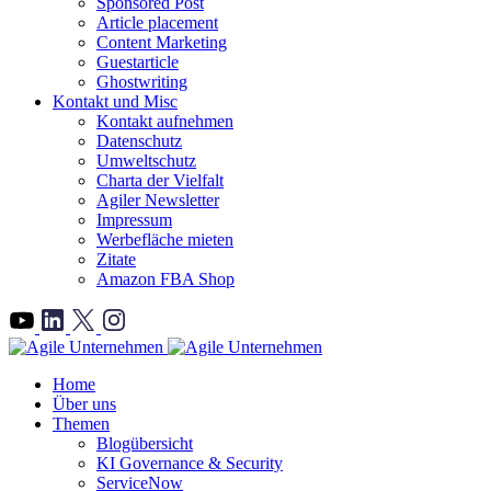
Sponsored Post
Article placement
Content Marketing
Guestarticle
Ghostwriting
Kontakt und Misc
Kontakt aufnehmen
Datenschutz
Umweltschutz
Charta der Vielfalt
Agiler Newsletter
Impressum
Werbefläche mieten
Zitate
Amazon FBA Shop
">
Home
Über uns
Themen
Blogübersicht
KI Governance & Security
ServiceNow