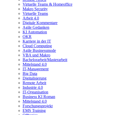
Virtuelle Teams & Homeoffice
Makro Security
Virtuelle Teams
Arbeit 4.0
Digitale Kommentare
Agile Gedanken
KI Automation
OKR
Karriere in der IT
Cloud Computing
Agile Businessmode
VBA und Makro
Bachelorarbeit/Masterarbeit
Mittelstand 4.0
IT-Management
Big Data
Digitalisierung
Remote Arbeit
Industrie 4.0
IT-Organisation
Business KI Roman
Mittelstand 4.0
Forschungsprojekt
EMS Training