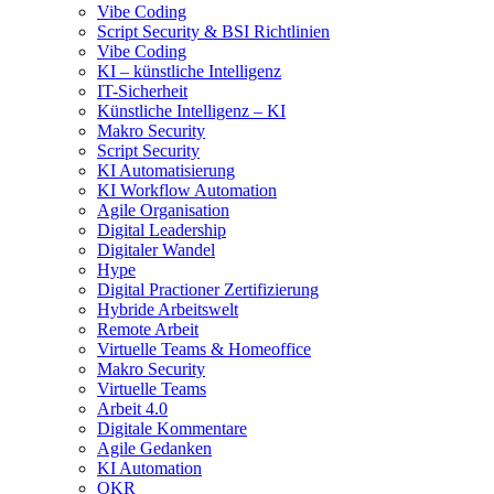
Vibe Coding
Script Security & BSI Richtlinien
Vibe Coding
KI – künstliche Intelligenz
IT-Sicherheit
Künstliche Intelligenz – KI
Makro Security
Script Security
KI Automatisierung
KI Workflow Automation
Agile Organisation
Digital Leadership
Digitaler Wandel
Hype
Digital Practioner Zertifizierung
Hybride Arbeitswelt
Remote Arbeit
Virtuelle Teams & Homeoffice
Makro Security
Virtuelle Teams
Arbeit 4.0
Digitale Kommentare
Agile Gedanken
KI Automation
OKR