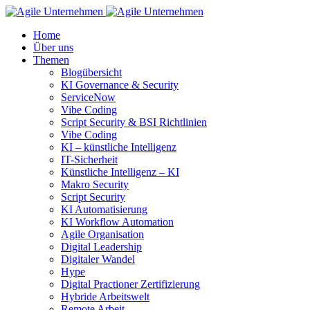
Home
Über uns
Themen
Blogübersicht
KI Governance & Security
ServiceNow
Vibe Coding
Script Security & BSI Richtlinien
Vibe Coding
KI – künstliche Intelligenz
IT-Sicherheit
Künstliche Intelligenz – KI
Makro Security
Script Security
KI Automatisierung
KI Workflow Automation
Agile Organisation
Digital Leadership
Digitaler Wandel
Hype
Digital Practioner Zertifizierung
Hybride Arbeitswelt
Remote Arbeit