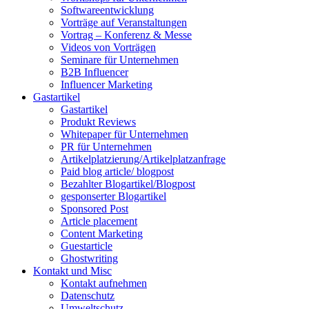
Softwareentwicklung
Vorträge auf Veranstaltungen
Vortrag – Konferenz & Messe
Videos von Vorträgen
Seminare für Unternehmen
B2B Influencer
Influencer Marketing
Gastartikel
Gastartikel
Produkt Reviews
Whitepaper für Unternehmen
PR für Unternehmen
Artikelplatzierung/Artikelplatzanfrage
Paid blog article/ blogpost
Bezahlter Blogartikel/Blogpost
gesponserter Blogartikel
Sponsored Post
Article placement
Content Marketing
Guestarticle
Ghostwriting
Kontakt und Misc
Kontakt aufnehmen
Datenschutz
Umweltschutz