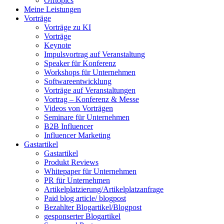
Offtopics
Meine Leistungen
Vorträge
Vorträge zu KI
Vorträge
Keynote
Impulsvortrag auf Veranstaltung
Speaker für Konferenz
Workshops für Unternehmen
Softwareentwicklung
Vorträge auf Veranstaltungen
Vortrag – Konferenz & Messe
Videos von Vorträgen
Seminare für Unternehmen
B2B Influencer
Influencer Marketing
Gastartikel
Gastartikel
Produkt Reviews
Whitepaper für Unternehmen
PR für Unternehmen
Artikelplatzierung/Artikelplatzanfrage
Paid blog article/ blogpost
Bezahlter Blogartikel/Blogpost
gesponserter Blogartikel