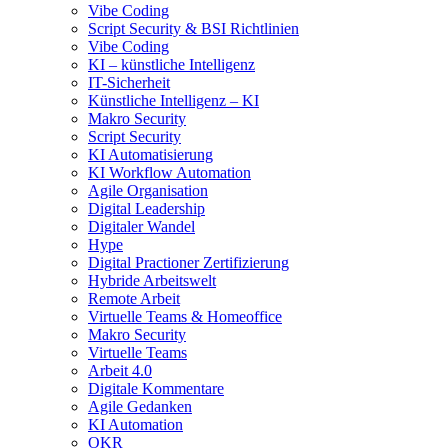
Vibe Coding
Script Security & BSI Richtlinien
Vibe Coding
KI – künstliche Intelligenz
IT-Sicherheit
Künstliche Intelligenz – KI
Makro Security
Script Security
KI Automatisierung
KI Workflow Automation
Agile Organisation
Digital Leadership
Digitaler Wandel
Hype
Digital Practioner Zertifizierung
Hybride Arbeitswelt
Remote Arbeit
Virtuelle Teams & Homeoffice
Makro Security
Virtuelle Teams
Arbeit 4.0
Digitale Kommentare
Agile Gedanken
KI Automation
OKR