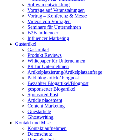
Softwareentwicklung
Vorträge auf Veranstaltungen
Vortrag – Konferenz & Messe
Videos von Vorträgen
Seminare für Unternehmen
B2B Influencer
Influencer Marketing
Gastartikel
Gastartikel
Produkt Reviews
Whitepaper für Unternehmen
PR für Unternehmen
Artikelplatzierung/Artikelplatzanfrage
Paid blog article/ blogpost
Bezahlter Blogartikel/Blogpost
gesponserter Blogartikel
Sponsored Post
Article placement
Content Marketing
Guestarticle
Ghostwriting
Kontakt und Misc
Kontakt aufnehmen
Datenschutz
Umweltschutz