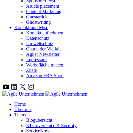
Sponsored Post
Article placement
Content Marketing
Guestarticle
Ghostwriting
Kontakt und Misc
Kontakt aufnehmen
Datenschutz
Umweltschutz
Charta der Vielfalt
Agiler Newsletter
Impressum
Werbefläche mieten
Zitate
Amazon FBA Shop
">
Home
Über uns
Themen
Blogübersicht
KI Governance & Security
ServiceNow