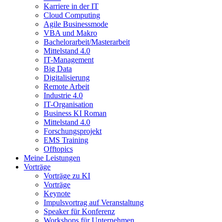
Karriere in der IT
Cloud Computing
Agile Businessmode
VBA und Makro
Bachelorarbeit/Masterarbeit
Mittelstand 4.0
IT-Management
Big Data
Digitalisierung
Remote Arbeit
Industrie 4.0
IT-Organisation
Business KI Roman
Mittelstand 4.0
Forschungsprojekt
EMS Training
Offtopics
Meine Leistungen
Vorträge
Vorträge zu KI
Vorträge
Keynote
Impulsvortrag auf Veranstaltung
Speaker für Konferenz
Workshops für Unternehmen