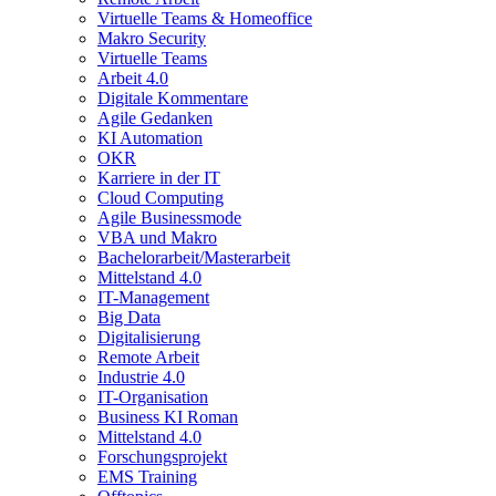
Virtuelle Teams & Homeoffice
Makro Security
Virtuelle Teams
Arbeit 4.0
Digitale Kommentare
Agile Gedanken
KI Automation
OKR
Karriere in der IT
Cloud Computing
Agile Businessmode
VBA und Makro
Bachelorarbeit/Masterarbeit
Mittelstand 4.0
IT-Management
Big Data
Digitalisierung
Remote Arbeit
Industrie 4.0
IT-Organisation
Business KI Roman
Mittelstand 4.0
Forschungsprojekt
EMS Training