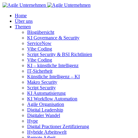
Home
Über uns
Themen
Blogübersicht
KI Governance & Security
ServiceNow
Vibe Coding
Script Security & BSI Richtlinien
Vibe Coding
KI – künstliche Intelligenz
IT-Sicherheit
Künstliche Intelligenz – KI
Makro Security
Script Security
KI Automatisierung
KI Workflow Automation
Agile Organisation
Digital Leadership
Digitaler Wandel
Hype
Digital Practioner Zertifizierung
Hybride Arbeitswelt
Remote Arbeit