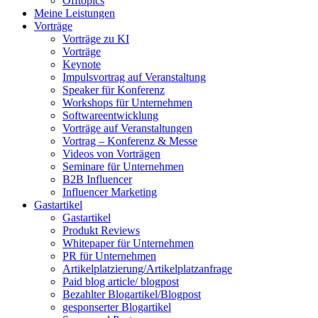
Offtopics
Meine Leistungen
Vorträge
Vorträge zu KI
Vorträge
Keynote
Impulsvortrag auf Veranstaltung
Speaker für Konferenz
Workshops für Unternehmen
Softwareentwicklung
Vorträge auf Veranstaltungen
Vortrag – Konferenz & Messe
Videos von Vorträgen
Seminare für Unternehmen
B2B Influencer
Influencer Marketing
Gastartikel
Gastartikel
Produkt Reviews
Whitepaper für Unternehmen
PR für Unternehmen
Artikelplatzierung/Artikelplatzanfrage
Paid blog article/ blogpost
Bezahlter Blogartikel/Blogpost
gesponserter Blogartikel