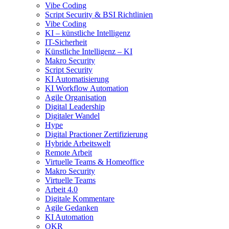
Vibe Coding
Script Security & BSI Richtlinien
Vibe Coding
KI – künstliche Intelligenz
IT-Sicherheit
Künstliche Intelligenz – KI
Makro Security
Script Security
KI Automatisierung
KI Workflow Automation
Agile Organisation
Digital Leadership
Digitaler Wandel
Hype
Digital Practioner Zertifizierung
Hybride Arbeitswelt
Remote Arbeit
Virtuelle Teams & Homeoffice
Makro Security
Virtuelle Teams
Arbeit 4.0
Digitale Kommentare
Agile Gedanken
KI Automation
OKR