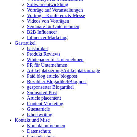
Softwareentwicklung
Vorträge auf Veranstaltungen
Vortrag – Konferenz & Messe
Videos von Vorträgen
Seminare für Unternehmen
B2B Influencer
Influencer Marketing
Gastartikel
Gastartikel
Produkt Reviews
Whitepaper für Unternehmen
PR für Unternehmen
Artikelplatzierung/Artikelplatzanfrage
Paid blog article/ blogpost
Bezahlter Blogartikel/Blogpost
gesponserter Blogartikel
Sponsored Post
Article placement
Content Marketing
Guestarticle
Ghostwriting
Kontakt und Misc
Kontakt aufnehmen
Datenschutz
Umweltschutz