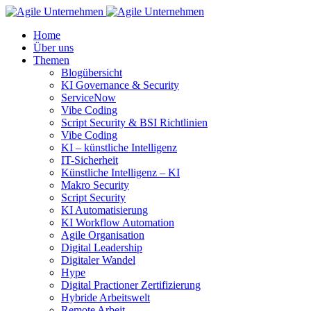
Home
Über uns
Themen
Blogübersicht
KI Governance & Security
ServiceNow
Vibe Coding
Script Security & BSI Richtlinien
Vibe Coding
KI – künstliche Intelligenz
IT-Sicherheit
Künstliche Intelligenz – KI
Makro Security
Script Security
KI Automatisierung
KI Workflow Automation
Agile Organisation
Digital Leadership
Digitaler Wandel
Hype
Digital Practioner Zertifizierung
Hybride Arbeitswelt
Remote Arbeit