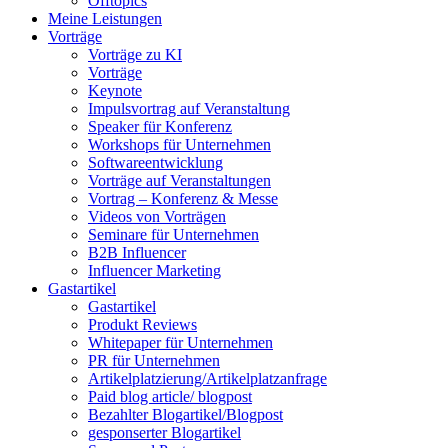
Offtopics
Meine Leistungen
Vorträge
Vorträge zu KI
Vorträge
Keynote
Impulsvortrag auf Veranstaltung
Speaker für Konferenz
Workshops für Unternehmen
Softwareentwicklung
Vorträge auf Veranstaltungen
Vortrag – Konferenz & Messe
Videos von Vorträgen
Seminare für Unternehmen
B2B Influencer
Influencer Marketing
Gastartikel
Gastartikel
Produkt Reviews
Whitepaper für Unternehmen
PR für Unternehmen
Artikelplatzierung/Artikelplatzanfrage
Paid blog article/ blogpost
Bezahlter Blogartikel/Blogpost
gesponserter Blogartikel