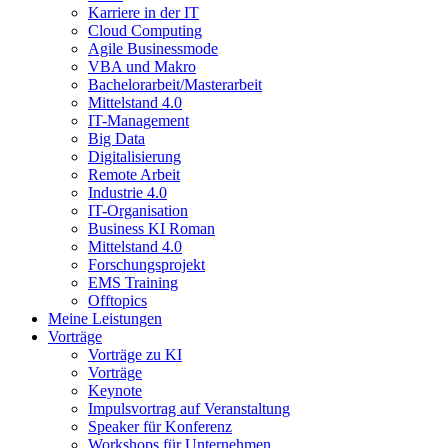
Karriere in der IT
Cloud Computing
Agile Businessmode
VBA und Makro
Bachelorarbeit/Masterarbeit
Mittelstand 4.0
IT-Management
Big Data
Digitalisierung
Remote Arbeit
Industrie 4.0
IT-Organisation
Business KI Roman
Mittelstand 4.0
Forschungsprojekt
EMS Training
Offtopics
Meine Leistungen
Vorträge
Vorträge zu KI
Vorträge
Keynote
Impulsvortrag auf Veranstaltung
Speaker für Konferenz
Workshops für Unternehmen