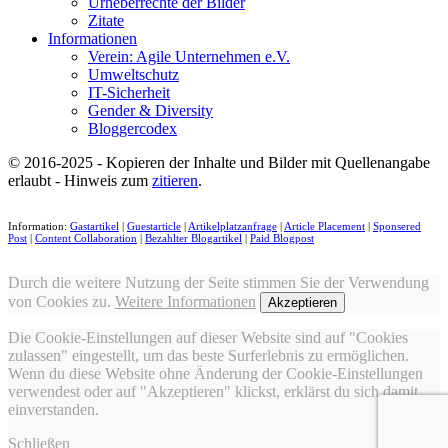
Urheberrechte der Bilder
Zitate
Informationen
Verein: Agile Unternehmen e.V.
Umweltschutz
IT-Sicherheit
Gender & Diversity
Bloggercodex
© 2016-2025 - Kopieren der Inhalte und Bilder mit Quellenangabe
erlaubt - Hinweis zum
zitieren
.
Information:
Gastartikel
|
Guestarticle
|
Artikelplatzanfrage
|
Article Placement
|
Sponsered
Post
|
Content Collaboration
|
Bezahlter Blogartikel
|
Paid Blogpost
Durch die weitere Nutzung der Seite stimmen Sie der Verwendung
von Cookies zu.
Weitere Informationen
Akzeptieren
Die Cookie-Einstellungen auf dieser Website sind auf "Cookies
zulassen" eingestellt, um das beste Surferlebnis zu ermöglichen.
Wenn du diese Website ohne Änderung der Cookie-Einstellungen
verwendest oder auf "Akzeptieren" klickst, erklärst du sich damit
einverstanden.
Schließen