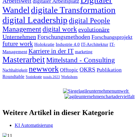
Arbeitswelt
digitaler Arbeitsplatz
Wandel
digitale Transformation
digital Leadership
digital People
Management
digital work
evolutionäre
Unternehmen
Forschungsmethoden
Forschungsprojekt
future work
Holokratie
Industrie 4.0
IT-Architektur
IT-
Karriere in der IT
Management
marketing
Masterarbeit
Mittelstand - Consulting
newwork
OKRS
Offtopic
Publikation
Nachhaltigkeit
Roundtable
Soziokratie
Workshops
trends 2023
Weitere Artikel in dieser Kategorie
KI Automatisierung