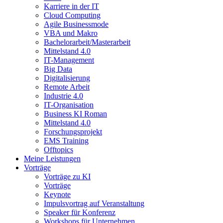
Karriere in der IT
Cloud Computing
Agile Businessmode
VBA und Makro
Bachelorarbeit/Masterarbeit
Mittelstand 4.0
IT-Management
Big Data
Digitalisierung
Remote Arbeit
Industrie 4.0
IT-Organisation
Business KI Roman
Mittelstand 4.0
Forschungsprojekt
EMS Training
Offtopics
Meine Leistungen
Vorträge
Vorträge zu KI
Vorträge
Keynote
Impulsvortrag auf Veranstaltung
Speaker für Konferenz
Workshops für Unternehmen