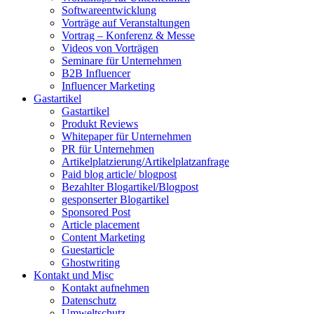
Softwareentwicklung
Vorträge auf Veranstaltungen
Vortrag – Konferenz & Messe
Videos von Vorträgen
Seminare für Unternehmen
B2B Influencer
Influencer Marketing
Gastartikel
Gastartikel
Produkt Reviews
Whitepaper für Unternehmen
PR für Unternehmen
Artikelplatzierung/Artikelplatzanfrage
Paid blog article/ blogpost
Bezahlter Blogartikel/Blogpost
gesponserter Blogartikel
Sponsored Post
Article placement
Content Marketing
Guestarticle
Ghostwriting
Kontakt und Misc
Kontakt aufnehmen
Datenschutz
Umweltschutz