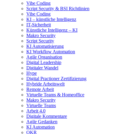
Vibe Coding
Script Security & BSI Richtlinien
Vibe Coding
KI – künstliche Intelligenz
IT-Sicherheit
Künstliche Intelligenz – KI
Makro Security
Script Security
KI Automatisierung
KI Workflow Automation
Agile Organisation
Digital Leadership
Digitaler Wandel
Hype
Digital Practioner Zertifizierung
Hybride Arbeitswelt
Remote Arbeit
Virtuelle Teams & Homeoffice
Makro Security
Virtuelle Teams
Arbeit 4.0
Digitale Kommentare
Agile Gedanken
KI Automation
OKR