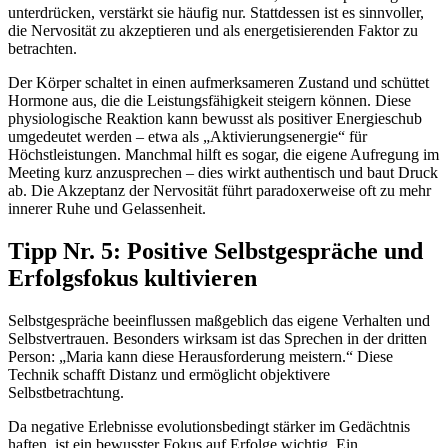
unterdrücken, verstärkt sie häufig nur. Stattdessen ist es sinnvoller,
die Nervosität zu akzeptieren und als energetisierenden Faktor zu
betrachten.
Der Körper schaltet in einen aufmerksameren Zustand und schüttet
Hormone aus, die die Leistungsfähigkeit steigern können. Diese
physiologische Reaktion kann bewusst als positiver Energieschub
umgedeutet werden – etwa als „Aktivierungsenergie“ für
Höchstleistungen. Manchmal hilft es sogar, die eigene Aufregung im
Meeting kurz anzusprechen – dies wirkt authentisch und baut Druck
ab. Die Akzeptanz der Nervosität führt paradoxerweise oft zu mehr
innerer Ruhe und Gelassenheit.
Tipp Nr. 5: Positive Selbstgespräche und
Erfolgsfokus kultivieren
Selbstgespräche beeinflussen maßgeblich das eigene Verhalten und
Selbstvertrauen. Besonders wirksam ist das Sprechen in der dritten
Person: „Maria kann diese Herausforderung meistern.“ Diese
Technik schafft Distanz und ermöglicht objektivere
Selbstbetrachtung.
Da negative Erlebnisse evolutionsbedingt stärker im Gedächtnis
haften, ist ein bewusster Fokus auf Erfolge wichtig. Ein