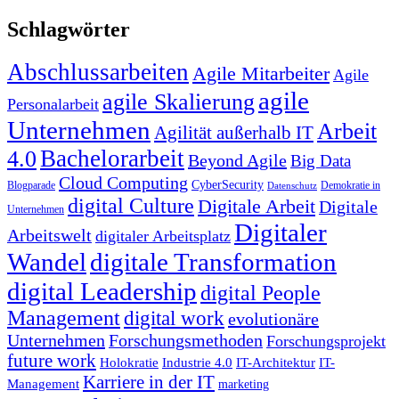
Schlagwörter
Abschlussarbeiten
Agile Mitarbeiter
Agile
agile
agile Skalierung
Personalarbeit
Unternehmen
Arbeit
Agilität außerhalb IT
Bachelorarbeit
4.0
Beyond Agile
Big Data
Cloud Computing
CyberSecurity
Blogparade
Demokratie in
Datenschutz
digital Culture
Digitale Arbeit
Digitale
Unternehmen
Digitaler
Arbeitswelt
digitaler Arbeitsplatz
Wandel
digitale Transformation
digital Leadership
digital People
Management
digital work
evolutionäre
Unternehmen
Forschungsmethoden
Forschungsprojekt
future work
Holokratie
Industrie 4.0
IT-Architektur
IT-
Karriere in der IT
Management
marketing