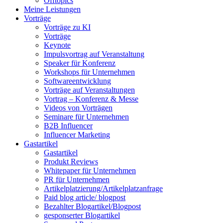
Offtopics
Meine Leistungen
Vorträge
Vorträge zu KI
Vorträge
Keynote
Impulsvortrag auf Veranstaltung
Speaker für Konferenz
Workshops für Unternehmen
Softwareentwicklung
Vorträge auf Veranstaltungen
Vortrag – Konferenz & Messe
Videos von Vorträgen
Seminare für Unternehmen
B2B Influencer
Influencer Marketing
Gastartikel
Gastartikel
Produkt Reviews
Whitepaper für Unternehmen
PR für Unternehmen
Artikelplatzierung/Artikelplatzanfrage
Paid blog article/ blogpost
Bezahlter Blogartikel/Blogpost
gesponserter Blogartikel