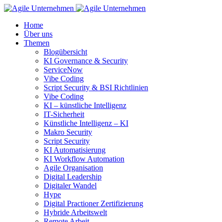
Home
Über uns
Themen
Blogübersicht
KI Governance & Security
ServiceNow
Vibe Coding
Script Security & BSI Richtlinien
Vibe Coding
KI – künstliche Intelligenz
IT-Sicherheit
Künstliche Intelligenz – KI
Makro Security
Script Security
KI Automatisierung
KI Workflow Automation
Agile Organisation
Digital Leadership
Digitaler Wandel
Hype
Digital Practioner Zertifizierung
Hybride Arbeitswelt
Remote Arbeit