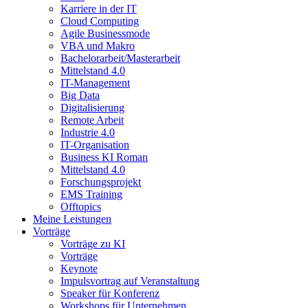
Karriere in der IT
Cloud Computing
Agile Businessmode
VBA und Makro
Bachelorarbeit/Masterarbeit
Mittelstand 4.0
IT-Management
Big Data
Digitalisierung
Remote Arbeit
Industrie 4.0
IT-Organisation
Business KI Roman
Mittelstand 4.0
Forschungsprojekt
EMS Training
Offtopics
Meine Leistungen
Vorträge
Vorträge zu KI
Vorträge
Keynote
Impulsvortrag auf Veranstaltung
Speaker für Konferenz
Workshops für Unternehmen