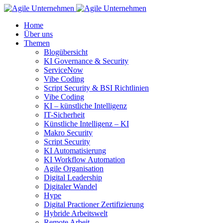
Home
Über uns
Themen
Blogübersicht
KI Governance & Security
ServiceNow
Vibe Coding
Script Security & BSI Richtlinien
Vibe Coding
KI – künstliche Intelligenz
IT-Sicherheit
Künstliche Intelligenz – KI
Makro Security
Script Security
KI Automatisierung
KI Workflow Automation
Agile Organisation
Digital Leadership
Digitaler Wandel
Hype
Digital Practioner Zertifizierung
Hybride Arbeitswelt
Remote Arbeit