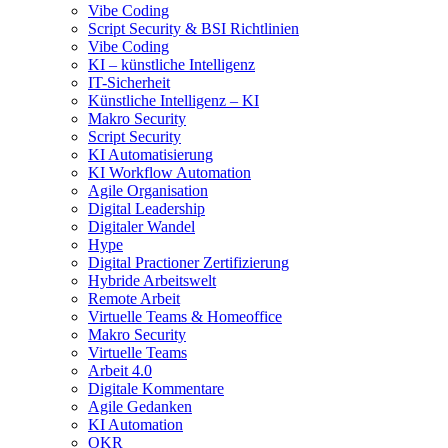
Vibe Coding
Script Security & BSI Richtlinien
Vibe Coding
KI – künstliche Intelligenz
IT-Sicherheit
Künstliche Intelligenz – KI
Makro Security
Script Security
KI Automatisierung
KI Workflow Automation
Agile Organisation
Digital Leadership
Digitaler Wandel
Hype
Digital Practioner Zertifizierung
Hybride Arbeitswelt
Remote Arbeit
Virtuelle Teams & Homeoffice
Makro Security
Virtuelle Teams
Arbeit 4.0
Digitale Kommentare
Agile Gedanken
KI Automation
OKR