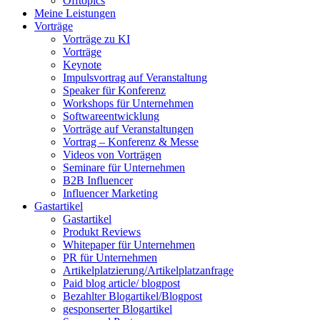
Offtopics
Meine Leistungen
Vorträge
Vorträge zu KI
Vorträge
Keynote
Impulsvortrag auf Veranstaltung
Speaker für Konferenz
Workshops für Unternehmen
Softwareentwicklung
Vorträge auf Veranstaltungen
Vortrag – Konferenz & Messe
Videos von Vorträgen
Seminare für Unternehmen
B2B Influencer
Influencer Marketing
Gastartikel
Gastartikel
Produkt Reviews
Whitepaper für Unternehmen
PR für Unternehmen
Artikelplatzierung/Artikelplatzanfrage
Paid blog article/ blogpost
Bezahlter Blogartikel/Blogpost
gesponserter Blogartikel