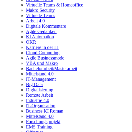
Virtuelle Teams & Homeoffice
Makro Security
Virtuelle Teams
Arbeit 4.0
Digitale Kommentare
Agile Gedanken
KI Automation
OKR
Karriere in der IT
Cloud Computing
Agile Businessmode
VBA und Makro
Bachelorarbeit/Masterarbeit
Mittelstand 4.0
IT-Management
Big Data
Digitalisierung
Remote Arbeit
Industrie 4.0
IT-Organisation
Business KI Roman
Mittelstand 4.0
Forschungsprojekt
EMS Training