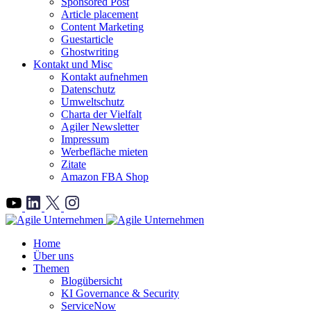
Sponsored Post
Article placement
Content Marketing
Guestarticle
Ghostwriting
Kontakt und Misc
Kontakt aufnehmen
Datenschutz
Umweltschutz
Charta der Vielfalt
Agiler Newsletter
Impressum
Werbefläche mieten
Zitate
Amazon FBA Shop
">
Home
Über uns
Themen
Blogübersicht
KI Governance & Security
ServiceNow