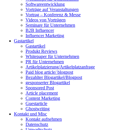
Softwareentwicklung
Vorträge auf Veranstaltungen
Vortrag – Konferenz & Messe
Videos von Vorträgen
Seminare für Unternehmen
B2B Influencer
Influencer Marketing
Gastartikel
Gastartikel
Produkt Reviews
Whitepaper für Unternehmen
PR für Unternehmen
Artikelplatzierung/Artikelplatzanfrage
Paid blog article/ blogpost
Bezahlter Blogartikel/Blogpost
gesponserter Blogartikel
Sponsored Post
Article placement
Content Marketing
Guestarticle
Ghostwriting
Kontakt und Misc
Kontakt aufnehmen
Datenschutz
Umweltschutz