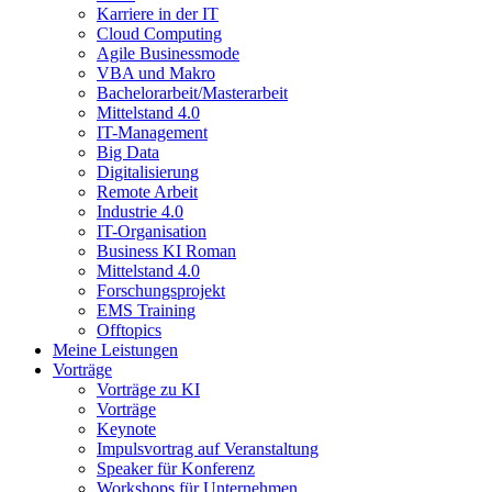
Karriere in der IT
Cloud Computing
Agile Businessmode
VBA und Makro
Bachelorarbeit/Masterarbeit
Mittelstand 4.0
IT-Management
Big Data
Digitalisierung
Remote Arbeit
Industrie 4.0
IT-Organisation
Business KI Roman
Mittelstand 4.0
Forschungsprojekt
EMS Training
Offtopics
Meine Leistungen
Vorträge
Vorträge zu KI
Vorträge
Keynote
Impulsvortrag auf Veranstaltung
Speaker für Konferenz
Workshops für Unternehmen