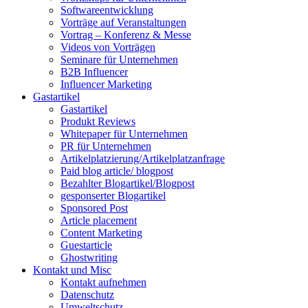
Softwareentwicklung
Vorträge auf Veranstaltungen
Vortrag – Konferenz & Messe
Videos von Vorträgen
Seminare für Unternehmen
B2B Influencer
Influencer Marketing
Gastartikel
Gastartikel
Produkt Reviews
Whitepaper für Unternehmen
PR für Unternehmen
Artikelplatzierung/Artikelplatzanfrage
Paid blog article/ blogpost
Bezahlter Blogartikel/Blogpost
gesponserter Blogartikel
Sponsored Post
Article placement
Content Marketing
Guestarticle
Ghostwriting
Kontakt und Misc
Kontakt aufnehmen
Datenschutz
Umweltschutz