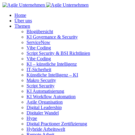
Home
Über uns
Themen
Blogübersicht
KI Governance & Security
ServiceNow
Vibe Coding
Script Security & BSI Richtlinien
Vibe Coding
KI – künstliche Intelligenz
IT-Sicherheit
Künstliche Intelligenz – KI
Makro Security
Script Security
KI Automatisierung
KI Workflow Automation
Agile Organisation
Digital Leadership
Digitaler Wandel
Hype
Digital Practioner Zertifizierung
Hybride Arbeitswelt
Remote Arbeit