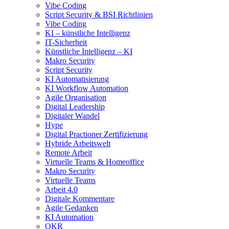
Vibe Coding
Script Security & BSI Richtlinien
Vibe Coding
KI – künstliche Intelligenz
IT-Sicherheit
Künstliche Intelligenz – KI
Makro Security
Script Security
KI Automatisierung
KI Workflow Automation
Agile Organisation
Digital Leadership
Digitaler Wandel
Hype
Digital Practioner Zertifizierung
Hybride Arbeitswelt
Remote Arbeit
Virtuelle Teams & Homeoffice
Makro Security
Virtuelle Teams
Arbeit 4.0
Digitale Kommentare
Agile Gedanken
KI Automation
OKR