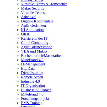
Virtuelle Teams & Homeoffice
Makro Security
Virtuelle Teams
Arbeit 4.0
Digitale Kommentare
Agile Gedanken
KI Automation
OKR
Karriere in der IT
Cloud Computing
Agile Businessmode
VBA und Makro
Bachelorarbeit/Masterarbeit
Mittelstand 4.0
IT-Management
Big Data
Digitalisierung
Remote Arbeit
Industrie 4.0
IT-Organisation
Business KI Roman
Mittelstand 4.0
Forschungsprojekt
EMS Training