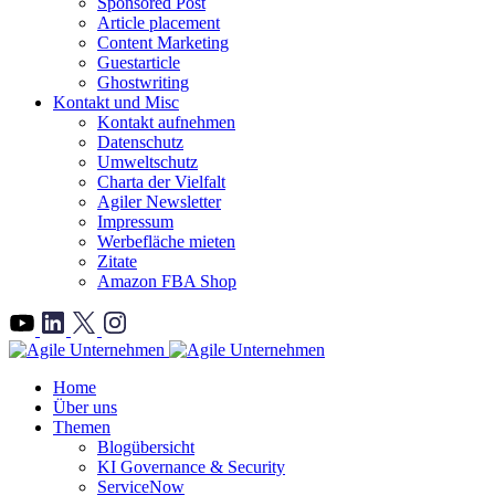
Sponsored Post
Article placement
Content Marketing
Guestarticle
Ghostwriting
Kontakt und Misc
Kontakt aufnehmen
Datenschutz
Umweltschutz
Charta der Vielfalt
Agiler Newsletter
Impressum
Werbefläche mieten
Zitate
Amazon FBA Shop
">
Home
Über uns
Themen
Blogübersicht
KI Governance & Security
ServiceNow