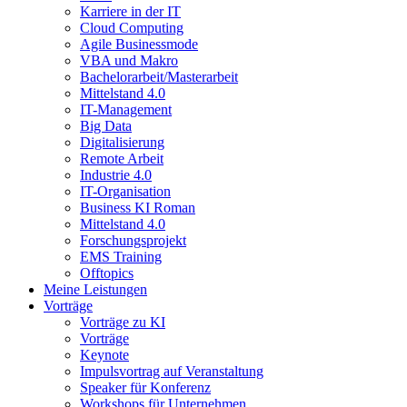
Karriere in der IT
Cloud Computing
Agile Businessmode
VBA und Makro
Bachelorarbeit/Masterarbeit
Mittelstand 4.0
IT-Management
Big Data
Digitalisierung
Remote Arbeit
Industrie 4.0
IT-Organisation
Business KI Roman
Mittelstand 4.0
Forschungsprojekt
EMS Training
Offtopics
Meine Leistungen
Vorträge
Vorträge zu KI
Vorträge
Keynote
Impulsvortrag auf Veranstaltung
Speaker für Konferenz
Workshops für Unternehmen