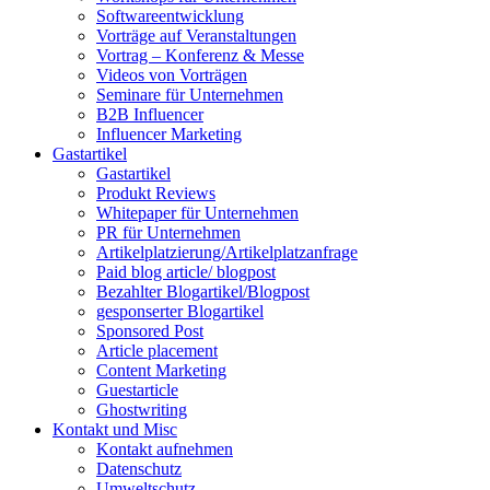
Softwareentwicklung
Vorträge auf Veranstaltungen
Vortrag – Konferenz & Messe
Videos von Vorträgen
Seminare für Unternehmen
B2B Influencer
Influencer Marketing
Gastartikel
Gastartikel
Produkt Reviews
Whitepaper für Unternehmen
PR für Unternehmen
Artikelplatzierung/Artikelplatzanfrage
Paid blog article/ blogpost
Bezahlter Blogartikel/Blogpost
gesponserter Blogartikel
Sponsored Post
Article placement
Content Marketing
Guestarticle
Ghostwriting
Kontakt und Misc
Kontakt aufnehmen
Datenschutz
Umweltschutz