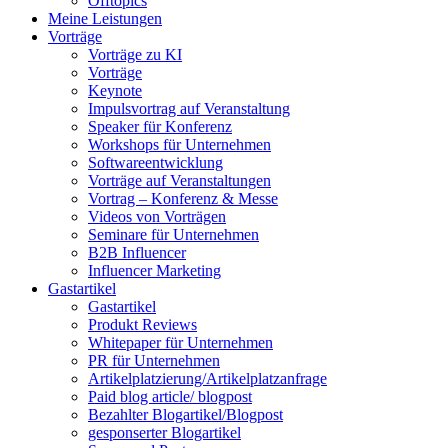
Offtopics
Meine Leistungen
Vorträge
Vorträge zu KI
Vorträge
Keynote
Impulsvortrag auf Veranstaltung
Speaker für Konferenz
Workshops für Unternehmen
Softwareentwicklung
Vorträge auf Veranstaltungen
Vortrag – Konferenz & Messe
Videos von Vorträgen
Seminare für Unternehmen
B2B Influencer
Influencer Marketing
Gastartikel
Gastartikel
Produkt Reviews
Whitepaper für Unternehmen
PR für Unternehmen
Artikelplatzierung/Artikelplatzanfrage
Paid blog article/ blogpost
Bezahlter Blogartikel/Blogpost
gesponserter Blogartikel