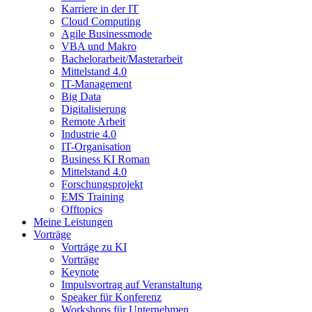
Karriere in der IT
Cloud Computing
Agile Businessmode
VBA und Makro
Bachelorarbeit/Masterarbeit
Mittelstand 4.0
IT-Management
Big Data
Digitalisierung
Remote Arbeit
Industrie 4.0
IT-Organisation
Business KI Roman
Mittelstand 4.0
Forschungsprojekt
EMS Training
Offtopics
Meine Leistungen
Vorträge
Vorträge zu KI
Vorträge
Keynote
Impulsvortrag auf Veranstaltung
Speaker für Konferenz
Workshops für Unternehmen