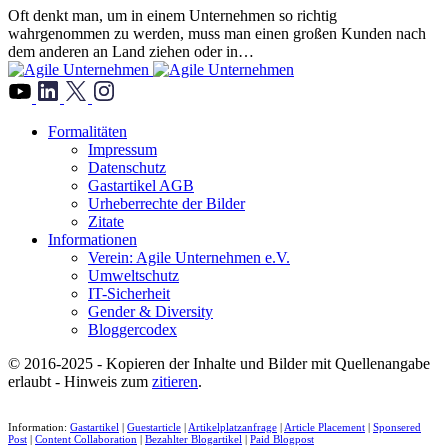
Oft denkt man, um in einem Unternehmen so richtig
wahrgenommen zu werden, muss man einen großen Kunden nach
dem anderen an Land ziehen oder in…
">
Formalitäten
Impressum
Datenschutz
Gastartikel AGB
Urheberrechte der Bilder
Zitate
Informationen
Verein: Agile Unternehmen e.V.
Umweltschutz
IT-Sicherheit
Gender & Diversity
Bloggercodex
© 2016-2025 - Kopieren der Inhalte und Bilder mit Quellenangabe
erlaubt - Hinweis zum
zitieren
.
Information:
Gastartikel
|
Guestarticle
|
Artikelplatzanfrage
|
Article Placement
|
Sponsered
Post
|
Content Collaboration
|
Bezahlter Blogartikel
|
Paid Blogpost