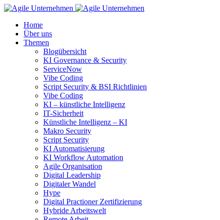
Home
Über uns
Themen
Blogübersicht
KI Governance & Security
ServiceNow
Vibe Coding
Script Security & BSI Richtlinien
Vibe Coding
KI – künstliche Intelligenz
IT-Sicherheit
Künstliche Intelligenz – KI
Makro Security
Script Security
KI Automatisierung
KI Workflow Automation
Agile Organisation
Digital Leadership
Digitaler Wandel
Hype
Digital Practioner Zertifizierung
Hybride Arbeitswelt
Remote Arbeit