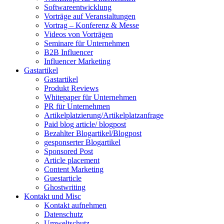
Softwareentwicklung
Vorträge auf Veranstaltungen
Vortrag – Konferenz & Messe
Videos von Vorträgen
Seminare für Unternehmen
B2B Influencer
Influencer Marketing
Gastartikel
Gastartikel
Produkt Reviews
Whitepaper für Unternehmen
PR für Unternehmen
Artikelplatzierung/Artikelplatzanfrage
Paid blog article/ blogpost
Bezahlter Blogartikel/Blogpost
gesponserter Blogartikel
Sponsored Post
Article placement
Content Marketing
Guestarticle
Ghostwriting
Kontakt und Misc
Kontakt aufnehmen
Datenschutz
Umweltschutz