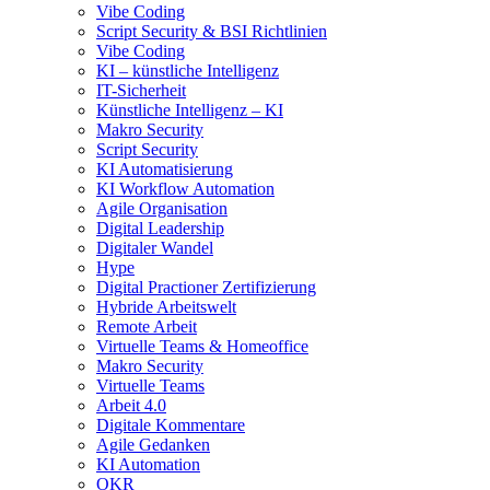
Vibe Coding
Script Security & BSI Richtlinien
Vibe Coding
KI – künstliche Intelligenz
IT-Sicherheit
Künstliche Intelligenz – KI
Makro Security
Script Security
KI Automatisierung
KI Workflow Automation
Agile Organisation
Digital Leadership
Digitaler Wandel
Hype
Digital Practioner Zertifizierung
Hybride Arbeitswelt
Remote Arbeit
Virtuelle Teams & Homeoffice
Makro Security
Virtuelle Teams
Arbeit 4.0
Digitale Kommentare
Agile Gedanken
KI Automation
OKR