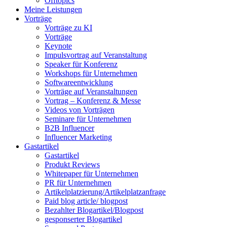
Offtopics
Meine Leistungen
Vorträge
Vorträge zu KI
Vorträge
Keynote
Impulsvortrag auf Veranstaltung
Speaker für Konferenz
Workshops für Unternehmen
Softwareentwicklung
Vorträge auf Veranstaltungen
Vortrag – Konferenz & Messe
Videos von Vorträgen
Seminare für Unternehmen
B2B Influencer
Influencer Marketing
Gastartikel
Gastartikel
Produkt Reviews
Whitepaper für Unternehmen
PR für Unternehmen
Artikelplatzierung/Artikelplatzanfrage
Paid blog article/ blogpost
Bezahlter Blogartikel/Blogpost
gesponserter Blogartikel