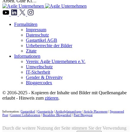
Arbeit. Gute KI…
">
Formalitäten
Impressum
Datenschutz
Gastartikel AGB
Urheberrechte der Bilder
Zitate
Informationen
Verein: Agile Unternehmen e.V.
Umweltschutz
IT-Sicherheit
Gender & Diversity
Bloggercodex
© 2016-2025 - Kopieren der Inhalte und Bilder mit Quellenangabe
erlaubt - Hinweis zum
zitieren
.
Information:
Gastartikel
|
Guestarticle
|
Artikelplatzanfrage
|
Article Placement
|
Sponsered
Post
|
Content Collaboration
|
Bezahlter Blogartikel
|
Paid Blogpost
Durch die weitere Nutzung der Seite stimmen Sie der Verwendung