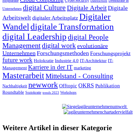
CyberSecurity
Blogparade
Demokratie in
Datenschutz
digital Culture
Digitale Arbeit
Digitale
Unternehmen
Digitaler
Arbeitswelt
digitaler Arbeitsplatz
Wandel
digitale Transformation
digital Leadership
digital People
Management
digital work
evolutionäre
Unternehmen
Forschungsmethoden
Forschungsprojekt
future work
Holokratie
Industrie 4.0
IT-Architektur
IT-
Karriere in der IT
Management
marketing
Masterarbeit
Mittelstand - Consulting
newwork
OKRS
Offtopic
Publikation
Nachhaltigkeit
Roundtable
Soziokratie
Workshops
trends 2023
Weitere Artikel in dieser Kategorie