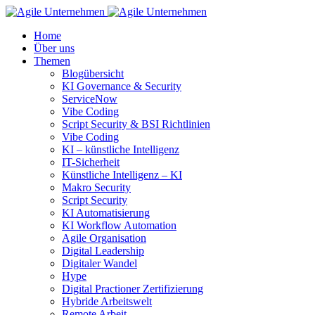
Home
Über uns
Themen
Blogübersicht
KI Governance & Security
ServiceNow
Vibe Coding
Script Security & BSI Richtlinien
Vibe Coding
KI – künstliche Intelligenz
IT-Sicherheit
Künstliche Intelligenz – KI
Makro Security
Script Security
KI Automatisierung
KI Workflow Automation
Agile Organisation
Digital Leadership
Digitaler Wandel
Hype
Digital Practioner Zertifizierung
Hybride Arbeitswelt
Remote Arbeit