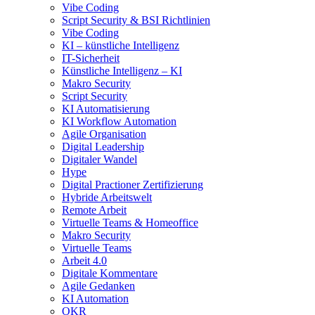
Vibe Coding
Script Security & BSI Richtlinien
Vibe Coding
KI – künstliche Intelligenz
IT-Sicherheit
Künstliche Intelligenz – KI
Makro Security
Script Security
KI Automatisierung
KI Workflow Automation
Agile Organisation
Digital Leadership
Digitaler Wandel
Hype
Digital Practioner Zertifizierung
Hybride Arbeitswelt
Remote Arbeit
Virtuelle Teams & Homeoffice
Makro Security
Virtuelle Teams
Arbeit 4.0
Digitale Kommentare
Agile Gedanken
KI Automation
OKR