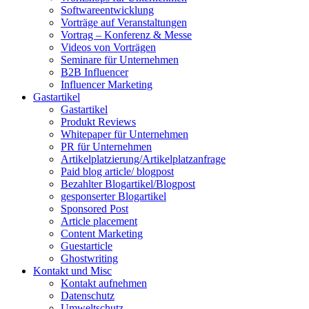
Softwareentwicklung
Vorträge auf Veranstaltungen
Vortrag – Konferenz & Messe
Videos von Vorträgen
Seminare für Unternehmen
B2B Influencer
Influencer Marketing
Gastartikel
Gastartikel
Produkt Reviews
Whitepaper für Unternehmen
PR für Unternehmen
Artikelplatzierung/Artikelplatzanfrage
Paid blog article/ blogpost
Bezahlter Blogartikel/Blogpost
gesponserter Blogartikel
Sponsored Post
Article placement
Content Marketing
Guestarticle
Ghostwriting
Kontakt und Misc
Kontakt aufnehmen
Datenschutz
Umweltschutz