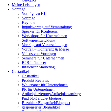
Offtopics
Meine Leistungen
Vorträge
Vorträge zu KI
Vorträge
Keynote
Impulsvortrag auf Veranstaltung
Speaker für Konferenz
Workshops für Unternehmen
Softwareentwicklung
Vorträge auf Veranstaltungen
Vortrag – Konferenz & Messe
Videos von Vorträgen
Seminare für Unternehmen
B2B Influencer
Influencer Marketing
Gastartikel
Gastartikel
Produkt Reviews
Whitepaper für Unternehmen
PR für Unternehmen
Artikelplatzierung/Artikelplatzanfrage
Paid blog article/ blogpost
Bezahlter Blogartikel/Blogpost
gesponserter Blogartikel