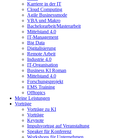
Karriere in der IT
Cloud Computing
Agile Businessmode
VBA und Makro
Bachelorarbeit/Masterarbeit
Mittelstand 4.0
IT-Management
Big Data
Digitalisierung
Remote Arbeit
Industrie 4.0
IT-Organisation
Business KI Roman
Mittelstand 4.0
Forschungsprojekt
EMS Training
Offtopics
Meine Leistungen
Vorträge
Vorträge zu KI
Vorträge
Keynote
Impulsvortrag auf Veranstaltung
Speaker für Konferenz
Workshops für Unternehmen