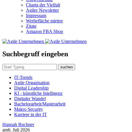
Charta der Vielfalt
Agiler Newsletter
Impressum
Werbefläche mieten
Zitate
Amazon FBA Shop
Suchbegruff eingeben
suchen
IT-Trends
Agile Organisation
Digital Leadership
KI - künstliche Intelligenz
Digitaler Wandel
Bachelorarbeit/Masterarbeit
Makro Security
Karriere in der IT
Hannah Buchner
am
6. Juli 2026