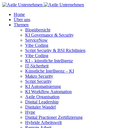
Home
Über uns
Themen
Blogübersicht
KI Governance & Security
ServiceNow
Vibe Coding
Script Security & BSI Richtlinien
Vibe Coding
KI – künstliche Intelligenz
IT-Sicherheit
Künstliche Intelligenz – KI
Makro Security
Script Security
KI Automatisierung
KI Workflow Automation
Agile Organisation
Digital Leadership
Digitaler Wandel
Hype
Digital Practioner Zertifizierung
Hybride Arbeitswelt
Remote Arbeit