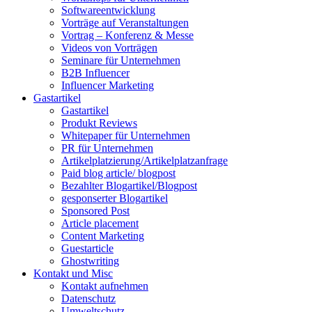
Softwareentwicklung
Vorträge auf Veranstaltungen
Vortrag – Konferenz & Messe
Videos von Vorträgen
Seminare für Unternehmen
B2B Influencer
Influencer Marketing
Gastartikel
Gastartikel
Produkt Reviews
Whitepaper für Unternehmen
PR für Unternehmen
Artikelplatzierung/Artikelplatzanfrage
Paid blog article/ blogpost
Bezahlter Blogartikel/Blogpost
gesponserter Blogartikel
Sponsored Post
Article placement
Content Marketing
Guestarticle
Ghostwriting
Kontakt und Misc
Kontakt aufnehmen
Datenschutz
Umweltschutz