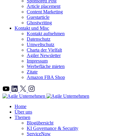
Sponsored Post
Article placement
Content Marketing
Guestarticle
Ghostwriting
Kontakt und Misc
Kontakt aufnehmen
Datenschutz
Umweltschutz
Charta der Vielfalt
Agiler Newsletter
Impressum
Werbefläche mieten
Zitate
Amazon FBA Shop
">
Home
Über uns
Themen
Blogübersicht
KI Governance & Security
ServiceNow