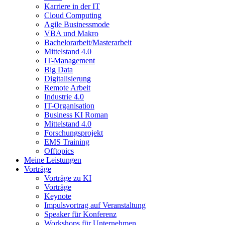
Karriere in der IT
Cloud Computing
Agile Businessmode
VBA und Makro
Bachelorarbeit/Masterarbeit
Mittelstand 4.0
IT-Management
Big Data
Digitalisierung
Remote Arbeit
Industrie 4.0
IT-Organisation
Business KI Roman
Mittelstand 4.0
Forschungsprojekt
EMS Training
Offtopics
Meine Leistungen
Vorträge
Vorträge zu KI
Vorträge
Keynote
Impulsvortrag auf Veranstaltung
Speaker für Konferenz
Workshops für Unternehmen