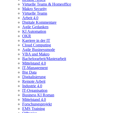
Virtuelle Teams & Homeoffice
Makro Security
Virtuelle Teams
Arbeit 4.0
Digitale Kommentare
Agile Gedanken
KI Automation
OKR
Karriere in der IT
Cloud Computing
Agile Businessmode
VBA und Makro
Bachelorarbeit/Masterarbeit
Mittelstand 4.0
IT-Management
Big Data
Digitalisierung
Remote Arbeit
Industrie 4.0
IT-Organisation
Business KI Roman
Mittelstand 4.0
Forschungsprojekt
EMS Training