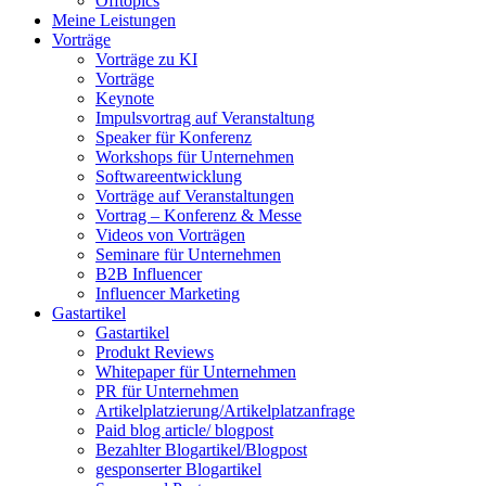
Offtopics
Meine Leistungen
Vorträge
Vorträge zu KI
Vorträge
Keynote
Impulsvortrag auf Veranstaltung
Speaker für Konferenz
Workshops für Unternehmen
Softwareentwicklung
Vorträge auf Veranstaltungen
Vortrag – Konferenz & Messe
Videos von Vorträgen
Seminare für Unternehmen
B2B Influencer
Influencer Marketing
Gastartikel
Gastartikel
Produkt Reviews
Whitepaper für Unternehmen
PR für Unternehmen
Artikelplatzierung/Artikelplatzanfrage
Paid blog article/ blogpost
Bezahlter Blogartikel/Blogpost
gesponserter Blogartikel