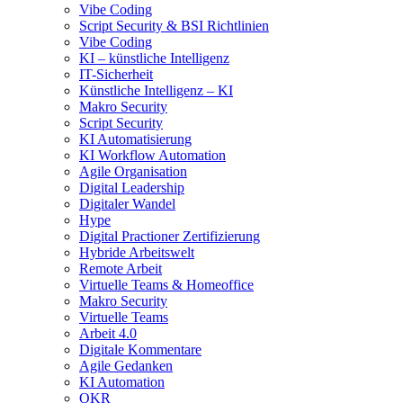
Vibe Coding
Script Security & BSI Richtlinien
Vibe Coding
KI – künstliche Intelligenz
IT-Sicherheit
Künstliche Intelligenz – KI
Makro Security
Script Security
KI Automatisierung
KI Workflow Automation
Agile Organisation
Digital Leadership
Digitaler Wandel
Hype
Digital Practioner Zertifizierung
Hybride Arbeitswelt
Remote Arbeit
Virtuelle Teams & Homeoffice
Makro Security
Virtuelle Teams
Arbeit 4.0
Digitale Kommentare
Agile Gedanken
KI Automation
OKR