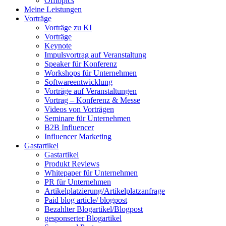
Offtopics
Meine Leistungen
Vorträge
Vorträge zu KI
Vorträge
Keynote
Impulsvortrag auf Veranstaltung
Speaker für Konferenz
Workshops für Unternehmen
Softwareentwicklung
Vorträge auf Veranstaltungen
Vortrag – Konferenz & Messe
Videos von Vorträgen
Seminare für Unternehmen
B2B Influencer
Influencer Marketing
Gastartikel
Gastartikel
Produkt Reviews
Whitepaper für Unternehmen
PR für Unternehmen
Artikelplatzierung/Artikelplatzanfrage
Paid blog article/ blogpost
Bezahlter Blogartikel/Blogpost
gesponserter Blogartikel