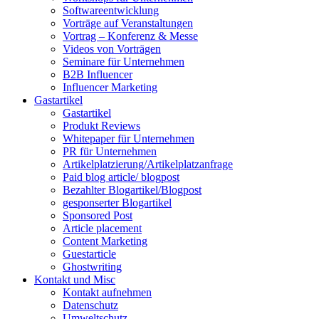
Softwareentwicklung
Vorträge auf Veranstaltungen
Vortrag – Konferenz & Messe
Videos von Vorträgen
Seminare für Unternehmen
B2B Influencer
Influencer Marketing
Gastartikel
Gastartikel
Produkt Reviews
Whitepaper für Unternehmen
PR für Unternehmen
Artikelplatzierung/Artikelplatzanfrage
Paid blog article/ blogpost
Bezahlter Blogartikel/Blogpost
gesponserter Blogartikel
Sponsored Post
Article placement
Content Marketing
Guestarticle
Ghostwriting
Kontakt und Misc
Kontakt aufnehmen
Datenschutz
Umweltschutz