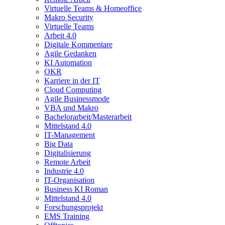
Virtuelle Teams & Homeoffice
Makro Security
Virtuelle Teams
Arbeit 4.0
Digitale Kommentare
Agile Gedanken
KI Automation
OKR
Karriere in der IT
Cloud Computing
Agile Businessmode
VBA und Makro
Bachelorarbeit/Masterarbeit
Mittelstand 4.0
IT-Management
Big Data
Digitalisierung
Remote Arbeit
Industrie 4.0
IT-Organisation
Business KI Roman
Mittelstand 4.0
Forschungsprojekt
EMS Training