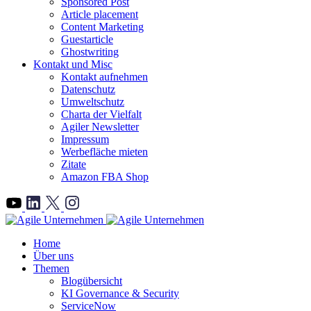
Sponsored Post
Article placement
Content Marketing
Guestarticle
Ghostwriting
Kontakt und Misc
Kontakt aufnehmen
Datenschutz
Umweltschutz
Charta der Vielfalt
Agiler Newsletter
Impressum
Werbefläche mieten
Zitate
Amazon FBA Shop
">
Home
Über uns
Themen
Blogübersicht
KI Governance & Security
ServiceNow