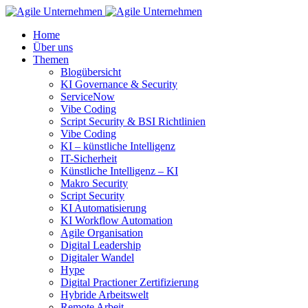
Home
Über uns
Themen
Blogübersicht
KI Governance & Security
ServiceNow
Vibe Coding
Script Security & BSI Richtlinien
Vibe Coding
KI – künstliche Intelligenz
IT-Sicherheit
Künstliche Intelligenz – KI
Makro Security
Script Security
KI Automatisierung
KI Workflow Automation
Agile Organisation
Digital Leadership
Digitaler Wandel
Hype
Digital Practioner Zertifizierung
Hybride Arbeitswelt
Remote Arbeit