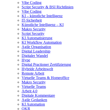
Vibe Coding
Script Security & BSI Richtlinien
Vibe Coding
KI – künstliche Intelligenz
IT-Sicherheit
Künstliche Intelligenz – KI
Makro Security
Script Security
KI Automatisierung
KI Workflow Automation
Agile Organisation
Digital Leadership
Digitaler Wandel
Hype
Digital Practioner Zertifizierung
Hybride Arbeitswelt
Remote Arbeit
Virtuelle Teams & Homeoffice
Makro Security
Virtuelle Teams
Arbeit 4.0
Digitale Kommentare
Agile Gedanken
KI Automation
OKR