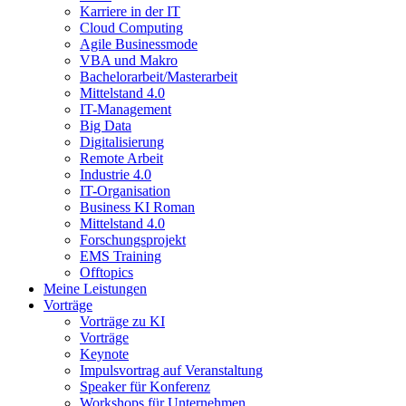
Karriere in der IT
Cloud Computing
Agile Businessmode
VBA und Makro
Bachelorarbeit/Masterarbeit
Mittelstand 4.0
IT-Management
Big Data
Digitalisierung
Remote Arbeit
Industrie 4.0
IT-Organisation
Business KI Roman
Mittelstand 4.0
Forschungsprojekt
EMS Training
Offtopics
Meine Leistungen
Vorträge
Vorträge zu KI
Vorträge
Keynote
Impulsvortrag auf Veranstaltung
Speaker für Konferenz
Workshops für Unternehmen