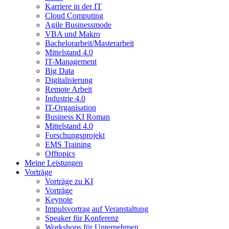
Karriere in der IT
Cloud Computing
Agile Businessmode
VBA und Makro
Bachelorarbeit/Masterarbeit
Mittelstand 4.0
IT-Management
Big Data
Digitalisierung
Remote Arbeit
Industrie 4.0
IT-Organisation
Business KI Roman
Mittelstand 4.0
Forschungsprojekt
EMS Training
Offtopics
Meine Leistungen
Vorträge
Vorträge zu KI
Vorträge
Keynote
Impulsvortrag auf Veranstaltung
Speaker für Konferenz
Workshops für Unternehmen