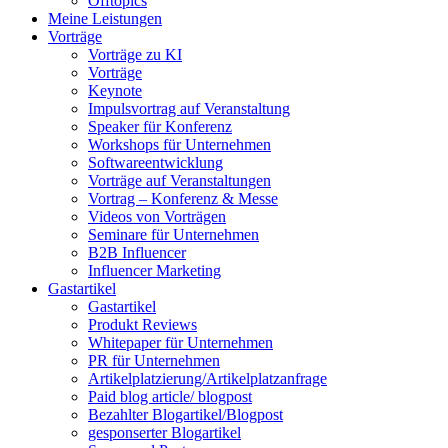
Offtopics
Meine Leistungen
Vorträge
Vorträge zu KI
Vorträge
Keynote
Impulsvortrag auf Veranstaltung
Speaker für Konferenz
Workshops für Unternehmen
Softwareentwicklung
Vorträge auf Veranstaltungen
Vortrag – Konferenz & Messe
Videos von Vorträgen
Seminare für Unternehmen
B2B Influencer
Influencer Marketing
Gastartikel
Gastartikel
Produkt Reviews
Whitepaper für Unternehmen
PR für Unternehmen
Artikelplatzierung/Artikelplatzanfrage
Paid blog article/ blogpost
Bezahlter Blogartikel/Blogpost
gesponserter Blogartikel