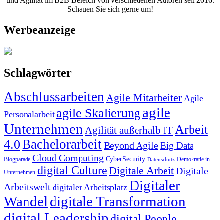
und Agilität im B2B Bereich von verschiedenen Autoren seit 2016.
Schauen Sie sich gerne um!
Werbeanzeige
Schlagwörter
Abschlussarbeiten
Agile Mitarbeiter
Agile
agile
agile Skalierung
Personalarbeit
Unternehmen
Arbeit
Agilität außerhalb IT
Bachelorarbeit
4.0
Beyond Agile
Big Data
Cloud Computing
CyberSecurity
Blogparade
Demokratie in
Datenschutz
digital Culture
Digitale Arbeit
Digitale
Unternehmen
Digitaler
Arbeitswelt
digitaler Arbeitsplatz
Wandel
digitale Transformation
digital Leadership
digital People