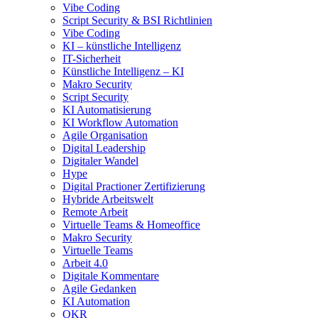
Vibe Coding
Script Security & BSI Richtlinien
Vibe Coding
KI – künstliche Intelligenz
IT-Sicherheit
Künstliche Intelligenz – KI
Makro Security
Script Security
KI Automatisierung
KI Workflow Automation
Agile Organisation
Digital Leadership
Digitaler Wandel
Hype
Digital Practioner Zertifizierung
Hybride Arbeitswelt
Remote Arbeit
Virtuelle Teams & Homeoffice
Makro Security
Virtuelle Teams
Arbeit 4.0
Digitale Kommentare
Agile Gedanken
KI Automation
OKR