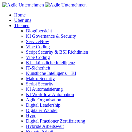
Home
Über uns
Themen
Blogübersicht
KI Governance & Security
ServiceNow
Vibe Coding
Script Security & BSI Richtlinien
Vibe Coding
KI – künstliche Intelligenz
IT-Sicherheit
Künstliche Intelligenz – KI
Makro Security
Script Security
KI Automatisierung
KI Workflow Automation
Agile Organisation
Digital Leadership
Digitaler Wandel
Hype
Digital Practioner Zertifizierung
Hybride Arbeitswelt
Remote Arbeit