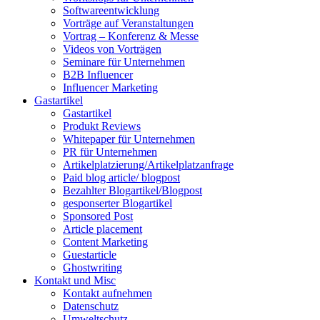
Softwareentwicklung
Vorträge auf Veranstaltungen
Vortrag – Konferenz & Messe
Videos von Vorträgen
Seminare für Unternehmen
B2B Influencer
Influencer Marketing
Gastartikel
Gastartikel
Produkt Reviews
Whitepaper für Unternehmen
PR für Unternehmen
Artikelplatzierung/Artikelplatzanfrage
Paid blog article/ blogpost
Bezahlter Blogartikel/Blogpost
gesponserter Blogartikel
Sponsored Post
Article placement
Content Marketing
Guestarticle
Ghostwriting
Kontakt und Misc
Kontakt aufnehmen
Datenschutz
Umweltschutz