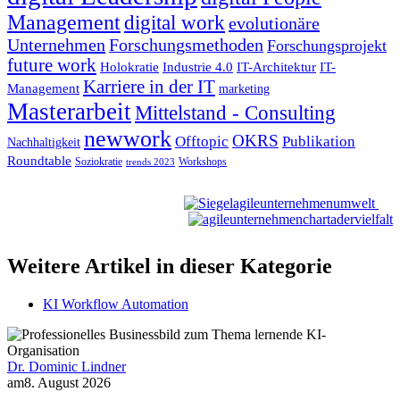
Management
digital work
evolutionäre
Unternehmen
Forschungsmethoden
Forschungsprojekt
future work
Holokratie
Industrie 4.0
IT-Architektur
IT-
Karriere in der IT
Management
marketing
Masterarbeit
Mittelstand - Consulting
newwork
OKRS
Offtopic
Publikation
Nachhaltigkeit
Roundtable
Soziokratie
Workshops
trends 2023
Weitere Artikel in dieser Kategorie
KI Workflow Automation
Dr. Dominic Lindner
am
8. August 2026