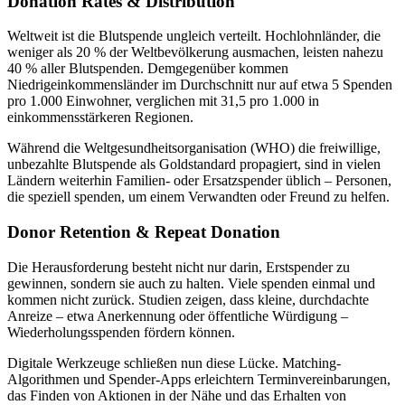
Donation Rates & Distribution
Weltweit ist die Blutspende ungleich verteilt. Hochlohnländer, die
weniger als 20 % der Weltbevölkerung ausmachen, leisten nahezu
40 % aller Blutspenden. Demgegenüber kommen
Niedrigeinkommensländer im Durchschnitt nur auf etwa 5 Spenden
pro 1.000 Einwohner, verglichen mit 31,5 pro 1.000 in
einkommensstärkeren Regionen.
Während die Weltgesundheitsorganisation (WHO) die freiwillige,
unbezahlte Blutspende als Goldstandard propagiert, sind in vielen
Ländern weiterhin Familien- oder Ersatzspender üblich – Personen,
die speziell spenden, um einem Verwandten oder Freund zu helfen.
Donor Retention & Repeat Donation
Die Herausforderung besteht nicht nur darin, Erstspender zu
gewinnen, sondern sie auch zu halten. Viele spenden einmal und
kommen nicht zurück. Studien zeigen, dass kleine, durchdachte
Anreize – etwa Anerkennung oder öffentliche Würdigung –
Wiederholungs­spenden fördern können.
Digitale Werkzeuge schließen nun diese Lücke. Matching-
Algorithmen und Spender-Apps erleichtern Terminvereinbarungen,
das Finden von Aktionen in der Nähe und das Erhalten von